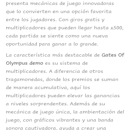
presenta mecánicas de juego innovadoras
que lo convierten en una opción favorita
entre los jugadores. Con giros gratis y
multiplicadores que pueden llegar hasta x500,
cada partida se siente como una nueva
oportunidad para ganar a lo grande.
La característica más destacable de
Gates Of
Olympus demo
es su sistema de
multiplicadores. A diferencia de otros
tragamonedas, donde los premios se suman
de manera acumulativa, aquí los
multiplicadores pueden elevar las ganancias
a niveles sorprendentes. Además de su
mecánica de juego única, la ambientación del
juego, con gráficos vibrantes y una banda
sonora cautivadora, ayuda a crear una