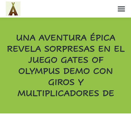
UNA AVENTURA ÉPICA
REVELA SORPRESAS EN EL
JUEGO GATES OF
OLYMPUS DEMO CON
GIROS Y
MULTIPLICADORES DE
Vous êtes ici :