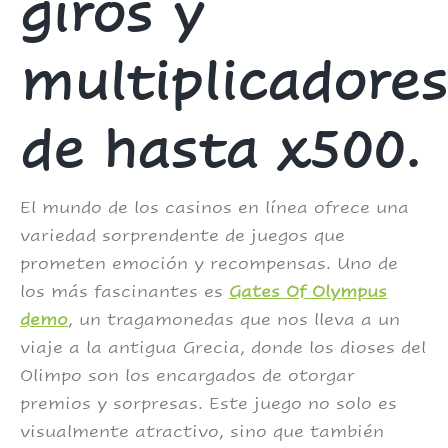
giros y
multiplicadores
de hasta x500.
El mundo de los casinos en línea ofrece una
variedad sorprendente de juegos que
prometen emoción y recompensas. Uno de
los más fascinantes es
Gates Of Olympus
demo
, un tragamonedas que nos lleva a un
viaje a la antigua Grecia, donde los dioses del
Olimpo son los encargados de otorgar
premios y sorpresas. Este juego no solo es
visualmente atractivo, sino que también