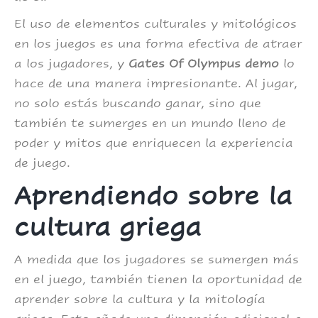
El uso de elementos culturales y mitológicos
en los juegos es una forma efectiva de atraer
a los jugadores, y
Gates Of Olympus demo
lo
hace de una manera impresionante. Al jugar,
no solo estás buscando ganar, sino que
también te sumerges en un mundo lleno de
poder y mitos que enriquecen la experiencia
de juego.
Aprendiendo sobre la
cultura griega
A medida que los jugadores se sumergen más
en el juego, también tienen la oportunidad de
aprender sobre la cultura y la mitología