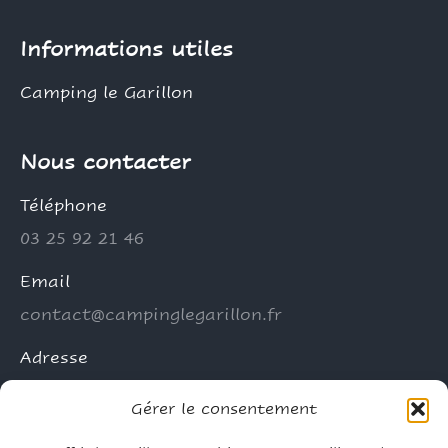
Informations utiles
Camping le Garillon
Nous contacter
Téléphone
03 25 92 21 46
Email
contact@campinglegarillon.fr
Adresse
10 Rue des Anciens Combattants, 10500
Gérer le consentement
Radonvilliers