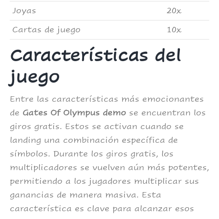
Joyas
20x
Cartas de juego
10x
Características del
juego
Entre las características más emocionantes
de
Gates Of Olympus demo
se encuentran los
giros gratis. Estos se activan cuando se
landing una combinación específica de
símbolos. Durante los giros gratis, los
multiplicadores se vuelven aún más potentes,
permitiendo a los jugadores multiplicar sus
ganancias de manera masiva. Esta
característica es clave para alcanzar esos