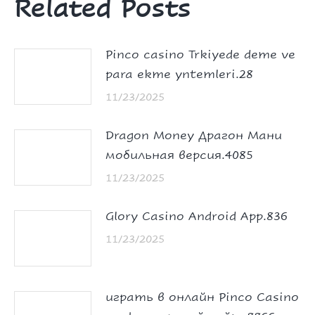
Related Posts
Pinco casino Trkiyede deme ve
para ekme yntemleri.28
11/23/2025
Dragon Money Драгон Мани
мобильная версия.4085
11/23/2025
Glory Casino Android App.836
11/23/2025
играть в онлайн Pinco Casino