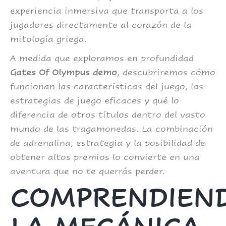
experiencia inmersiva que transporta a los
jugadores directamente al corazón de la
mitología griega.
A medida que exploramos en profundidad
Gates Of Olympus demo
, descubriremos cómo
funcionan las características del juego, las
estrategias de juego eficaces y qué lo
diferencia de otros títulos dentro del vasto
mundo de las tragamonedas. La combinación
de adrenalina, estrategia y la posibilidad de
obtener altos premios lo convierte en una
aventura que no te querrás perder.
COMPRENDIEN