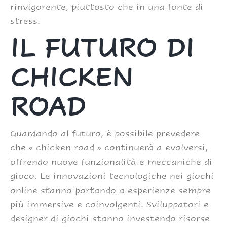
rinvigorente, piuttosto che in una fonte di
stress.
IL FUTURO DI
CHICKEN
ROAD
Guardando al futuro, è possibile prevedere
che « chicken road » continuerà a evolversi,
offrendo nuove funzionalità e meccaniche di
gioco. Le innovazioni tecnologiche nei giochi
online stanno portando a esperienze sempre
più immersive e coinvolgenti. Sviluppatori e
designer di giochi stanno investendo risorse