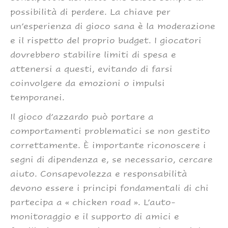
possibilità di perdere. La chiave per
un’esperienza di gioco sana è la moderazione
e il rispetto del proprio budget. I giocatori
dovrebbero stabilire limiti di spesa e
attenersi a questi, evitando di farsi
coinvolgere da emozioni o impulsi
temporanei.
Il gioco d’azzardo può portare a
comportamenti problematici se non gestito
correttamente. È importante riconoscere i
segni di dipendenza e, se necessario, cercare
aiuto. Consapevolezza e responsabilità
devono essere i principi fondamentali di chi
partecipa a « chicken road ». L’auto-
monitoraggio e il supporto di amici e