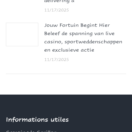
delivering a
11/17/2025
Jouw Fortuin Begint Hier
Beleef de spanning van live
casino, sportweddenschappen
en exclusieve actie
11/17/2025
Informations utiles