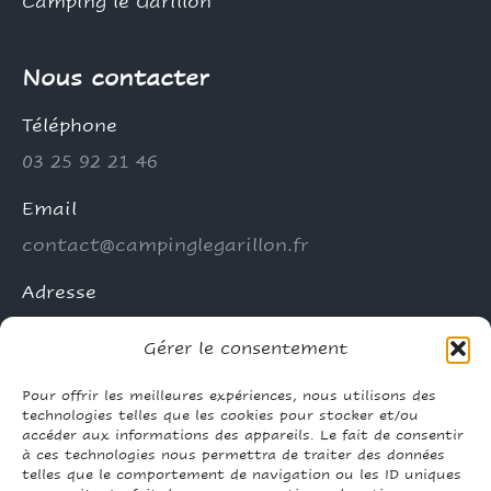
Camping le Garillon
Nous contacter
Téléphone
03 25 92 21 46
Email
contact@campinglegarillon.fr
Adresse
10 Rue des Anciens Combattants, 10500
Gérer le consentement
Radonvilliers
Pour offrir les meilleures expériences, nous utilisons des
Trouvez nous sur :
technologies telles que les cookies pour stocker et/ou
Facebook
Site
TripAdvisor
accéder aux informations des appareils. Le fait de consentir
page
Web
page
à ces technologies nous permettra de traiter des données
Mentions légales
-
CGV
-
Règlement intérieur
opens
page
opens
telles que le comportement de navigation ou les ID uniques