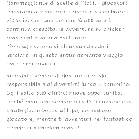
fiammeggiante di scelte difficili, i giocatori
imparano a ponderare i rischi e a celebrare le
vittorie. Con una comunità attiva e in
continua crescita, le avventure su chicken
road continuano a catturare
l’immaginazione di chiunque desideri
lanciarsi in questo entusiasmante viaggio
tra i forni roventi.
Ricordati sempre di giocare in modo
responsabile e di divertirti lungo il cammino.
Ogni salto può offrirti nuove opportunità,
finché mantieni sempre alta l’attenzione e la
strategia. In bocca al lupo, coraggioso
giocatore, mentre ti avventuri nel fantastico
mondo di « chicken road »!