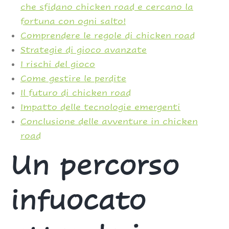
che sfidano chicken road e cercano la
fortuna con ogni salto!
Comprendere le regole di chicken road
Strategie di gioco avanzate
I rischi del gioco
Come gestire le perdite
Il futuro di chicken road
Impatto delle tecnologie emergenti
Conclusione delle avventure in chicken
road
Un percorso
infuocato