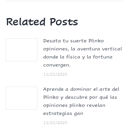
Related Posts
Desata tu suerte Plinko
opiniones, la aventura vertical
donde la física y la fortuna
convergen.
11/21/2025
Aprende a dominar el arte del
Plinko y descubre por qué las
opiniones plinko revelan
estrategias gan
11/21/2025