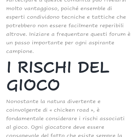
molto vantaggioso, poiché ensemble di
esperti condividono tecniche e tattiche che
potrebbero non essere facilmente reperibili
altrove. Iniziare a frequentare questi forum è
un passo importante per ogni aspirante
campione.
I RISCHI DEL
GIOCO
Nonostante la natura divertente e
coinvolgente di « chicken road », è
fondamentale considerare i rischi associati
al gioco. Ogni giocatore deve essere
consapevole del fatto che esiste sempre la