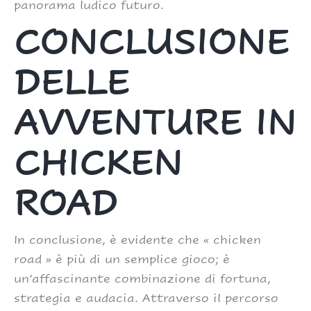
panorama ludico futuro.
CONCLUSIONE
DELLE
AVVENTURE IN
CHICKEN
ROAD
In conclusione, è evidente che « chicken
road » è più di un semplice gioco; è
un’affascinante combinazione di fortuna,
strategia e audacia. Attraverso il percorso