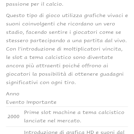
passione per il calcio.
Questo tipo di gioco utilizza grafiche vivaci e
suoni coinvolgenti che ricordano un vero
stadio, facendo sentire i giocatori come se
stessero partecipando a una partita dal vivo.
Con l’introduzione di moltiplicatori vincita,
le slot a tema calcistico sono diventate
ancora più attraenti poiché offrono ai
giocatori la possibilità di ottenere guadagni
significativi con ogni tiro.
Anno
Evento Importante
Prime slot machine a tema calcistico
2000
lanciate nel mercato.
Introduzione di grafica HD e suoni dal