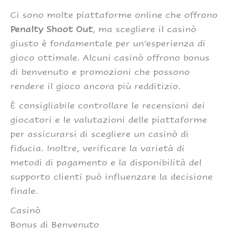
Ci sono molte piattaforme online che offrono
Penalty Shoot Out
, ma scegliere il casinò
giusto è fondamentale per un’esperienza di
gioco ottimale. Alcuni casinò offrono bonus
di benvenuto e promozioni che possono
rendere il gioco ancora più redditizio.
È consigliabile controllare le recensioni dei
giocatori e le valutazioni delle piattaforme
per assicurarsi di scegliere un casinò di
fiducia. Inoltre, verificare la varietà di
metodi di pagamento e la disponibilità del
supporto clienti può influenzare la decisione
finale.
Casinò
Bonus di Benvenuto