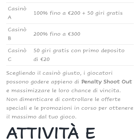
Casinò
100% fino a €200 + 50 giri gratis
A
Casinò
200% fino a €300
B
Casinò
50 giri gratis con primo deposito
C
di €20
Scegliendo il casinò giusto, i giocatori
possono godere appieno di
Penalty Shoot Out
e massimizzare le loro chance di vincita.
Non dimenticare di controllare le offerte
speciali e le promozioni in corso per ottenere
il massimo dal tuo gioco.
ATTIVITÀ E