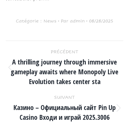
Catégorie :
News
Par
admin
08/28/2025
NAVIGATION
PRÉCÉDENT
ARTICLE
A thrilling journey through immersive
gameplay awaits where Monopoly Live
Article
précédent
Evolution takes center sta
:
SUIVANT
Казино – Официальный сайт Pin Up
Article
Casino Входи и играй 2025.3006
suivant
: