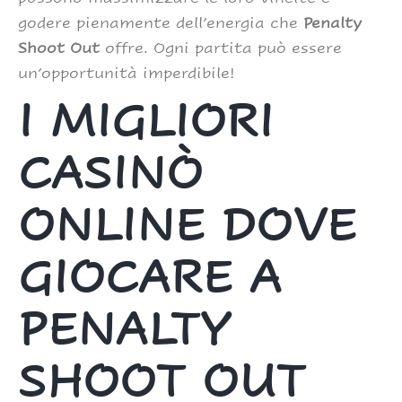
godere pienamente dell’energia che
Penalty
Shoot Out
offre. Ogni partita può essere
un’opportunità imperdibile!
I MIGLIORI
CASINÒ
ONLINE DOVE
GIOCARE A
PENALTY
SHOOT OUT