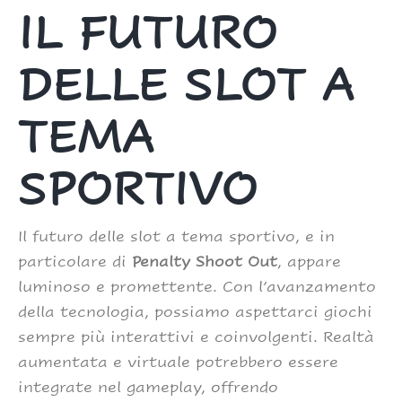
IL FUTURO
DELLE SLOT A
TEMA
SPORTIVO
Il futuro delle slot a tema sportivo, e in
particolare di
Penalty Shoot Out
, appare
luminoso e promettente. Con l’avanzamento
della tecnologia, possiamo aspettarci giochi
sempre più interattivi e coinvolgenti. Realtà
aumentata e virtuale potrebbero essere
integrate nel gameplay, offrendo