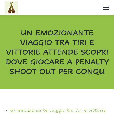
UN EMOZIONANTE
VIAGGIO TRA TIRI E
VITTORIE ATTENDE SCOPRI
DOVE GIOCARE A PENALTY
SHOOT OUT PER CONQU
Vous êtes ici :
Un emozionante viaggio tra tiri e vittorie