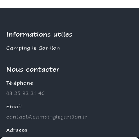
Informations utiles
Camping le Garillon
Nous contacter
Téléphone
03 25 92 21 46
Email
contact@campinglegarillon.fr
Adresse