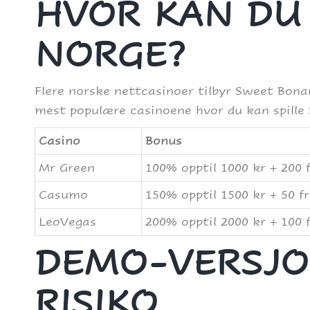
HVOR KAN DU 
NORGE?
Flere norske nettcasinoer tilbyr Sweet Bonan
mest populære casinoene hvor du kan spille 
Casino
Bonus
Mr Green
100% opptil 1000 kr + 200 
Casumo
150% opptil 1500 kr + 50 fr
LeoVegas
200% opptil 2000 kr + 100 
DEMO-VERSJO
RISIKO