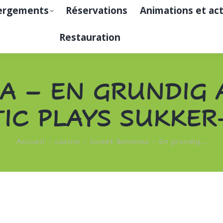
ergements
Réservations
Animations et act
Restauration
A – EN GRUNDIG 
IC PLAYS SUKKER
Vous êtes ici :
Accueil
casino
Sweet Bonanza – En grundig…