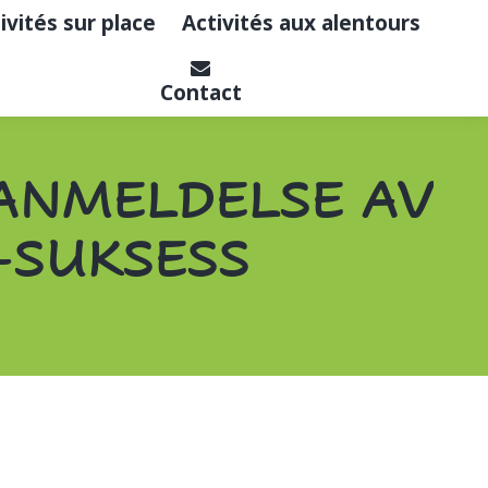
ivités sur place
Activités aux alentours
Contact
ANMELDELSE AV
-SUKSESS