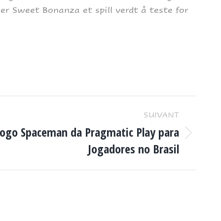
 er Sweet Bonanza et spill verdt å teste for
SUIVANT
Jogo Spaceman da Pragmatic Play para
Jogadores no Brasil