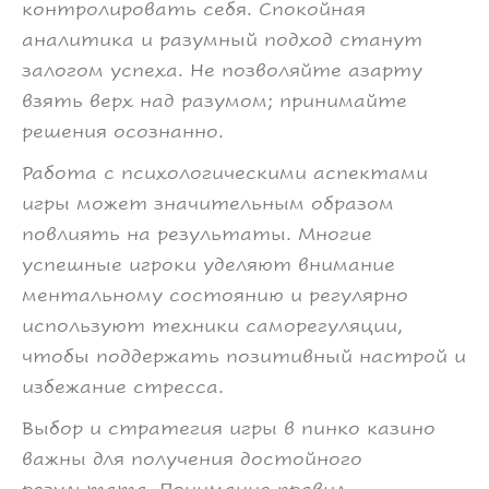
контролировать себя. Спокойная
аналитика и разумный подход станут
залогом успеха. Не позволяйте азарту
взять верх над разумом; принимайте
решения осознанно.
Работа с психологическими аспектами
игры может значительным образом
повлиять на результаты. Многие
успешные игроки уделяют внимание
ментальному состоянию и регулярно
используют техники саморегуляции,
чтобы поддержать позитивный настрой и
избежание стресса.
Выбор и стратегия игры в пинко казино
важны для получения достойного