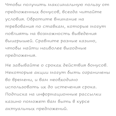
Чтобы получить максимальную пользу от
предложенных бонусов, всегда читайте
условия. Обратите внимание на
требования по ставкам, которые могут
повлиять на возможность выведения
выигрышей. Сравните разные казино,
чтобы найти наиболее выгодные
предложения.
Не забывайте о сроках действия бонусов.
Некоторые акции могут быть ограничены
во времени, и вам необходимо
использовать их до истечения срока.
Подписка на информационные рассылки
казино поможет вам быть в курсе
актуальных предложений.