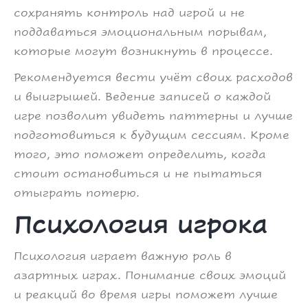
сохранять контроль над игрой и не
поддаваться эмоциональным порывам,
которые могут возникнуть в процессе.
Рекомендуется вести учёт своих расходов
и выигрышей. Ведение записей о каждой
игре позволит увидеть паттерны и лучше
подготовиться к будущим сессиям. Кроме
того, это поможет определить, когда
стоит остановиться и не пытаться
отыграть потерю.
Психология игрока
Психология играет важную роль в
азартных играх. Понимание своих эмоций
и реакций во время игры поможет лучше