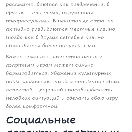
рассматриваются как развлечение, в
других – это тема, окруженная
предрассудками. В некоторых странах
активно развиваются местные казино,
тогда как в других сетевые казино
становятся более популярными.
Важно помнить, что отношение к
азартным играм может сильно
варьироваться. Уважение культурных
норм различных наций и понимание этих
аспектов – хороший способ избежать
неловких ситуаций и сделать свою игру
более комфортной.
Социальные