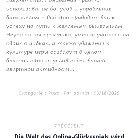
результата. Понимание правил,
использование бонусов и управление
банкроллом – всё это приведет вас к
успеху на пути к желаемым выигрышам.
Неустанная практика, умение учиться на
своих ошибках, а также уважение к
культуре игры создадут в целом
благоприятные условия для вашей
азартной активности.
Catégorie :
Post
Par
admin
09/18/2025
NAVIGATION
PRÉCÉDENT
Die Welt des Online-Glücksspiels wird