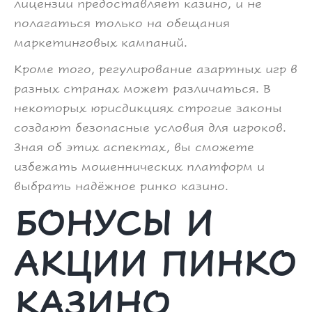
лицензии предоставляет казино, и не
полагаться только на обещания
маркетинговых кампаний.
Кроме того, регулирование азартных игр в
разных странах может различаться. В
некоторых юрисдикциях строгие законы
создают безопасные условия для игроков.
Зная об этих аспектах, вы сможете
избежать мошеннических платформ и
выбрать надёжное pинко казино.
БОНУСЫ И
АКЦИИ ПИНКО
КАЗИНО