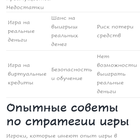
Недостатки
Шанс на
Игра на
выигрыш
Риск потери
реальные
реальных
средств
деньги
денег
Нет
Игра на
возможности
Безопасность
виртуальные
выиграть
и обучение
кредиты
реальные
деньги
Опытные советы
по стратегии игры
Игроки, которые имеют опыт игры в