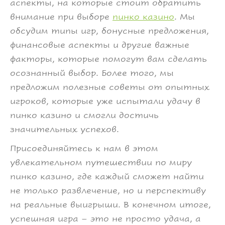
аспекты, на которые стоит обратить
внимание при выборе
пинко казино
. Мы
обсудим типы игр, бонусные предложения,
финансовые аспекты и другие важные
факторы, которые помогут вам сделать
осознанный выбор. Более того, мы
предложим полезные советы от опытных
игроков, которые уже испытали удачу в
пинко казино и смогли достичь
значительных успехов.
Присоединяйтесь к нам в этом
увлекательном путешествии по миру
пинко казино, где каждый сможет найти
не только развлечение, но и перспективу
на реальные выигрыши. В конечном итоге,
успешная игра – это не просто удача, а