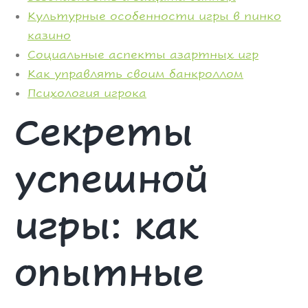
Культурные особенности игры в пинко
казино
Социальные аспекты азартных игр
Как управлять своим банкроллом
Психология игрока
Секреты
успешной
игры: как
опытные