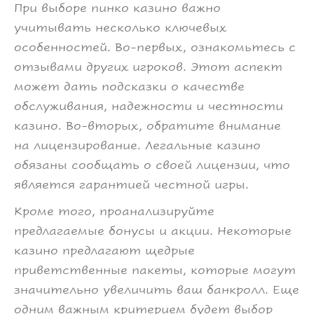
При выборе пинко казино важно
учитывать несколько ключевых
особенностей. Во-первых, ознакомьтесь с
отзывами других игроков. Этот аспект
может дать подсказки о качестве
обслуживания, надежности и честности
казино. Во-вторых, обратите внимание
на лицензирование. Легальные казино
обязаны сообщать о своей лицензии, что
является гарантией честной игры.
Кроме того, проанализируйте
предлагаемые бонусы и акции. Некоторые
казино предлагают щедрые
приветственные пакеты, которые могут
значительно увеличить ваш банкролл. Еще
одним важным критерием будет выбор