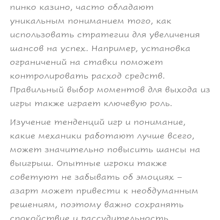
пинко казино, часто обладают
уникальным пониманием того, как
использовать стратегии для увеличения
шансов на успех. Например, установка
ограничений на ставки поможет
контролировать расход средств.
Правильный выбор моментов для выхода из
игры также играет ключевую роль.
Изучение тенденций игр и понимание,
какие механики работают лучше всего,
может значительно повысить шансы на
выигрыш. Опытные игроки также
советуют не забывать об эмоциях –
азарт может привести к необдуманным
решениям, поэтому важно сохранять
спокойствие и рассудительность.