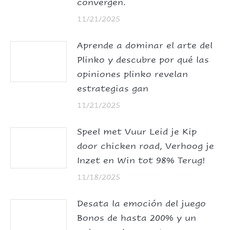
convergen.
11/21/2025
Aprende a dominar el arte del
Plinko y descubre por qué las
opiniones plinko revelan
estrategias gan
11/21/2025
Speel met Vuur Leid je Kip
door chicken road, Verhoog je
Inzet en Win tot 98% Terug!
11/18/2025
Desata la emoción del juego
Bonos de hasta 200% y un