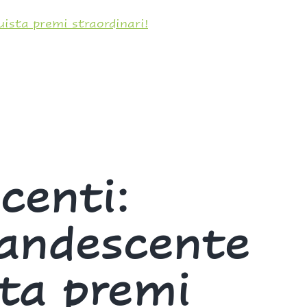
ista premi straordinari!
centi:
candescente
sta premi