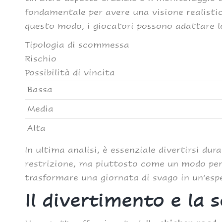
fondamentale per avere una visione realistic
questo modo, i giocatori possono adattare le 
Tipologia di scommessa
Rischio
Possibilità di vincita
Bassa
Media
Alta
In ultima analisi, è essenziale divertirsi du
restrizione, ma piuttosto come un modo per g
trasformare una giornata di svago in un’esp
Il divertimento e la 