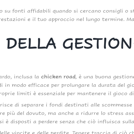
su fonti affidabili quando si cercano consigli o st
estazioni e il tuo approccio nel lungo termine. M
 DELLA GESTION
ardo, inclusa la
chicken road
, è una buona gestione
ndi in modo efficace per prolungare la durata del gi
proprie limiti è essenziale per mantenere il gioco d
risce di separare i fondi destinati alle scommesse 
re più del dovuto, ma anche a ridurre lo stress ass
i è disposti a perdere senza che ciò influisca sull
lle vincite e delle perdite. Tenere traccia di ciò c