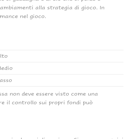
ambiamenti alla strategia di gioco. In
rmance nel gioco.
lto
edio
asso
messa non deve essere visto come una
 il controllo sui propri fondi può