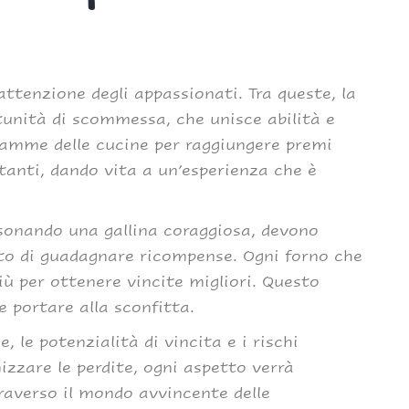
ttenzione degli appassionati. Tra queste, la
tunità di scommessa, che unisce abilità e
fiamme delle cucine per raggiungere premi
tanti, dando vita a un’esperienza che è
rsonando una gallina coraggiosa, devono
rato di guadagnare ricompense. Ogni forno che
ù per ottenere vincite migliori. Questo
e portare alla sconfitta.
e, le potenzialità di vincita e i rischi
zzare le perdite, ogni aspetto verrà
averso il mondo avvincente delle