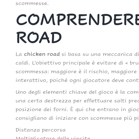
scommesse.
COMPRENDERE
ROAD
La
chicken road
si basa su una meccanica di 
caldi. L’obiettivo principale è evitare di « b
scommessa: maggiore è il rischio, maggiore 
interattivo, poiché ogni giocatore deve cont
Uno degli elementi chiave del gioco è la comb
una certa destrezza per effettuare salti pre
posizione dei forni. È qui che entrano in gio
consigliano di iniziare con scommesse più pic
Distanza percorsa
Moltiplicatore delle vincite