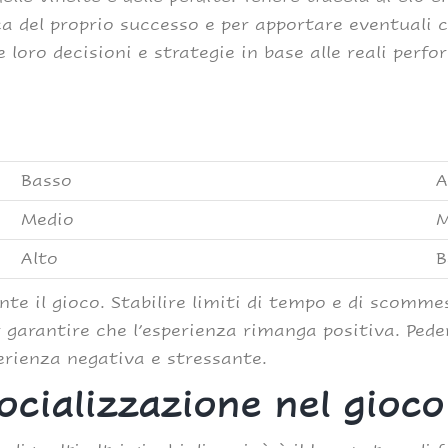
a del proprio successo e per apportare eventuali c
loro decisioni e strategie in base alle reali perfo
Basso
A
Medio
M
Alto
B
rante il gioco. Stabilire limiti di tempo e di scom
arantire che l’esperienza rimanga positiva. Pedere
erienza negativa e stressante.
socializzazione nel gioco