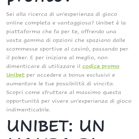
Sei alla ricerca di un’esperienza di gioco
online completa e vantaggiosa? Unibet è la
piattaforma che fa per te, offrendo una
vasta gamma di opzioni che spaziano dalle
scommesse sportive al casinò, passando per
il poker. E per iniziare al meglio, non
dimenticare di utilizzare il
codice promo
Unibet
per accedere a bonus esclusivi e
aumentare le tue possibilità di vincita.
Scopri come sfruttare al massimo questa
opportunità per vivere un’esperienza di gioco
indimenticabile.
UNIBET: UN