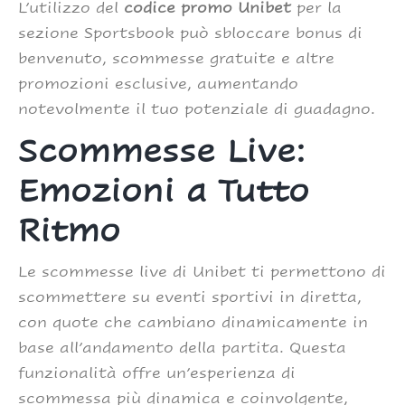
L’utilizzo del
codice promo Unibet
per la
sezione Sportsbook può sbloccare bonus di
benvenuto, scommesse gratuite e altre
promozioni esclusive, aumentando
notevolmente il tuo potenziale di guadagno.
Scommesse Live:
Emozioni a Tutto
Ritmo
Le scommesse live di Unibet ti permettono di
scommettere su eventi sportivi in diretta,
con quote che cambiano dinamicamente in
base all’andamento della partita. Questa
funzionalità offre un’esperienza di
scommessa più dinamica e coinvolgente,