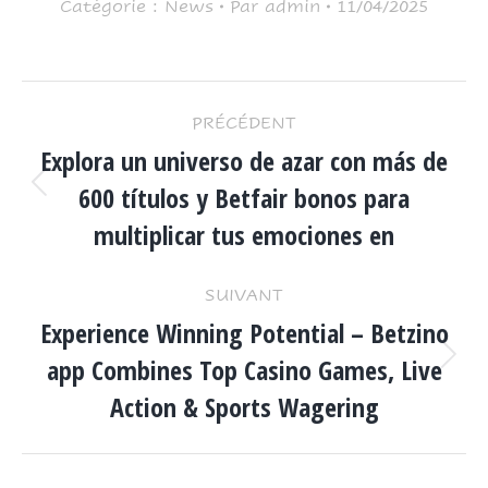
Catégorie :
News
Par
admin
11/04/2025
NAVIGATION
PRÉCÉDENT
ARTICLE
Explora un universo de azar con más de
600 títulos y Betfair bonos para
Article
précédent
multiplicar tus emociones en
:
SUIVANT
Experience Winning Potential – Betzino
app Combines Top Casino Games, Live
Article
suivant
Action & Sports Wagering
: