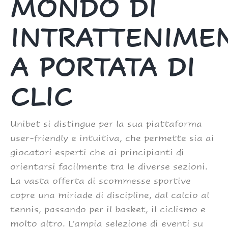
MONDO DI
INTRATTENIME
A PORTATA DI
CLIC
Unibet si distingue per la sua piattaforma
user-friendly e intuitiva, che permette sia ai
giocatori esperti che ai principianti di
orientarsi facilmente tra le diverse sezioni.
La vasta offerta di scommesse sportive
copre una miriade di discipline, dal calcio al
tennis, passando per il basket, il ciclismo e
molto altro. L’ampia selezione di eventi su