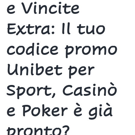
e Vincite
Extra: Il tuo
codice promo
Unibet per
Sport, Casinò
e Poker è già
pronto?