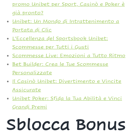
promo Unibet per Sport, Casinò e Poker è
già pronto?
Unibet: Un Mondo di Intrattenimento a
Portata di Clic
L’Eccellenza del Sportsbook Unibet:
Scommesse per Tutti i Gusti
Scommesse Live: Emozioni a Tutto Ritmo
Bet Builder: Crea le Tue Scommesse
Personalizzate
Il Casinò Unibet: Divertimento e Vincite
Assicurate
Unibet Poker: Sfida la Tua Abilità e Vinci
Grandi Premi
Sblocca Bonus