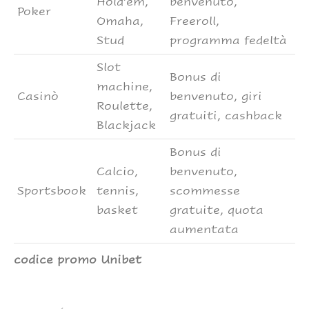
Hold’em,
benvenuto,
Poker
Omaha,
Freeroll,
Stud
programma fedeltà
Slot
Bonus di
machine,
Casinò
benvenuto, giri
Roulette,
gratuiti, cashback
Blackjack
Bonus di
Calcio,
benvenuto,
Sportsbook
tennis,
scommesse
basket
gratuite, quota
aumentata
codice promo Unibet