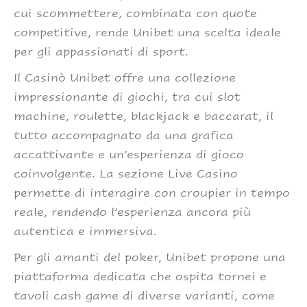
cui scommettere, combinata con quote
competitive, rende Unibet una scelta ideale
per gli appassionati di sport.
Il Casinò Unibet offre una collezione
impressionante di giochi, tra cui slot
machine, roulette, blackjack e baccarat, il
tutto accompagnato da una grafica
accattivante e un’esperienza di gioco
coinvolgente. La sezione Live Casino
permette di interagire con croupier in tempo
reale, rendendo l’esperienza ancora più
autentica e immersiva.
Per gli amanti del poker, Unibet propone una
piattaforma dedicata che ospita tornei e
tavoli cash game di diverse varianti, come