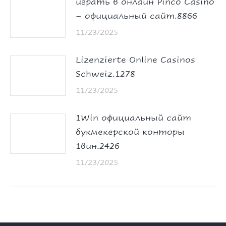
играть в онлайн Pinco Casino
– официальный сайт.8866
11/23/2025
Lizenzierte Online Casinos
Schweiz.1278
11/23/2025
1Win официальный сайт
букмекерской конторы
1вин.2426
11/23/2025