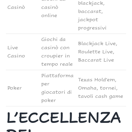
blackjack,
Casinò
casinò
baccarat,
online
jackpot
progressivi
Giochi da
Blackjack Live,
Live
casinò con
Roulette Live,
Casino
croupier in
Baccarat Live
tempo reale
Piattaforma
Texas Hold’em,
per
Poker
Omaha, tornei,
giocatori di
tavoli cash game
poker
L’ECCELLENZA