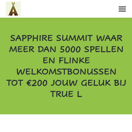
SAPPHIRE SUMMIT WAAR
MEER DAN 5000 SPELLEN
EN FLINKE
WELKOMSTBONUSSEN
TOT €200 JOUW GELUK BIJ
TRUE L
Vous êtes ici :