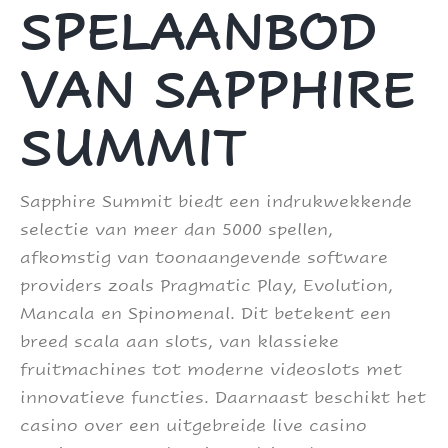
SPELAANBOD
VAN SAPPHIRE
SUMMIT
Sapphire Summit biedt een indrukwekkende
selectie van meer dan 5000 spellen,
afkomstig van toonaangevende software
providers zoals Pragmatic Play, Evolution,
Mancala en Spinomenal. Dit betekent een
breed scala aan slots, van klassieke
fruitmachines tot moderne videoslots met
innovatieve functies. Daarnaast beschikt het
casino over een uitgebreide live casino