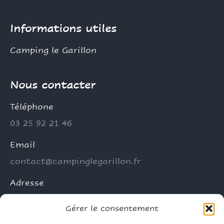
Informations utiles
Camping le Garillon
Nous contacter
Téléphone
03 25 92 21 46
Email
contact@campinglegarillon.fr
Adresse
10 Rue des Anciens Combattants, 10500
Gérer le consentement
Radonvilliers