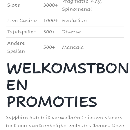
Pragmatic Play,
Slots
3000+
Spinomenal
Live Casino
1000+
Evolution
Tafelspellen
500+
Diverse
Andere
500+
Mancala
Spellen
WELKOMSTBON
EN
PROMOTIES
Sapphire Summit verwelkomt nieuwe spelers
met een aantrekkelijke welkomstbonus. Deze