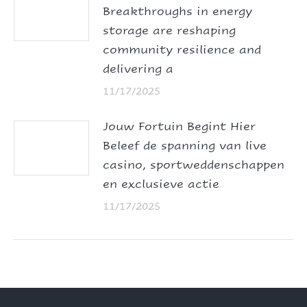
Breakthroughs in energy
storage are reshaping
community resilience and
delivering a
11/17/2025
Jouw Fortuin Begint Hier
Beleef de spanning van live
casino, sportweddenschappen
en exclusieve actie
11/17/2025