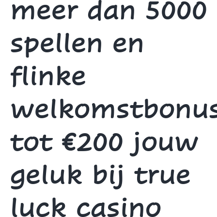
meer dan 5000
spellen en
flinke
welkomstbonu
tot €200 jouw
geluk bij true
luck casino