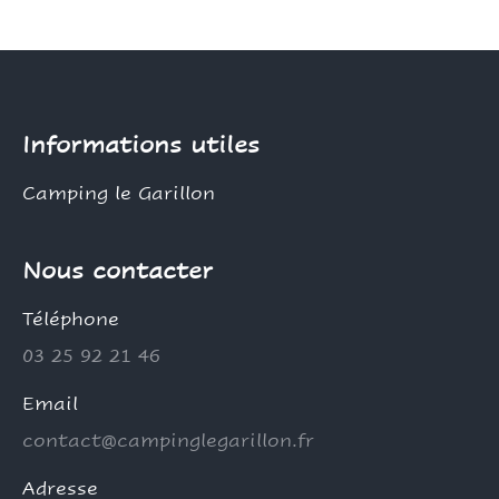
Informations utiles
Camping le Garillon
Nous contacter
Téléphone
03 25 92 21 46
Email
contact@campinglegarillon.fr
Adresse