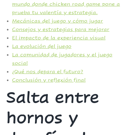
mundo donde chicken road game pone a
prueba tu valentía y estrategia.
Mecánicas del juego y cómo jugar
Consejos y estrategias para mejorar
El impacto de la experiencia visual
La evolución del juego
La comunidad de jugadores y el juego
social
¿Qué nos depara el futuro?
Conclusión y reflexión final
Salta entre
hornos y