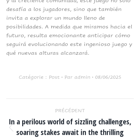
y la creciente comunidad, este juego no solo
desafía a los jugadores, sino que también
invita a explorar un mundo lleno de
posibilidades. A medida que miramos hacia el
futuro, resulta emocionante anticipar cómo
seguirá evolucionando este ingenioso juego y
qué nuevas alturas alcanzará.
Catégorie :
Post
Par
admin
08/06/2025
NAVIGATION
PRÉCÉDENT
ARTICLE
In a perilous world of sizzling challenges,
soaring stakes await in the thrilling
Article
précédent