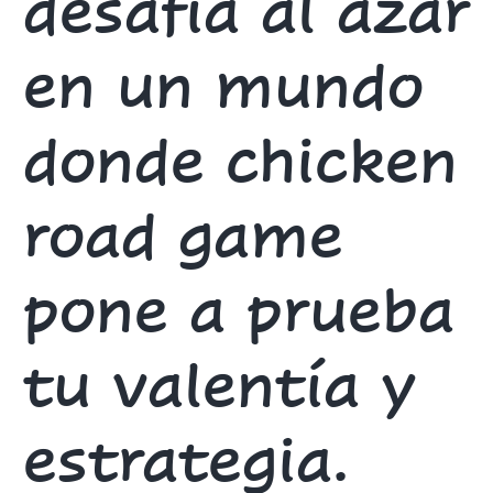
desafía al azar
en un mundo
donde chicken
road game
pone a prueba
tu valentía y
estrategia.