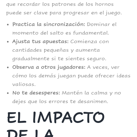
que recordar los patrones de los hornos
puede ser clave para progresar en el juego.
Practica la sincronización:
Dominar el
momento del salto es fundamental.
Ajusta tus apuestas:
Comienza con
cantidades pequeñas y aumenta
gradualmente si te sientes seguro.
Observa a otros jugadores:
A veces, ver
cómo los demás juegan puede ofrecer ideas
valiosas.
No te desesperes:
Mantén la calma y no
dejes que los errores te desanimen.
EL IMPACTO
DE LA