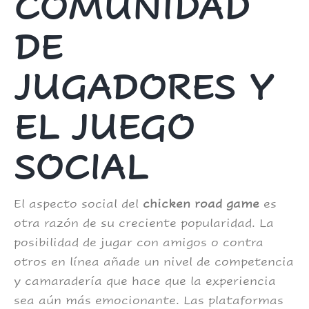
COMUNIDAD
DE
JUGADORES Y
EL JUEGO
SOCIAL
El aspecto social del
chicken road game
es
otra razón de su creciente popularidad. La
posibilidad de jugar con amigos o contra
otros en línea añade un nivel de competencia
y camaradería que hace que la experiencia
sea aún más emocionante. Las plataformas