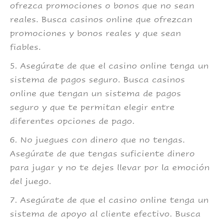
ofrezca promociones o bonos que no sean
reales. Busca casinos online que ofrezcan
promociones y bonos reales y que sean
fiables.
5. Asegúrate de que el casino online tenga un
sistema de pagos seguro. Busca casinos
online que tengan un sistema de pagos
seguro y que te permitan elegir entre
diferentes opciones de pago.
6. No juegues con dinero que no tengas.
Asegúrate de que tengas suficiente dinero
para jugar y no te dejes llevar por la emoción
del juego.
7. Asegúrate de que el casino online tenga un
sistema de apoyo al cliente efectivo. Busca