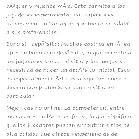
pÃ³quer y muchos mÃ¡s. Esto permite a los
jugadores experimentar con diferentes
juegos y encontrar aquel que mejor se adapte
a sus preferencias.
Bono sin depÃ³sito: Muchos casinos en lÃ­nea
ofrecen bonos sin depÃ³sito, lo que permite a
los jugadores probar el sitio y los juegos sin
necesidad de hacer un depÃ³sito inicial. Esto
es especialmente Ãºtil para aquellos que no
desean comprometerse con un sitio en
particular.
Mejor casino online: La competencia entre
los casinos en lÃ­nea es feroz, lo que significa
que los jugadores pueden encontrar sitios de
alta calidad que ofrecen experiencias de