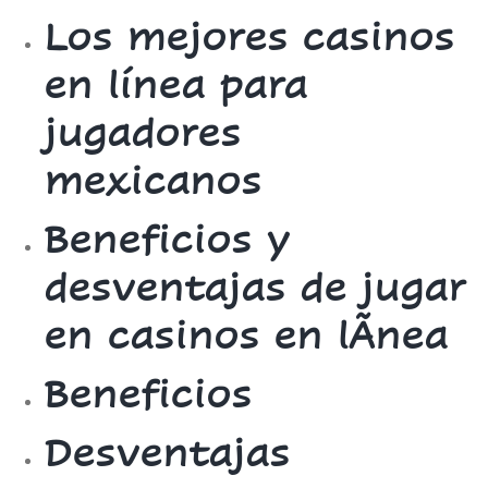
Los mejores casinos
en línea para
jugadores
mexicanos
Beneficios y
desventajas de jugar
en casinos en lÃ­nea
Beneficios
Desventajas