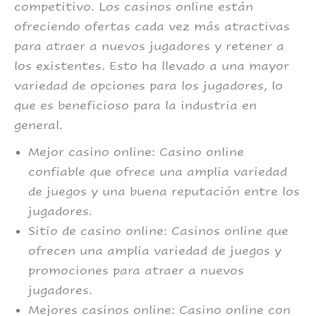
competitivo. Los casinos online están
ofreciendo ofertas cada vez más atractivas
para atraer a nuevos jugadores y retener a
los existentes. Esto ha llevado a una mayor
variedad de opciones para los jugadores, lo
que es beneficioso para la industria en
general.
Mejor casino online: Casino online
confiable que ofrece una amplia variedad
de juegos y una buena reputación entre los
jugadores.
Sitio de casino online: Casinos online que
ofrecen una amplia variedad de juegos y
promociones para atraer a nuevos
jugadores.
Mejores casinos online: Casino online con