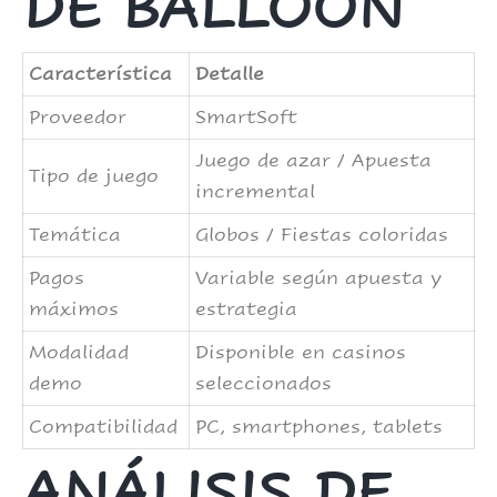
DE BALLOON
Característica
Detalle
Proveedor
SmartSoft
Juego de azar / Apuesta
Tipo de juego
incremental
Temática
Globos / Fiestas coloridas
Pagos
Variable según apuesta y
máximos
estrategia
Modalidad
Disponible en casinos
demo
seleccionados
Compatibilidad
PC‚ smartphones‚ tablets
ANÁLISIS DE