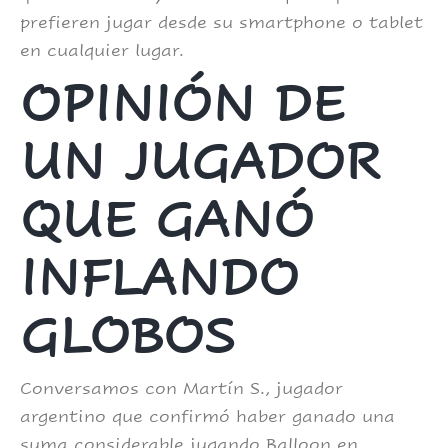
prefieren jugar desde su smartphone o tablet
en cualquier lugar.
OPINIÓN DE
UN JUGADOR
QUE GANÓ
INFLANDO
GLOBOS
Conversamos con Martín S.‚ jugador
argentino que confirmó haber ganado una
suma considerable jugando Balloon en