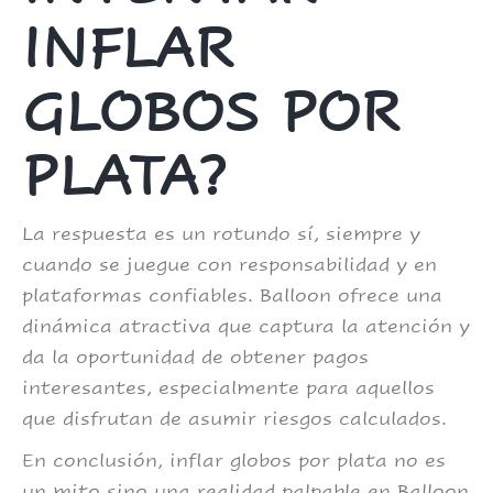
INFLAR
GLOBOS POR
PLATA?
La respuesta es un rotundo sí‚ siempre y
cuando se juegue con responsabilidad y en
plataformas confiables. Balloon ofrece una
dinámica atractiva que captura la atención y
da la oportunidad de obtener pagos
interesantes‚ especialmente para aquellos
que disfrutan de asumir riesgos calculados.
En conclusión‚ inflar globos por plata no es
un mito sino una realidad palpable en Balloon