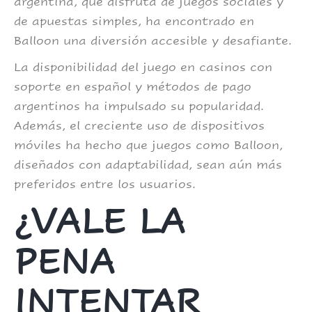
argentina‚ que disfruta de juegos sociales y
de apuestas simples‚ ha encontrado en
Balloon una diversión accesible y desafiante.
La disponibilidad del juego en casinos con
soporte en español y métodos de pago
argentinos ha impulsado su popularidad.
Además‚ el creciente uso de dispositivos
móviles ha hecho que juegos como Balloon‚
diseñados con adaptabilidad‚ sean aún más
preferidos entre los usuarios.
¿VALE LA
PENA
INTENTAR