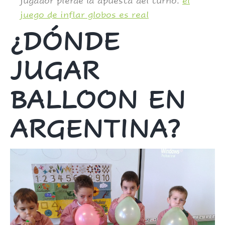
jugador pierde la apuesta del turno.
el
juego de inflar globos es real
¿DÓNDE
JUGAR
BALLOON EN
ARGENTINA?