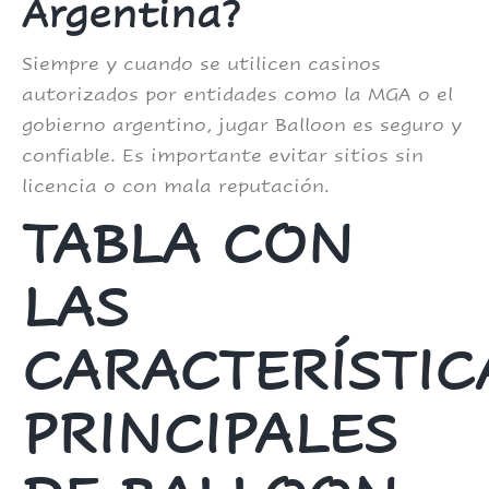
Argentina?
Siempre y cuando se utilicen casinos
autorizados por entidades como la MGA o el
gobierno argentino‚ jugar Balloon es seguro y
confiable. Es importante evitar sitios sin
licencia o con mala reputación.
TABLA CON
LAS
CARACTERÍSTIC
PRINCIPALES