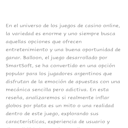
En el universo de los juegos de casino online‚
la variedad es enorme y uno siempre busca
aquellas opciones que ofrecen
entretenimiento y una buena oportunidad de
ganar. Balloon‚ el juego desarrollado por
SmartSoft‚ se ha convertido en una opción
popular para los jugadores argentinos que
disfrutan de la emoción de apuestas con una
mecánica sencilla pero adictiva. En esta
reseña‚ analizaremos si realmente inflar
globos por plata es un mito o una realidad
dentro de este juego‚ explorando sus
características‚ experiencia de usuario y