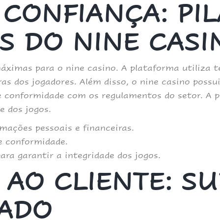
CONFIANÇA: PIL
S DO NINE CASI
áximas para o nine casino. A plataforma utiliza t
as dos jogadores. Além disso, o nine casino possu
e e conformidade com os regulamentos do setor. 
e dos jogos.
mações pessoais e financeiras.
e conformidade.
ra garantir a integridade dos jogos.
AO CLIENTE: SU
ZADO