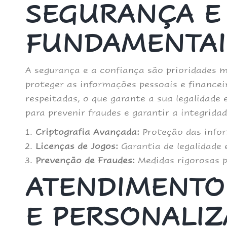
SEGURANÇA E 
FUNDAMENTAI
A segurança e a confiança são prioridades m
proteger as informações pessoais e financeir
respeitadas, o que garante a sua legalidad
para prevenir fraudes e garantir a integridad
Criptografia Avançada:
Proteção das infor
Licenças de Jogos:
Garantia de legalidade 
Prevenção de Fraudes:
Medidas rigorosas pa
ATENDIMENTO 
E PERSONALI