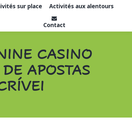
ivités sur place
Activités aux alentours
Contact
NINE CASINO
 DE APOSTAS
CRÍVEI