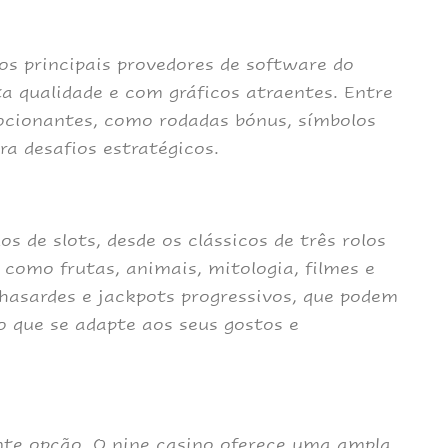
os principais provedores de software do
a qualidade e com gráficos atraentes. Entre
ocionantes, como rodadas bónus, símbolos
a desafios estratégicos.
s de slots, desde os clássicos de três rolos
como frutas, animais, mitologia, filmes e
 hasardes e jackpots progressivos, que podem
o que se adapte aos seus gostos e
ente opção. O nine casino oferece uma ampla