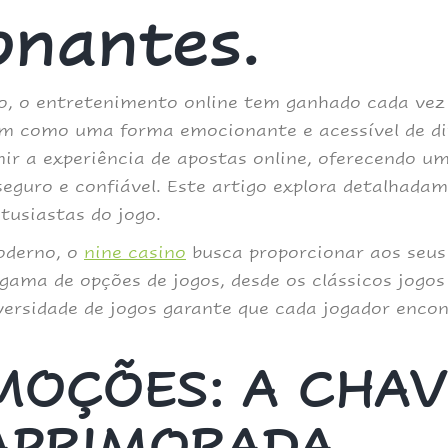
onantes.
, o entretenimento online tem ganhado cada vez 
cam como uma forma emocionante e acessível de d
nir a experiência de apostas online, oferecendo 
eguro e confiável. Este artigo explora detalhadam
tusiastas do jogo.
oderno, o
nine casino
busca proporcionar aos seus
ama de opções de jogos, desde os clássicos jogos 
iversidade de jogos garante que cada jogador encon
MOÇÕES: A CHAV
 APRIMORADA