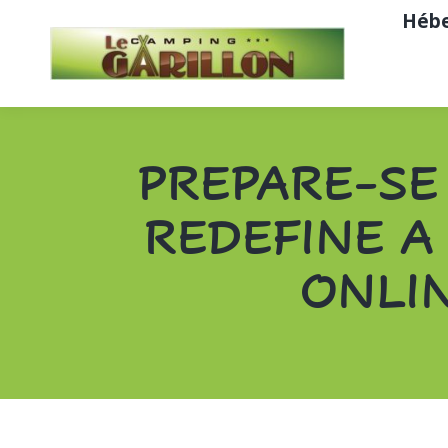
Héb
PREPARE-SE
REDEFINE A
ONLIN