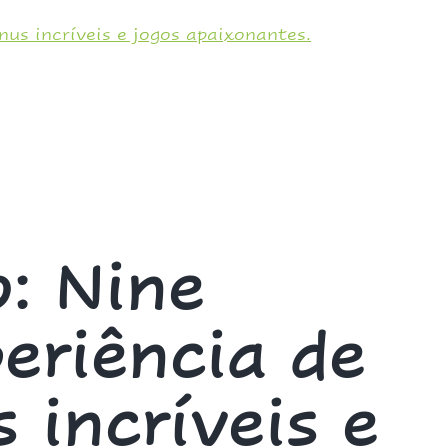
us incríveis e jogos apaixonantes.
: Nine
eriência de
 incríveis e