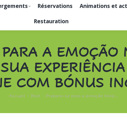
ergements
Réservations
Animations et act
Restauration
 PARA A EMOÇÃO 
 SUA EXPERIÊNCIA
E COM BÓNUS IN
Vous êtes ici :
Accueil
Post
Prepare-se para a emoção Nine…