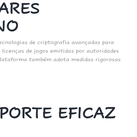
ARES
NO
ecnologias de criptografia avançadas para
i licenças de jogos emitidas por autoridades
A plataforma também adota medidas rigorosas
PORTE EFICAZ