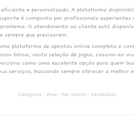
 eficiente e personalizado. A plataforma disponib
 suporte é composta por profissionais experientes 
problema. O atendimento ao cliente está disponíve
e sempre que precisarem.
ma plataforma de apostas online completa e confi
sos bónus, vasta seleção de jogos, cassino ao vi
 posiciona como uma excelente opção para quem bu
us serviços, buscando sempre oferecer a melhor ex
Catégorie :
Post
Par
admin
10/16/2025