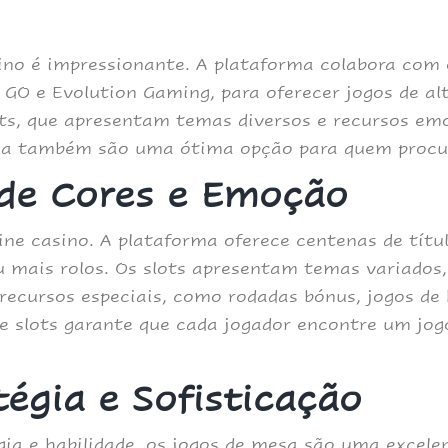
sino é impressionante. A plataforma colabora com 
O e Evolution Gaming, para oferecer jogos de alt
ots, que apresentam temas diversos e recursos em
esa também são uma ótima opção para quem procur
 de Cores e Emoção
ine casino. A plataforma oferece centenas de título
 mais rolos. Os slots apresentam temas variados, 
recursos especiais, como rodadas bónus, jogos de
de slots garante que cada jogador encontre um jog
tégia e Sofisticação
gia e habilidade, os jogos de mesa são uma excel