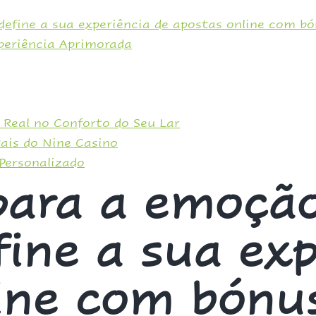
efine a sua experiência de apostas online com bón
periência Aprimorada
Real no Conforto do Seu Lar
ais do Nine Casino
 Personalizado
para a emoção
fine a sua exp
ine com bónus