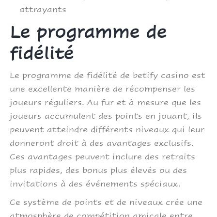
attrayants
Le programme de
fidélité
Le programme de fidélité de betify casino est
une excellente manière de récompenser les
joueurs réguliers. Au fur et à mesure que les
joueurs accumulent des points en jouant, ils
peuvent atteindre différents niveaux qui leur
donneront droit à des avantages exclusifs.
Ces avantages peuvent inclure des retraits
plus rapides, des bonus plus élevés ou des
invitations à des événements spéciaux.
Ce système de points et de niveaux crée une
atmosphère de compétition amicale entre