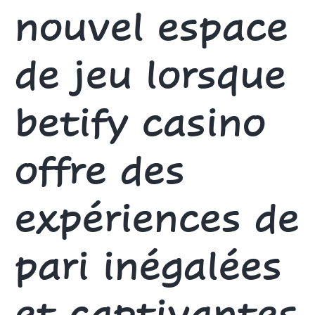
nouvel espace
de jeu lorsque
betify casino
offre des
expériences de
pari inégalées
et captivantes