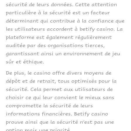
sécurité de leurs données. Cette attention
particulière à la sécurité est un facteur
déterminant qui contribue à la confiance que
les utilisateurs accordent à betify casino. La
plateforme est également régulièrement
auditée par des organisations tierces,
garantissant ainsi un environnement de jeu
sûr et éthique.
De plus, le casino offre divers moyens de
dépôt et de retrait, tous optimisés pour la
sécurité. Cela permet aux utilisateurs de
choisir ce qui leur convient le mieux sans
compromette la sécurité de leurs
informations financières. Betify casino
prouve ainsi que la sécurité n’est pas une
option mais une priorité.