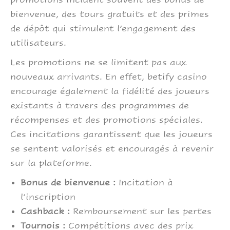
bienvenue, des tours gratuits et des primes
de dépôt qui stimulent l’engagement des
utilisateurs.
Les promotions ne se limitent pas aux
nouveaux arrivants. En effet, betify casino
encourage également la fidélité des joueurs
existants à travers des programmes de
récompenses et des promotions spéciales.
Ces incitations garantissent que les joueurs
se sentent valorisés et encouragés à revenir
sur la plateforme.
Bonus de bienvenue :
Incitation à
l’inscription
Cashback :
Remboursement sur les pertes
Tournois :
Compétitions avec des prix