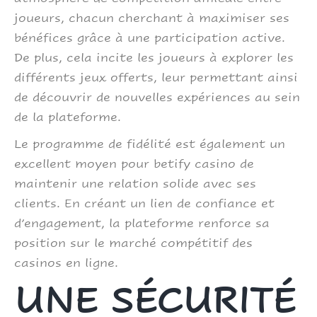
joueurs, chacun cherchant à maximiser ses
bénéfices grâce à une participation active.
De plus, cela incite les joueurs à explorer les
différents jeux offerts, leur permettant ainsi
de découvrir de nouvelles expériences au sein
de la plateforme.
Le programme de fidélité est également un
excellent moyen pour betify casino de
maintenir une relation solide avec ses
clients. En créant un lien de confiance et
d’engagement, la plateforme renforce sa
position sur le marché compétitif des
casinos en ligne.
UNE SÉCURITÉ