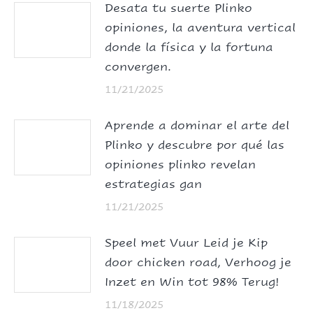
Desata tu suerte Plinko
opiniones, la aventura vertical
donde la física y la fortuna
convergen.
11/21/2025
Aprende a dominar el arte del
Plinko y descubre por qué las
opiniones plinko revelan
estrategias gan
11/21/2025
Speel met Vuur Leid je Kip
door chicken road, Verhoog je
Inzet en Win tot 98% Terug!
11/18/2025