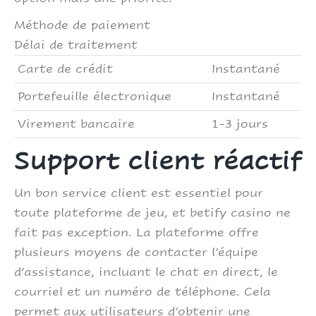
Méthode de paiement
Délai de traitement
Carte de crédit
Instantané
Portefeuille électronique
Instantané
Virement bancaire
1-3 jours
Support client réactif
Un bon service client est essentiel pour
toute plateforme de jeu, et betify casino ne
fait pas exception. La plateforme offre
plusieurs moyens de contacter l’équipe
d’assistance, incluant le chat en direct, le
courriel et un numéro de téléphone. Cela
permet aux utilisateurs d’obtenir une