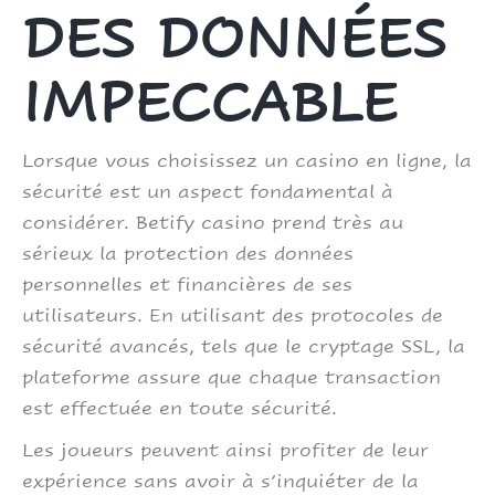
DES DONNÉES
IMPECCABLE
Lorsque vous choisissez un casino en ligne, la
sécurité est un aspect fondamental à
considérer. Betify casino prend très au
sérieux la protection des données
personnelles et financières de ses
utilisateurs. En utilisant des protocoles de
sécurité avancés, tels que le cryptage SSL, la
plateforme assure que chaque transaction
est effectuée en toute sécurité.
Les joueurs peuvent ainsi profiter de leur
expérience sans avoir à s’inquiéter de la