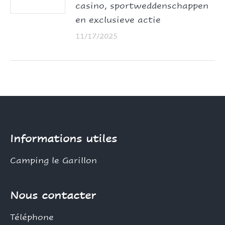
casino, sportweddenschappen
en exclusieve actie
11/17/2025
Informations utiles
Camping le Garillon
Nous contacter
Téléphone