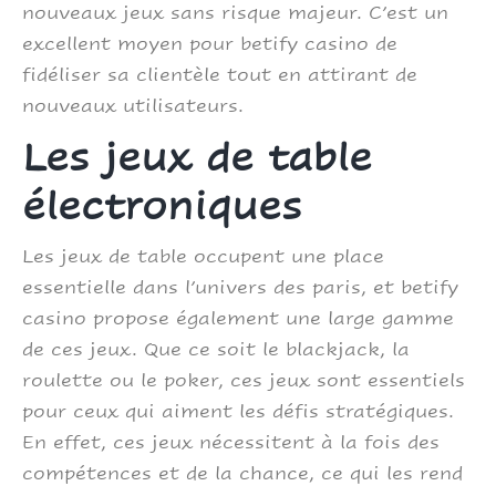
nouveaux jeux sans risque majeur. C’est un
excellent moyen pour betify casino de
fidéliser sa clientèle tout en attirant de
nouveaux utilisateurs.
Les jeux de table
électroniques
Les jeux de table occupent une place
essentielle dans l’univers des paris, et betify
casino propose également une large gamme
de ces jeux. Que ce soit le blackjack, la
roulette ou le poker, ces jeux sont essentiels
pour ceux qui aiment les défis stratégiques.
En effet, ces jeux nécessitent à la fois des
compétences et de la chance, ce qui les rend