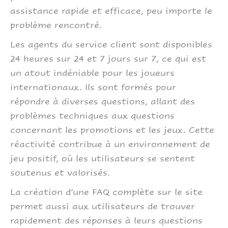
assistance rapide et efficace, peu importe le
problème rencontré.
Les agents du service client sont disponibles
24 heures sur 24 et 7 jours sur 7, ce qui est
un atout indéniable pour les joueurs
internationaux. Ils sont formés pour
répondre à diverses questions, allant des
problèmes techniques aux questions
concernant les promotions et les jeux. Cette
réactivité contribue à un environnement de
jeu positif, où les utilisateurs se sentent
soutenus et valorisés.
La création d’une FAQ complète sur le site
permet aussi aux utilisateurs de trouver
rapidement des réponses à leurs questions