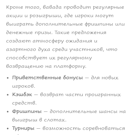
Кроме того, вавада проводит регулярные
акции и розыгрыши, где игроки могут
выиграть дополнительные фришпины или
денежные призы. Такие предложения
создают атмосферу ожидания и
азартного духа среди участников, что
способствует их регулярному
возвращению на платформу.
Приветственные бонусы
— для новых
игроков.
Кэшбэк
— возврат части проигранных
средств.
Фришпины
— дополнительные шансы на
выигрыш в слотах.
Турниры
— возможность соревноваться