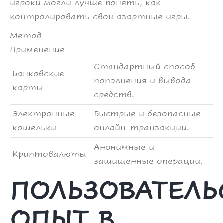
игроки могли лучше понять, как
контролировать свои азартные игры.
Метод
Применение
Стандартный способ
Банковские
пополнения и вывода
карты
средств.
Электронные
Быстрые и безопасные
кошельки
онлайн-транзакции.
Анонимные и
Криптовалюты
защищенные операции.
ПОЛЬЗОВАТЕЛЬ
ОПЫТ В