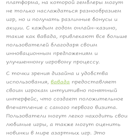
платформа, на которой гемблеры могут
не только наслаждаться разнообразием
игр, но и получать различные бонусы и
акции. С каждым годом онлайн-казино,
такие как вавада, привлекают все больше
пользователей благодаря своим
инновационным предложениям и
улучшенному игровому процессу.
С точки зрения дизайна и удобства
использования,
вавада
предоставляет
своим игрокам интуитивно понятный
интерфейс, что создает положительное
впечатление с самого первого визита.
Пользователи могут легко находить свои
любимые игры, а также могут оценить
новинки в мире азартных игр. Это