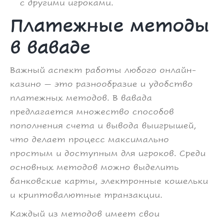
с другими игроками.
Платежные методы
в ваваде
Важный аспект работы любого онлайн-
казино — это разнообразие и удобство
платежных методов. В вавада
предлагается множество способов
пополнения счета и вывода выигрышей,
что делает процесс максимально
простым и доступным для игроков. Среди
основных методов можно выделить
банковские карты, электронные кошельки
и криптовалютные транзакции.
Каждый из методов имеет свои