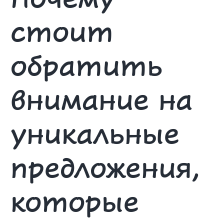
стоит
обратить
внимание на
уникальные
предложения,
которые