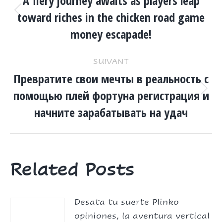
ARTICLE
A fiery journey awaits as players leap
toward riches in the chicken road game
Article
précédent
money escapade!
:
SUIVANT
Превратите свои мечты в реальность с
помощью плей фортуна регистрация и
Article
suivant
начните зарабатывать на удач
:
Related Posts
Desata tu suerte Plinko
opiniones, la aventura vertical