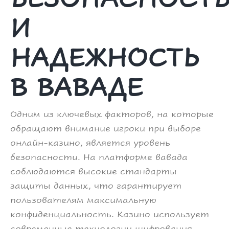
И
НАДЕЖНОСТЬ
В ВАВАДЕ
Одним из ключевых факторов, на которые
обращают внимание игроки при выборе
онлайн-казино, является уровень
безопасности. На платформе вавада
соблюдаются высокие стандарты
защиты данных, что гарантирует
пользователям максимальную
конфиденциальность. Казино использует
современные технологии шифрования,