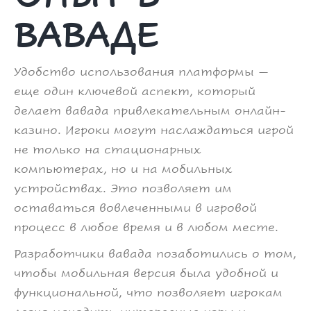
ВАВАДЕ
Удобство использования платформы —
еще один ключевой аспект, который
делает вавада привлекательным онлайн-
казино. Игроки могут наслаждаться игрой
не только на стационарных
компьютерах, но и на мобильных
устройствах. Это позволяет им
оставаться вовлеченными в игровой
процесс в любое время и в любом месте.
Разработчики вавада позаботились о том,
чтобы мобильная версия была удобной и
функциональной, что позволяет игрокам