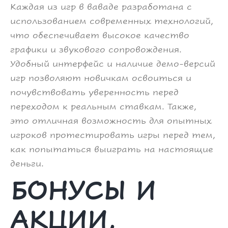
Каждая из игр в ваваде разработана с
использованием современных технологий,
что обеспечивает высокое качество
графики и звукового сопровождения.
Удобный интерфейс и наличие демо-версий
игр позволяют новичкам освоиться и
почувствовать уверенность перед
переходом к реальным ставкам. Также,
это отличная возможность для опытных
игроков протестировать игры перед тем,
как попытаться выиграть на настоящие
деньги.
БОНУСЫ И
АКЦИИ,