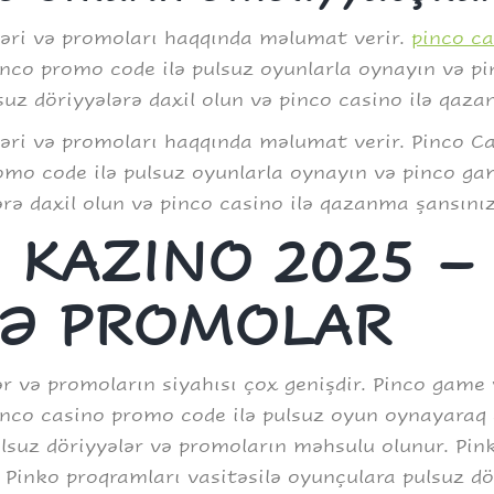
ləri və promoları haqqında məlumat verir.
pinco ca
inco promo code ilə pulsuz oyunlarla oynayın və pi
uz döriyyələrə daxil olun və pinco casino ilə qazan
ləri və promoları haqqında məlumat verir. Pinco 
omo code ilə pulsuz oyunlarla oynayın və pinco gam
rə daxil olun və pinco casino ilə qazanma şansınızı
 KAZINO 2025 –
VƏ PROMOLAR
r və promoların siyahısı çox genişdir. Pinco game 
 Pinco casino promo code ilə pulsuz oyun oynayaraq
lsuz döriyyələr və promoların məhsulu olunur. Pink
ə Pinko proqramları vasitəsilə oyunçulara pulsuz dö