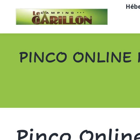
Héb
PINCO ONLINE 
Pinco Onlin