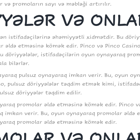
r və promoların sayı və məbləği artırılır.
YƏLƏR VƏ ONLAR
ən istifadəçilərinə əhəmiyyətli xidmətdir. Bu döriy
 əldə etməsinə kömək edir. Pinco və Pinco Casino, 
 Bu döriyyələlər, istifadəçilərin oyun oynayaraq p
a bilərlər.
ynayaraq pulsuz oynayaraq imkan verir. Bu, oyun o
no, pulsuz döriyyələlər təqdim etmək kimi, istifadə
suz döriyyələr təqdim edilir.
nayaraq promolar əldə etməsinə kömək edir. Pinco v
q imkan verir. Bu, oyun oynayaraq promolar əldə e
nayaraq promolar əldə etməsinə kömək edir.
OMOLAR VƏ ONLA