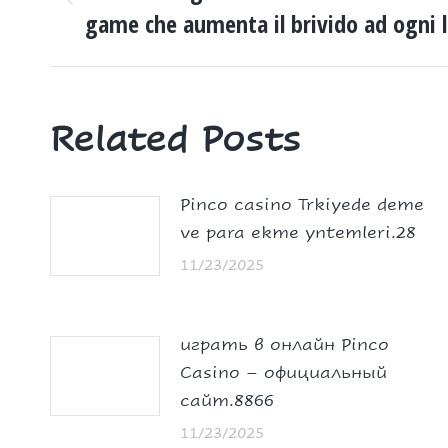
ARTICLE
Article
game che aumenta il brivido ad ogni l
précédent
:
Related Posts
Pinco casino Trkiyede deme
ve para ekme yntemleri.28
11/23/2025
играть в онлайн Pinco
Casino – официальный
сайт.8866
11/23/2025