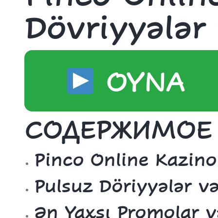
Dövriyyələr
OYNA
СОДЕРЖИМОЕ
Pinco Online Kazino
Pulsuz Döriyyələr və
Ən Yaxşı Promolar v