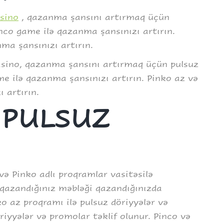
sino
, qazanma şansını artırmaq üçün
nco game ilə qazanma şansınızı artırın.
ma şansınızı artırın.
Casino, qazanma şansını artırmaq üçün pulsuz
e ilə qazanma şansınızı artırın. Pinko az və
 artırın.
 PULSUZ
və Pinko adlı proqramlar vasitəsilə
 qazandığınız məbləği qazandığınızda
o az proqramı ilə pulsuz döriyyələr və
riyyələr və promolar təklif olunur. Pinco və