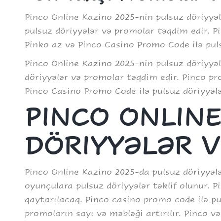
Pinco Online Kazino 2025-nin pulsuz döriyyə
pulsuz döriyyələr və promolar təqdim edir. P
Pinko az və Pinco Casino Promo Code ilə puls
Pinco Online Kazino 2025-nin pulsuz döriyyə
döriyyələr və promolar təqdim edir. Pinco pr
Pinco Casino Promo Code ilə pulsuz döriyyələ
PINCO ONLINE
DÖRIYYƏLƏR 
Pinco Online Kazino 2025-da pulsuz döriyyələ
oyunçulara pulsuz döriyyələr təklif olunur.
qaytarılacaq. Pinco casino promo code ilə pu
promoların sayı və məbləği artırılır. Pinco v