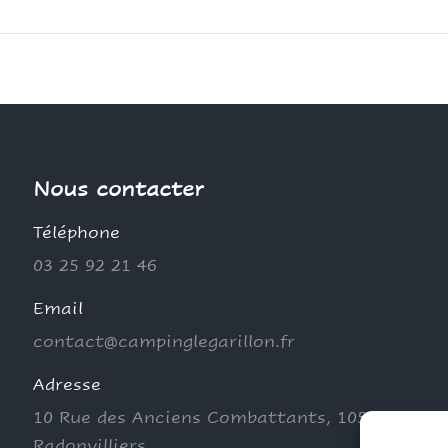
Nous contacter
Téléphone
03 25 92 21 46
Email
contact@campinglegarillon.fr
Adresse
10 Rue des Anciens Combattants, 10500
Radonvilliers