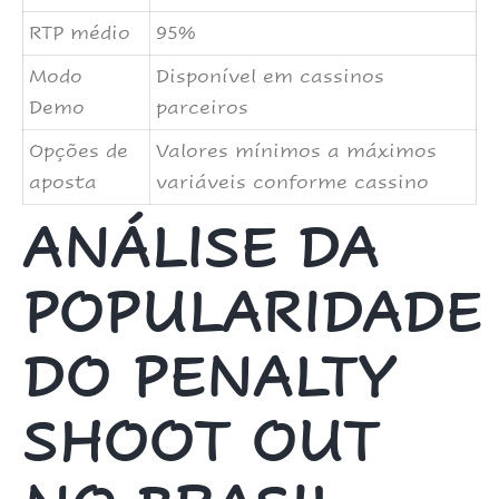
RTP médio
95%
Modo
Disponível em cassinos
Demo
parceiros
Opções de
Valores mínimos a máximos
aposta
variáveis conforme cassino
ANÁLISE DA
POPULARIDADE
DO PENALTY
SHOOT OUT