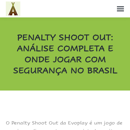
PENALTY SHOOT OUT:
ANÁLISE COMPLETA E
ONDE JOGAR COM
SEGURANÇA NO BRASIL
Vous êtes ici :
O Penalty Shoot Out da Evoplay é um jogo de