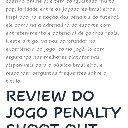
cassino online que tem conquistado muita
popularidade entre os jogadores brasileiros.
Inspirado na emoção dos pênaltis do futebol,
ele combina a adrenalina do esporte com
entretenimento e potencial de ganhos reais.
Neste artigo, vamos aprofundar na
experiência do jogo, como jogá-lo com
segurança nas melhores plataformas
disponíveis para o público brasileiro, e
responder perguntas frequentes sobre o
título.
REVIEW DO
JOGO PENALTY