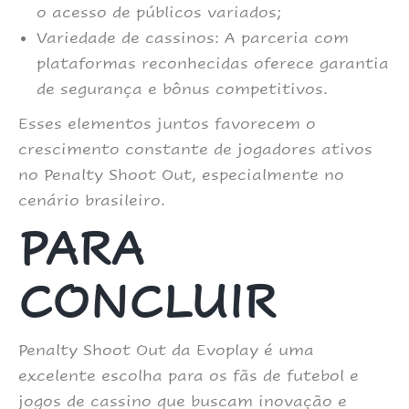
o acesso de públicos variados;
Variedade de cassinos: A parceria com
plataformas reconhecidas oferece garantia
de segurança e bônus competitivos.
Esses elementos juntos favorecem o
crescimento constante de jogadores ativos
no Penalty Shoot Out, especialmente no
cenário brasileiro.
PARA
CONCLUIR
Penalty Shoot Out da Evoplay é uma
excelente escolha para os fãs de futebol e
jogos de cassino que buscam inovação e