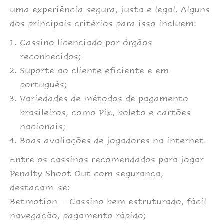
uma experiência segura, justa e legal. Alguns
dos principais critérios para isso incluem:
Cassino licenciado por órgãos
reconhecidos;
Suporte ao cliente eficiente e em
português;
Variedades de métodos de pagamento
brasileiros, como Pix, boleto e cartões
nacionais;
Boas avaliações de jogadores na internet.
Entre os cassinos recomendados para jogar
Penalty Shoot Out com segurança,
destacam-se:
Betmotion – Cassino bem estruturado, fácil
navegação, pagamento rápido;