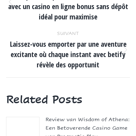
avec un casino en ligne bonus sans dépôt
Article
précédent
idéal pour maximise
:
SUIVANT
Laissez-vous emporter par une aventure
excitante où chaque instant avec betify
Article
suivant
révèle des opportunit
:
Related Posts
Review van Wisdom of Athena:
Een Betoverende Casino Game