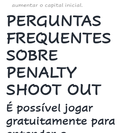
aumentar o capital inicial.
PERGUNTAS
FREQUENTES
SOBRE
PENALTY
SHOOT OUT
É possível jogar
gratuitamente para