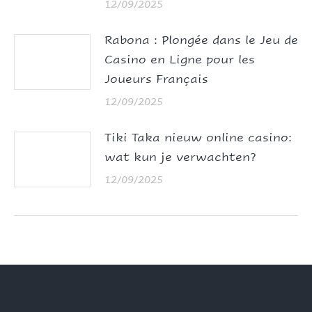
12/09/2025
Rabona : Plongée dans le Jeu de
Casino en Ligne pour les
Joueurs Français
12/09/2025
Tiki Taka nieuw online casino:
wat kun je verwachten?
12/09/2025