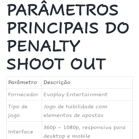
PARÂMETROS
PRINCIPAIS DO
PENALTY
SHOOT OUT
Parâmetro
Descrição
Fornecedor
Evoplay Entertainment
Tipo de
Jogo de habilidade com
jogo
elementos de apostas
360p – 1080p, responsiva para
Interface
desktop e mobile