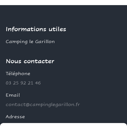
Informations utiles
Camping le Garillon
Nous contacter
Téléphone
03 25 92 21 46
Email
contact@campinglegarillon.fr
Adresse
10 Rue des Anciens Combattants, 10500