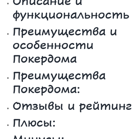
Описание и
функциональность
Преимущества и
особенности
Покердома
Преимущества
Покердома:
Отзывы и рейтинг
Плюсы: