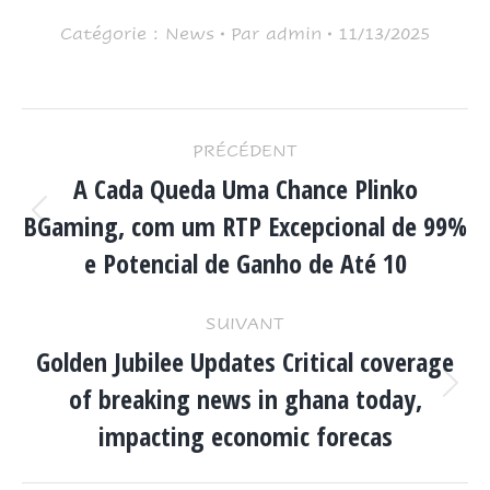
Catégorie :
News
Par
admin
11/13/2025
NAVIGATION
PRÉCÉDENT
ARTICLE
A Cada Queda Uma Chance Plinko
BGaming, com um RTP Excepcional de 99%
Article
précédent
e Potencial de Ganho de Até 10
:
SUIVANT
Golden Jubilee Updates Critical coverage
of breaking news in ghana today,
Article
suivant
impacting economic forecas
: