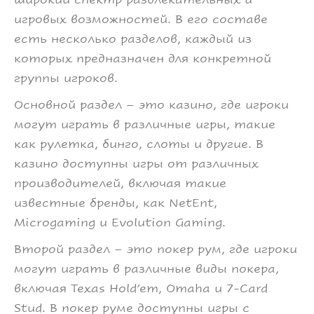
игровых возможностей. В его составе
есть несколько разделов, каждый из
которых предназначен для конкретной
группы игроков.
Основной раздел – это казино, где игроки
могут играть в различные игры, такие
как рулетка, бинго, слоты и другие. В
казино доступны игры от различных
производителей, включая такие
известные бренды, как NetEnt,
Microgaming и Evolution Gaming.
Второй раздел – это покер рум, где игроки
могут играть в различные виды покера,
включая Texas Hold’em, Omaha и 7-Card
Stud. В покер руме доступны игры с