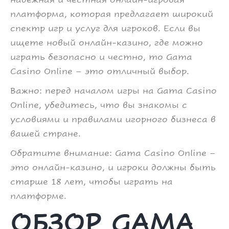
платформа, которая предлагает широкий
спектр игр и услуг для игроков. Если вы
ищете новый онлайн-казино, где можно
играть безопасно и честно, то Gama
Casino Online – это отличный выбор.
Важно: перед началом игры на Gama Casino
Online, убедитесь, что вы знакомы с
условиями и правилами игорного бизнеса в
вашей стране.
Обратите внимание: Gama Casino Online –
это онлайн-казино, и игроки должны быть
старше 18 лет, чтобы играть на
платформе.
ОБЗОР GAMA