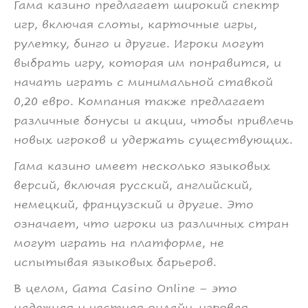
Гама казино предлагает широкий спектр
игр, включая слоты, карточные игры,
рулетку, бинго и другие. Игроки могут
выбрать игру, которая им понравится, и
начать играть с минимальной ставкой
0,20 евро. Компания также предлагает
различные бонусы и акции, чтобы привлечь
новых игроков и удержать существующих.
Гама казино имеет несколько языковых
версий, включая русский, английский,
немецкий, французский и другие. Это
означает, что игроки из различных стран
могут играть на платформе, не
испытывая языковых барьеров.
В целом, Gama Casino Online – это
надежная и честная онлайн-игровая