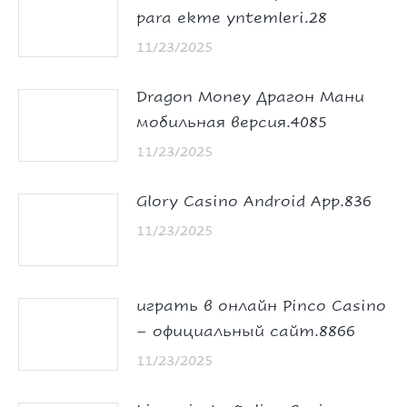
para ekme yntemleri.28
11/23/2025
Dragon Money Драгон Мани
мобильная версия.4085
11/23/2025
Glory Casino Android App.836
11/23/2025
играть в онлайн Pinco Casino
– официальный сайт.8866
11/23/2025