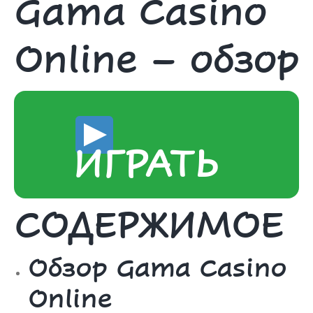
Gama Casino
Online – обзор
ИГРАТЬ
СОДЕРЖИМОЕ
Обзор Gama Casino
Online