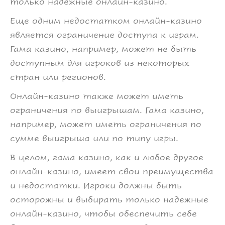
только надежные онлайн-казино.
Еще одним недостатком онлайн-казино
является ограничение доступа к играм.
Гама казино, например, может не быть
доступным для игроков из некоторых
стран или регионов.
Онлайн-казино также может иметь
ограничения по выигрышам. Гама казино,
например, может иметь ограничения по
сумме выигрыша или по типу игры.
В целом, гама казино, как и любое другое
онлайн-казино, имеет свои преимущества
и недостатки. Игроки должны быть
осторожны и выбирать только надежные
онлайн-казино, чтобы обеспечить себе