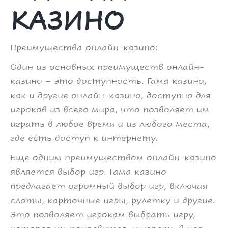
КАЗИНО
Преимущества онлайн-казино:
Один из основных преимуществ онлайн-
казино – это доступность. Гама казино,
как и другие онлайн-казино, доступно для
игроков из всего мира, что позволяет им
играть в любое время и из любого места,
где есть доступ к интернету.
Еще одним преимуществом онлайн-казино
является выбор игр. Гама казино
предлагает огромный выбор игр, включая
слоты, карточные игры, рулетку и другие.
Это позволяет игрокам выбрать игру,