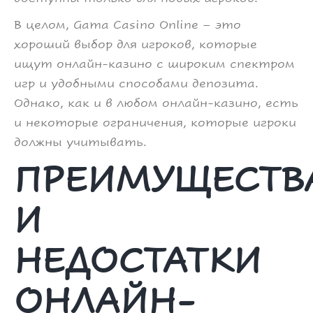
В целом, Gama Casino Online – это
хороший выбор для игроков, которые
ищут онлайн-казино с широким спектром
игр и удобными способами депозита.
Однако, как и в любом онлайн-казино, есть
и некоторые ограничения, которые игроки
должны учитывать.
ПРЕИМУЩЕСТВ
И
НЕДОСТАТКИ
ОНЛАЙН-