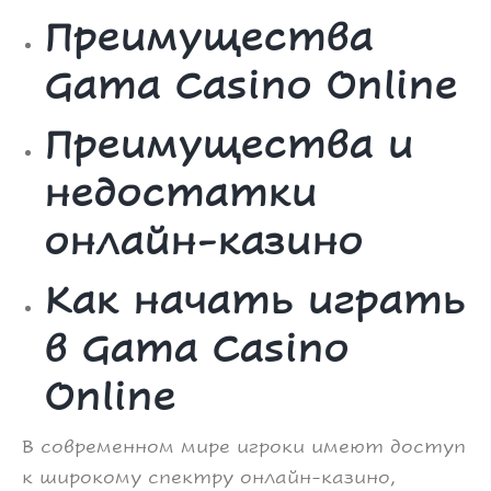
Преимущества
Gama Casino Online
Преимущества и
недостатки
онлайн-казино
Как начать играть
в Gama Casino
Online
В современном мире игроки имеют доступ
к широкому спектру онлайн-казино,