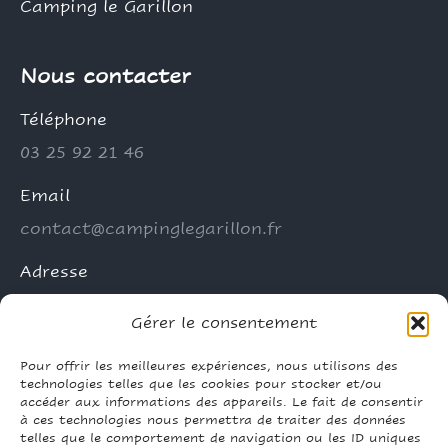
Camping le Garillon
Nous contacter
Téléphone
03 25 92 21 46
Email
contact@campinglegarillon.fr
Adresse
10 Rue des Anciens Combattants, 10500
Gérer le consentement
Radonvilliers
Pour offrir les meilleures expériences, nous utilisons des
Trouvez nous sur :
technologies telles que les cookies pour stocker et/ou
Facebook
Site
TripAdvisor
accéder aux informations des appareils. Le fait de consentir
page
Web
page
à ces technologies nous permettra de traiter des données
Mentions légales
-
CGV
-
Règlement intérieur
opens
page
opens
telles que le comportement de navigation ou les ID uniques