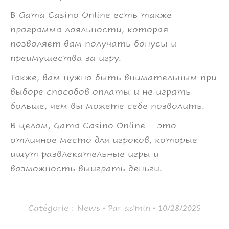
В Gama Casino Online есть также
программа лояльности, которая
позволяет вам получать бонусы и
преимущества за игру.
Также, вам нужно быть внимательным при
выборе способов оплаты и не играть
больше, чем вы можете себе позволить.
В целом, Gama Casino Online – это
отличное место для игроков, которые
ищут развлекательные игры и
возможность выиграть деньги.
Catégorie :
News
Par
admin
10/28/2025