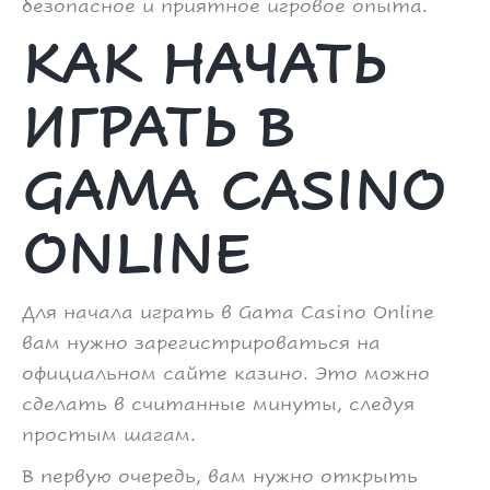
безопасное и приятное игровое опыта.
КАК НАЧАТЬ
ИГРАТЬ В
GAMA CASINO
ONLINE
Для начала играть в Gama Casino Online
вам нужно зарегистрироваться на
официальном сайте казино. Это можно
сделать в считанные минуты, следуя
простым шагам.
В первую очередь, вам нужно открыть