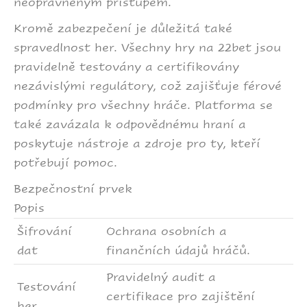
neoprávněným přístupem.
Kromě zabezpečení je důležitá také
spravedlnost her. Všechny hry na 22bet jsou
pravidelně testovány a certifikovány
nezávislými regulátory, což zajišťuje férové
podmínky pro všechny hráče. Platforma se
také zavázala k odpovědnému hraní a
poskytuje nástroje a zdroje pro ty, kteří
potřebují pomoc.
Bezpečnostní prvek
Popis
Šifrování
Ochrana osobních a
dat
finančních údajů hráčů.
Pravidelný audit a
Testování
certifikace pro zajištění
her