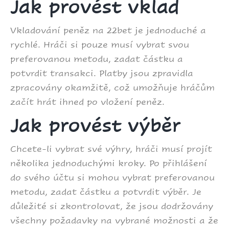
Jak provést vklad
Vkladování peněz na 22bet je jednoduché a
rychlé. Hráči si pouze musí vybrat svou
preferovanou metodu, zadat částku a
potvrdit transakci. Platby jsou zpravidla
zpracovány okamžitě, což umožňuje hráčům
začít hrát ihned po vložení peněz.
Jak provést výběr
Chcete-li vybrat své výhry, hráči musí projít
několika jednoduchými kroky. Po přihlášení
do svého účtu si mohou vybrat preferovanou
metodu, zadat částku a potvrdit výběr. Je
důležité si zkontrolovat, že jsou dodržovány
všechny požadavky na vybrané možnosti a že