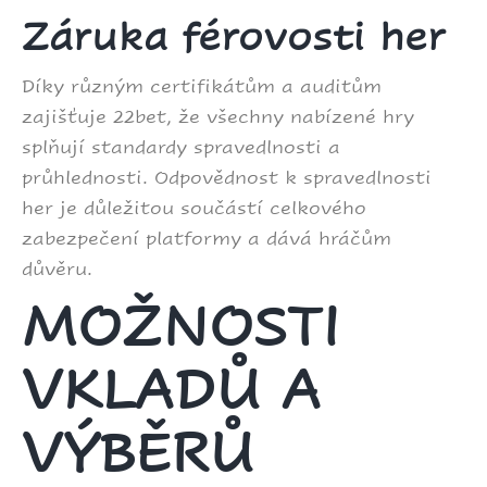
Záruka férovosti her
Díky různým certifikátům a auditům
zajišťuje 22bet, že všechny nabízené hry
splňují standardy spravedlnosti a
průhlednosti. Odpovědnost k spravedlnosti
her je důležitou součástí celkového
zabezpečení platformy a dává hráčům
důvěru.
MOŽNOSTI
VKLADŮ A
VÝBĚRŮ