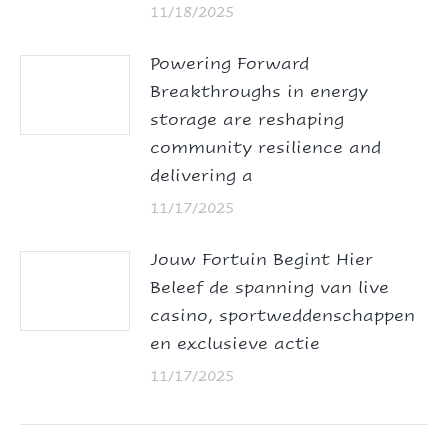
11/18/2025
Powering Forward
Breakthroughs in energy
storage are reshaping
community resilience and
delivering a
11/17/2025
Jouw Fortuin Begint Hier
Beleef de spanning van live
casino, sportweddenschappen
en exclusieve actie
11/17/2025