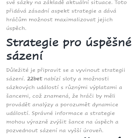
své sázky na základě aktuální situace. Toto
přidává zásadní aspekt strategie a dává
hráčům možnost maximalizovat jejich
úspěch.
Strategie pro úspěšné
sázení
Důležité je připravit se a vyvinout strategii
sázení.
22bet
nabízí sloty a možnosti
sázkových událostí s různými výplatami a
šancemi, což znamená, že hráči by měli
provádět analýzy a porozumět dynamice
událostí. Správné informace a strategie
mohou výrazně zvýšit šance na úspěch a
pozvednout sázení na vyšší úroveň.