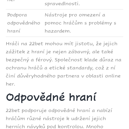
spravedlnosti.
Podpora
Nástroje pro omezení a
odpovědného
pomoc hráčům s problémy s
hraní
hazardem.
Hráči na 22bet mohou mít jistotu, že jejich
zážitek z hraní je nejen zábavný, ale také
bezpečný a férový. Společnost klade důraz na
ochranu hráčů a etické standardy, což z ní
činí důvěryhodného partnera v oblasti online
her.
Odpovědné hraní
22bet podporuje odpovědné hraní a nabízí
hráčům různé nástroje k udržení jejich
herních návyků pod kontrolou. Mnoho