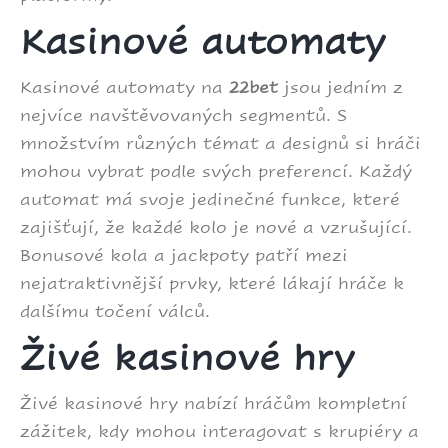
Kasinové automaty
Kasinové automaty na
22bet
jsou jedním z
nejvíce navštěvovaných segmentů. S
množstvím různých témat a designů si hráči
mohou vybrat podle svých preferencí. Každý
automat má svoje jedinečné funkce, které
zajišťují, že každé kolo je nové a vzrušující.
Bonusové kola a jackpoty patří mezi
nejatraktivnější prvky, které lákají hráče k
dalšímu točení válců.
Živé kasinové hry
Živé kasinové hry nabízí hráčům kompletní
zážitek, kdy mohou interagovat s krupiéry a