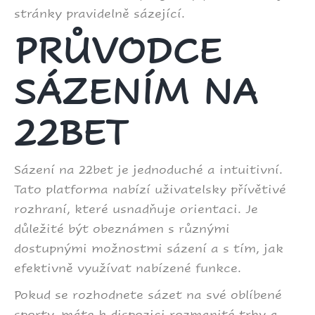
stránky pravidelně sázející.
PRŮVODCE
SÁZENÍM NA
22BET
Sázení na 22bet je jednoduché a intuitivní.
Tato platforma nabízí uživatelsky přívětivé
rozhraní, které usnadňuje orientaci. Je
důležité být obeznámen s různými
dostupnými možnostmi sázení a s tím, jak
efektivně využívat nabízené funkce.
Pokud se rozhodnete sázet na své oblíbené
sporty, máte k dispozici rozmanité trhy a