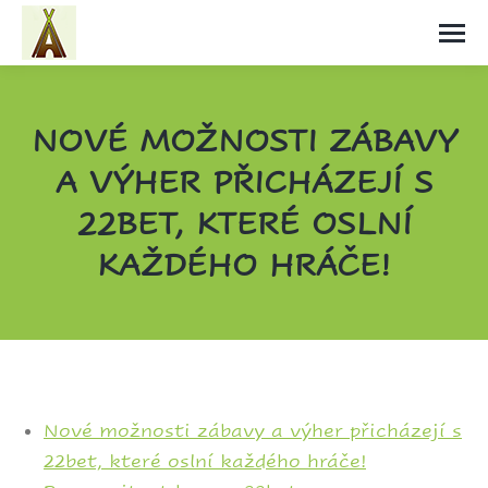
NOVÉ MOŽNOSTI ZÁBAVY
A VÝHER PŘICHÁZEJÍ S
22BET, KTERÉ OSLNÍ
KAŽDÉHO HRÁČE!
Vous êtes ici :
Nové možnosti zábavy a výher přicházejí s
22bet, které oslní každého hráče!