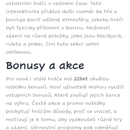
ostatními hráči v reálném čase. Tato
interaktivita přidává další rozměr ke hře a
posiluje pocit sdílené atmosféry, jakoby hráči
byli fyzicky přítomní v kasinu. Možnosti
sázení na různé položky, jako jsou blackjack,
ruleta a poker, činí tuto sekci velmi
oblíbenou.
Bonusy a akce
Pro nové i stálé hráče má
22bet
skvělou
nabídku bonusů. Noví uživatelé mohou využít
vstupních bonusů, které zvyšují jejich šance
na výhru. Časté akce a promo nabídky
poskytují hráčům důvody, proč se vracet, a
motivují je k tomu, aby vyzkoušeli různé hry
a sázení. Věrnostní programy pak odměňují