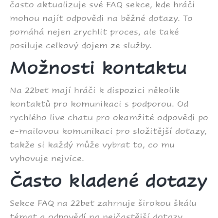
často aktualizuje své FAQ sekce, kde hráči
mohou najít odpovědi na běžné dotazy. To
pomáhá nejen zrychlit proces, ale také
posiluje celkový dojem ze služby.
Možnosti kontaktu
Na 22bet mají hráči k dispozici několik
kontaktů pro komunikaci s podporou. Od
rychlého live chatu pro okamžité odpovědi po
e-mailovou komunikaci pro složitější dotazy,
takže si každý může vybrat to, co mu
vyhovuje nejvíce.
Často kladené dotazy
Sekce FAQ na 22bet zahrnuje širokou škálu
témat a odpovědí na nejčastější dotazy,