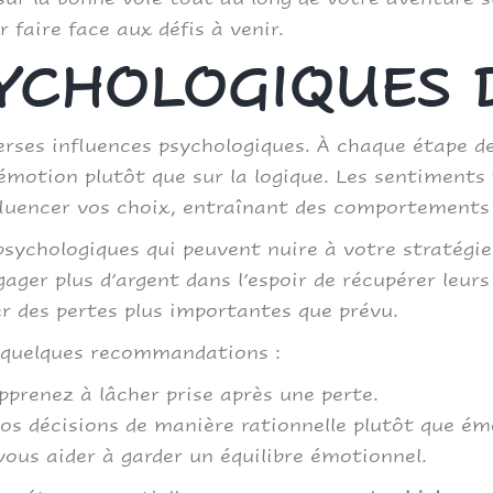
 faire face aux défis à venir.
SYCHOLOGIQUES 
erses influences psychologiques. À chaque étape d
émotion plutôt que sur la logique. Les sentiments 
fluencer vos choix, entraînant des comportements 
psychologiques qui peuvent nuire à votre stratégie 
ager plus d’argent dans l’espoir de récupérer leur
r des pertes plus importantes que prévu.
i quelques recommandations :
pprenez à lâcher prise après une perte.
os décisions de manière rationnelle plutôt que ém
vous aider à garder un équilibre émotionnel.