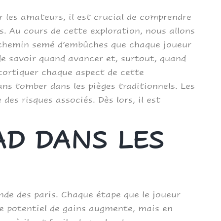
 les amateurs, il est crucial de comprendre
s. Au cours de cette exploration, nous allons
 chemin semé d’embûches que chaque joueur
 de savoir quand avancer et, surtout, quand
écortiquer chaque aspect de cette
ns tomber dans les pièges traditionnels. Les
es risques associés. Dès lors, il est
D DANS LES
nde des paris. Chaque étape que le joueur
le potentiel de gains augmente, mais en