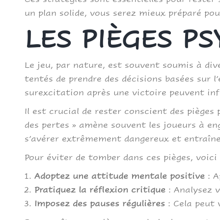
un plan solide, vous serez mieux préparé pour
LES PIÈGES P
Le jeu, par nature, est souvent soumis à div
tentés de prendre des décisions basées sur l’
surexcitation après une victoire peuvent in
Il est crucial de rester conscient des pièges 
des pertes » amène souvent les joueurs à eng
s’avérer extrêmement dangereux et entraîne
Pour éviter de tomber dans ces pièges, voic
Adoptez une attitude mentale positive
: A
Pratiquez la réflexion critique
: Analysez v
Imposez des pauses régulières
: Cela peut 