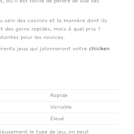
, où il est facile de perdre de vue ses
u sein des casinos et la manière dont ils
 des gains rapides, mais à quel prix ?
utantes pour les novices.
fférents jeux qui jalonneront votre
chicken
Rapide
Variable
Élevé
cieusement le type de jeu, on peut