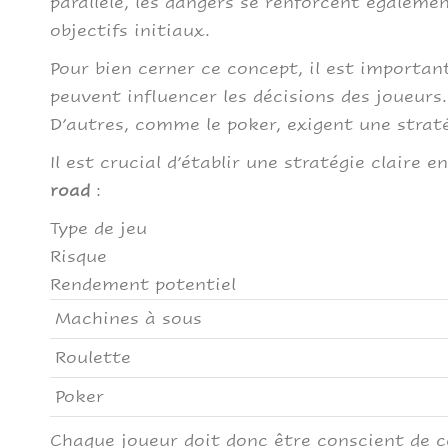
parallèle, les dangers se renforcent égalemen
objectifs initiaux.
Pour bien cerner ce concept, il est important
peuvent influencer les décisions des joueurs
D’autres, comme le poker, exigent une straté
Il est crucial d’établir une stratégie claire
road
:
Type de jeu
Risque
Rendement potentiel
Machines à sous
Roulette
Poker
Chaque joueur doit donc être conscient de c