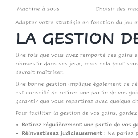
Machine à sous
Choisir des mac
Adapter votre stratégie en fonction du jeu e
LA GESTION D
Une fois que vous avez remporté des gains s
réinvestir dans des jeux, mais cela peut so
devrait maîtriser.
Une bonne gestion implique également de dét
est conseillé de retirer une partie de vos g
garantir que vous repartirez avec quelque cho
Pour faciliter la gestion de vos gains, gardez
Retirez régulièrement une partie de vos g
Réinvestissez judicieusement
: Ne pariez 