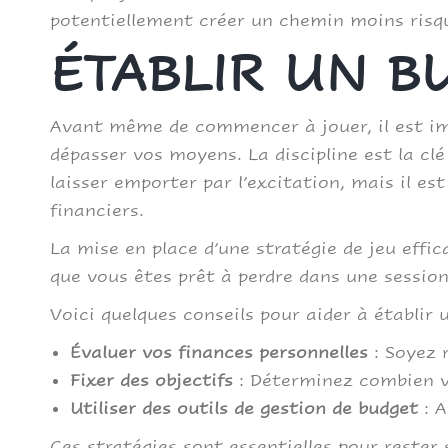
potentiellement créer un chemin moins risq
ÉTABLIR UN B
Avant même de commencer à jouer, il est imp
dépasser vos moyens. La discipline est la cl
laisser emporter par l’excitation, mais il es
financiers.
La mise en place d’une stratégie de jeu effi
que vous êtes prêt à perdre dans une session 
Voici quelques conseils pour aider à établir 
Évaluer vos finances personnelles
: Soyez 
Fixer des objectifs
: Déterminez combien v
Utiliser des outils de gestion de budget
: A
Ces stratégies sont essentielles pour rester