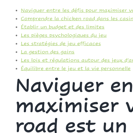
Naviguer entre les défis pour maximiser vo
Comprendre la chicken road dans les casi
Établir un budget et des limites
Les pièges psychologiques du jeu
Les stratégies de jeu efficaces
La gestion des gains
Les lois et régulations autour des jeux d’a
Équilibre entre le jeu et la vie personnelle
Naviguer en
maximiser v
road est un 