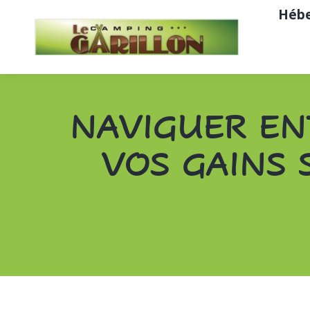
Héb
NAVIGUER EN
VOS GAINS 