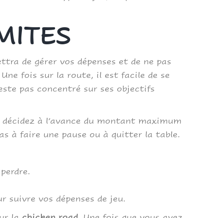
MITES
ttra de gérer vos dépenses et de ne pas
. Une fois sur la route, il est facile de se
reste pas concentré sur ses objectifs
ple, décidez à l’avance du montant maximum
as à faire une pause ou à quitter la table.
perdre.
ur suivre vos dépenses de jeu.
sur la
chicken road
. Une fois que vous avez