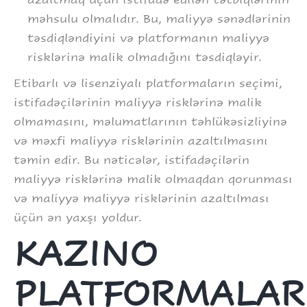
məhsulu olmalıdır. Bu, maliyyə sənədlərinin
təsdiqləndiyini və platformanın maliyyə
risklərinə malik olmadığını təsdiqləyir.
Etibarlı və lisenziyalı platformaların seçimi,
istifadəçilərinin maliyyə risklərinə malik
olmamasını, məlumatlarının təhlükəsizliyinə
və məxfi maliyyə risklərinin azaltılmasını
təmin edir. Bu nəticələr, istifadəçilərin
maliyyə risklərinə malik olmaqdan qorunması
və maliyyə maliyyə risklərinin azaltılması
üçün ən yaxşı yoldur.
KAZINO
PLATFORMALAR