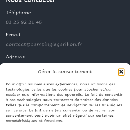
Nous contacter
Téléphone
03 25 92 21 46
Email
contact@campinglegarillon.fr
Adresse
10 Rue des Anciens Combattants, 10500
Gérer le consentement
Radonvilliers
Pour offrir les meilleures expériences, nous utilisons des
Trouvez nous sur :
technologies telles que les cookies pour stocker et/ou
Facebook
Site
TripAdvisor
accéder aux informations des appareils. Le fait de consentir
page
Web
page
à ces technologies nous permettra de traiter des données
Mentions légales
-
CGV
-
Règlement intérieur
opens
page
opens
telles que le comportement de navigation ou les ID uniques
sur ce site. Le fait de ne pas consentir ou de retirer son
in
opens
in
consentement peut avoir un effet négatif sur certaines
new
in
new
caractéristiques et fonctions.
window
new
window