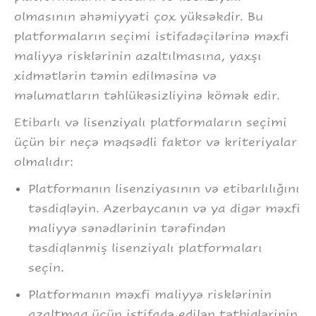
olmasının əhəmiyyəti çox yüksəkdir. Bu
platformaların seçimi istifadəçilərinə məxfi
maliyyə risklərinin azaltılmasına, yaxşı
xidmətlərin təmin edilməsinə və
məlumatların təhlükəsizliyinə kömək edir.
Etibarlı və lisenziyalı platformaların seçimi
üçün bir neçə məqsədli faktor və kriteriyalar
olmalıdır:
Platformanın lisenziyasının və etibarlılığını
təsdiqləyin. Azerbaycanın və ya digər məxfi
maliyyə sənədlərinin tərəfindən
təsdiqlənmiş lisenziyalı platformaları
seçin.
Platformanın məxfi maliyyə risklərinin
azaltmaq üçün istifadə edilən tətbiqlərinin