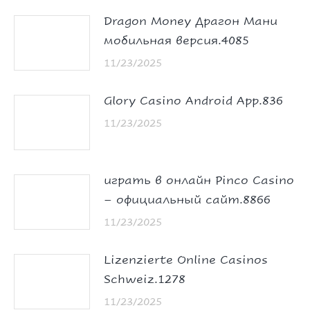
Dragon Money Драгон Мани
мобильная версия.4085
11/23/2025
Glory Casino Android App.836
11/23/2025
играть в онлайн Pinco Casino
– официальный сайт.8866
11/23/2025
Lizenzierte Online Casinos
Schweiz.1278
11/23/2025