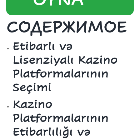
СОДЕРЖИМОЕ
Etibarlı və
Lisenziyalı Kazino
Platformalarının
Seçimi
Kazino
Platformalarının
Etibarlılığı və