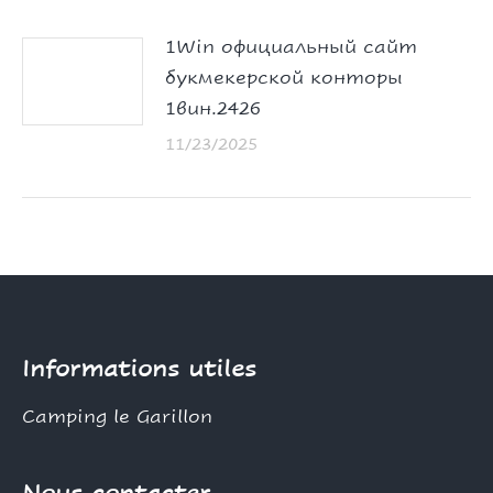
1Win официальный сайт
букмекерской конторы
1вин.2426
11/23/2025
Informations utiles
Camping le Garillon