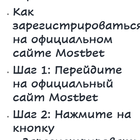
Как
зарегистрироватьс
на официальном
сайте Mostbet
Шаг 1: Перейдите
на официальный
сайт Mostbet
Шаг 2: Нажмите на
кнопку