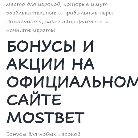
место для игроков, которые ищут
развлекательные и прибыльные игры.
Пожалуйста, зарегистрируйтесь и
начните играть!
БОНУСЫ И
АКЦИИ НА
ОФИЦИАЛЬНО
САЙТЕ
MOSTBET
Бонусы для новых игроков