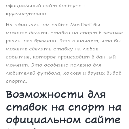
официальный сайт доступен
круглосуточно.
На официальном сайте Mostbet вы
можете делать ставки на спорт в режиме
реального времени. Это означает, что вы
можете сделать ставку на любое
событие, которое происходит в данный
момент. Это особенно полезно для
любителей футбола, хоккея и других видов
спорта.
Возможности для
ставок на спорт на
официальном сайте