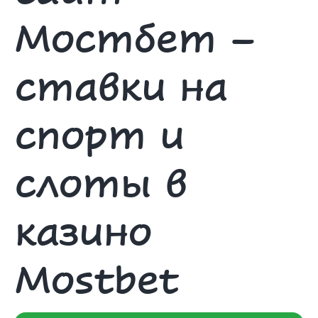
Мостбет –
ставки на
спорт и
слоты в
казино
Mostbet