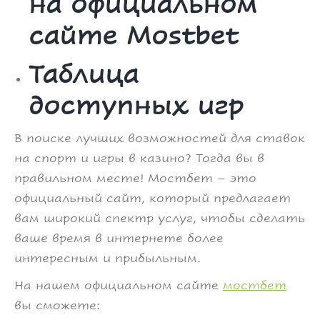
на официальном
сайте Mostbet
Таблица
доступных игр
В поиске лучших возможностей для ставок
на спорт и игры в казино? Тогда вы в
правильном месте! Мостбет – это
официальный сайт, который предлагает
вам широкий спектр услуг, чтобы сделать
ваше время в интернете более
интересным и прибыльным.
На нашем официальном сайте
мостбет
вы сможете: