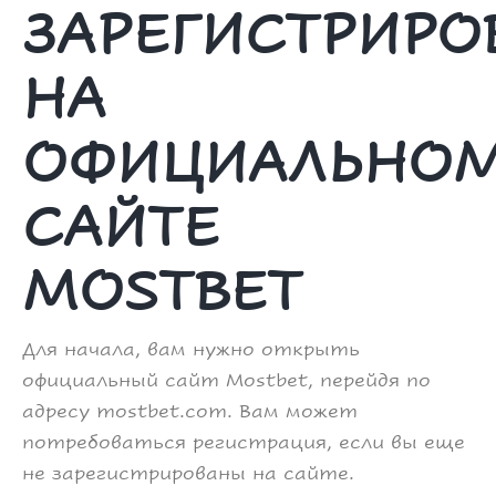
ЗАРЕГИСТРИРО
НА
ОФИЦИАЛЬНО
САЙТЕ
MOSTBET
Для начала, вам нужно открыть
официальный сайт Mostbet, перейдя по
адресу mostbet.com. Вам может
потребоваться регистрация, если вы еще
не зарегистрированы на сайте.