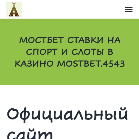
МОСТБЕТ СТАВКИ НА
СПОРТ И СЛОТЫ В
КАЗИНО MOSTBET.4543
Vous êtes ici :
Официальный
сайт