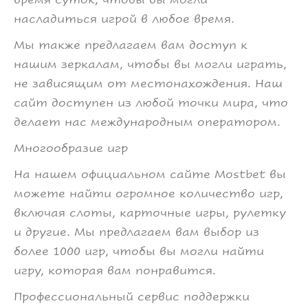
насладиться игрой в любое время.
Мы также предлагаем вам доступ к
нашим зеркалам, чтобы вы могли играть,
не зависящим от местонахождения. Наш
сайт доступен из любой точки мира, что
делает нас международным оператором.
Многообразие игр
На нашем официальном сайте Mostbet вы
можете найти огромное количество игр,
включая слоты, карточные игры, рулетку
и другие. Мы предлагаем вам выбор из
более 1000 игр, чтобы вы могли найти
игру, которая вам понравится.
Профессиональный сервис поддержки