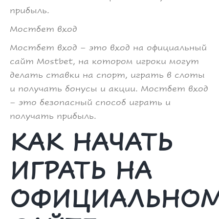
прибыль.
Мостбет вход
Мостбет вход – это вход на официальный
сайт Mostbet, на котором игроки могут
делать ставки на спорт, играть в слоты
и получать бонусы и акции. Мостбет вход
– это безопасный способ играть и
получать прибыль.
КАК НАЧАТЬ
ИГРАТЬ НА
ОФИЦИАЛЬНО