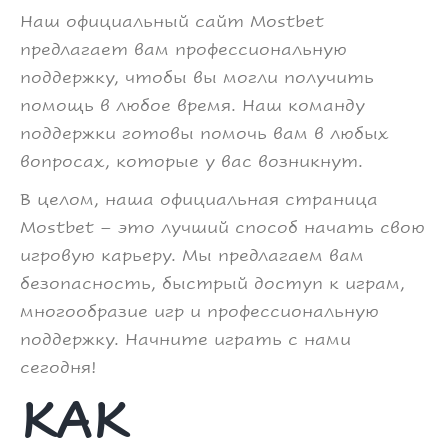
Наш официальный сайт Mostbet
предлагает вам профессиональную
поддержку, чтобы вы могли получить
помощь в любое время. Наш команду
поддержки готовы помочь вам в любых
вопросах, которые у вас возникнут.
В целом, наша официальная страница
Mostbet – это лучший способ начать свою
игровую карьеру. Мы предлагаем вам
безопасность, быстрый доступ к играм,
многообразие игр и профессиональную
поддержку. Начните играть с нами
сегодня!
КАК