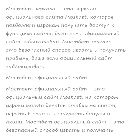
Мостбет зеркало – это зеркало
официального сайта Mostbet, которое
позволяет игрокам получать доступ к
функциям сайта, даже если официальный
сайт заблокирован. Мостбет зеркало –
это безопасный способ играть и получать
прибыль, даже если официальный сайт
заблокирован.
Мостбет официальный сайт
Мостбет официальный сайт – это
официальный сайт Mostbet, на котором
игроки могут делать ставки на спорт,
играть в слоты и получать бонусы и
акции. Мостбет официальный сайт – это
безопасный способ играть и получать