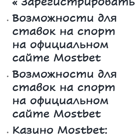
« Зарегистрировать
Возможности для
ставок на спорт
на официальном
сайте Mostbet
Возможности для
ставок на спорт
на официальном
сайте Mostbet
Казино Mostbet: