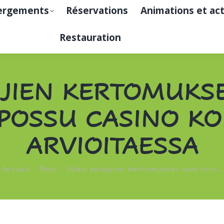
ergements
Réservations
Animations et act
Restauration
AJIEN KERTOMUKSE
 POSSU CASINO K
ARVIOITAESSA
Vous êtes ici :
Accueil
Post
Miksi pelaajien kertomukset ovat niin…