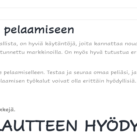
n pelaamiseen
llista, on hyviä käytäntöjä, joita kannattaa nou
 tunnettu markkinoilla. On myös hyvä tutustua erit
e pelaamiselleen. Testaa ja seuraa omaa peliäsi, j
aamisen työkalut voivat olla erittäin hyödyllisiä.
kkejä.
ALAUTTEEN HYÖD