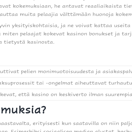
akavat kokemuksiaan, he antavat reaaliaikaista t
vat auttaa muita pelaajia välttämään huonoja koke
vin yksityiskohtaisia, ja ne voivat kattaa useita 
ttä miten pelaajat kokevat kasinon bonukset ja tar
 tietystä kasinosta.
auttivat pelien monimuotoisuudesta ja asiakaspalv
ksuprosessit tai -ongelmat aiheuttavat turhaut
okevat, että kasino on keskiverto ilman suurempia
emuksia?
stavalta, erityisesti kun saatavilla on niin palj
n. Esimerkiksi sosiaalisen median alustat, kesku