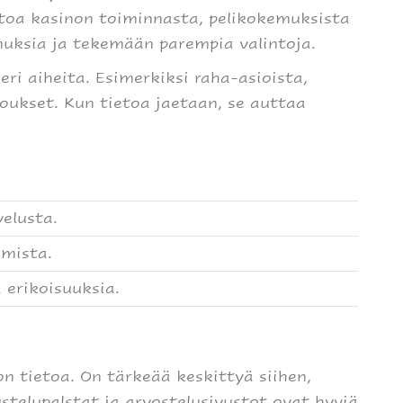
ietoa kasinon toiminnasta, pelikokemuksista
muksia ja tekemään parempia valintoja.
eri aiheita. Esimerkiksi raha-asioista,
joukset. Kun tietoa jaetaan, se auttaa
elusta.
umista.
 erikoisuuksia.
on tietoa. On tärkeää keskittyä siihen,
stelupalstat ja arvostelusivustot ovat hyviä