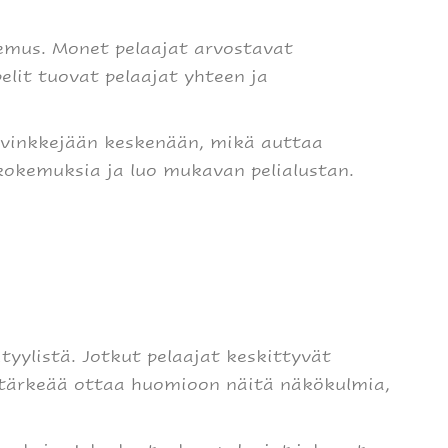
kemus. Monet pelaajat arvostavat
elit tuovat pelaajat yhteen ja
ja vinkkejään keskenään, mikä auttaa
kokemuksia ja luo mukavan pelialustan.
ityylistä. Jotkut pelaajat keskittyvät
n tärkeää ottaa huomioon näitä näkökulmia,