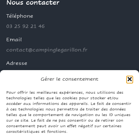
Nous contacter
Téléphone
03 25 92 21 46
Email
contact@campinglegarillon.fr
Adresse
10 Rue des Anciens Combattants, 10500
Gérer le consentement
Radonvilliers
Pour offrir les meilleures expériences, nous utilisons des
Trouvez nous sur :
technologies telles que les cookies pour stocker et/ou
Facebook
Site
TripAdvisor
accéder aux informations des appareils. Le fait de consentir
page
Web
page
à ces technologies nous permettra de traiter des données
Mentions légales
-
CGV
-
Règlement intérieur
opens
page
opens
telles que le comportement de navigation ou les ID uniques
sur ce site. Le fait de ne pas consentir ou de retirer son
in
opens
in
consentement peut avoir un effet négatif sur certaines
new
in
new
caractéristiques et fonctions.