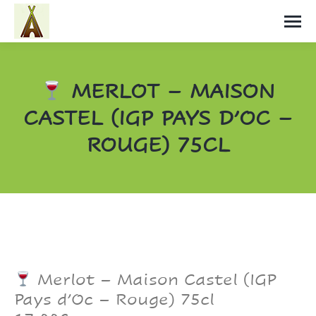
MERLOT – MAISON
CASTEL (IGP PAYS D’OC –
ROUGE) 75CL
Vous êtes ici :
Merlot – Maison Castel (IGP
Pays d’Oc – Rouge) 75cl