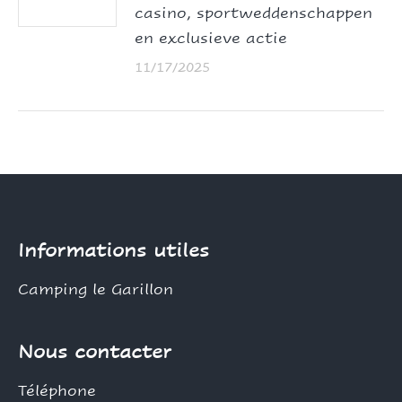
casino, sportweddenschappen
en exclusieve actie
11/17/2025
Informations utiles
Camping le Garillon
Nous contacter
Téléphone