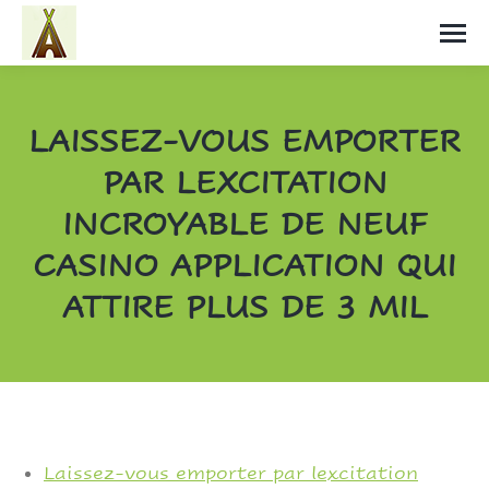
LAISSEZ-VOUS EMPORTER
PAR LEXCITATION
INCROYABLE DE NEUF
CASINO APPLICATION QUI
ATTIRE PLUS DE 3 MIL
Vous êtes ici :
Laissez-vous emporter par lexcitation