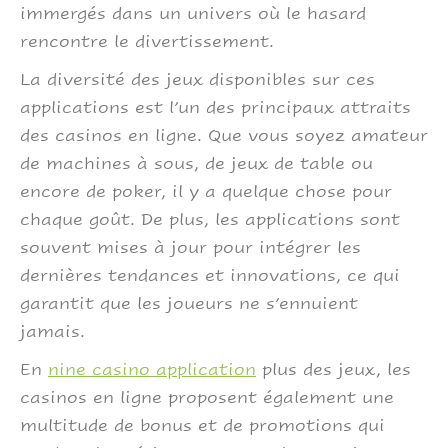
immergés dans un univers où le hasard
rencontre le divertissement.
La diversité des jeux disponibles sur ces
applications est l’un des principaux attraits
des casinos en ligne. Que vous soyez amateur
de machines à sous, de jeux de table ou
encore de poker, il y a quelque chose pour
chaque goût. De plus, les applications sont
souvent mises à jour pour intégrer les
dernières tendances et innovations, ce qui
garantit que les joueurs ne s’ennuient
jamais.
En
nine casino application
plus des jeux, les
casinos en ligne proposent également une
multitude de bonus et de promotions qui