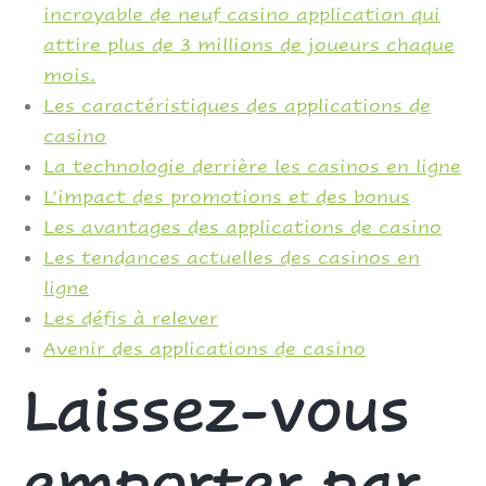
incroyable de neuf casino application qui
attire plus de 3 millions de joueurs chaque
mois.
Les caractéristiques des applications de
casino
La technologie derrière les casinos en ligne
L’impact des promotions et des bonus
Les avantages des applications de casino
Les tendances actuelles des casinos en
ligne
Les défis à relever
Avenir des applications de casino
Laissez-vous
emporter par