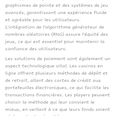
graphismes de pointe et des systèmes de jeu
avancés, garantissant une expérience fluide
et agréable pour les utilisateurs.
L’intégration de l’algorithme générateur de
nombres aléatoires (RNG) assure l’équité des
jeux, ce qui est essentiel pour maintenir la
confiance des utilisateurs.
Les solutions de paiement sont également un
aspect technologique vital. Les casinos en
ligne offrent plusieurs méthodes de dépôt et
de retrait, allant des cartes de crédit aux
portefeuilles électroniques, ce qui facilite les
transactions financières. Les players peuvent
choisir la méthode qui leur convient le
mieux, en veillant à ce que leurs fonds soient