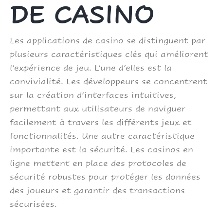
DE CASINO
Les applications de casino se distinguent par
plusieurs caractéristiques clés qui améliorent
l’expérience de jeu. L’une d’elles est la
convivialité. Les développeurs se concentrent
sur la création d’interfaces intuitives,
permettant aux utilisateurs de naviguer
facilement à travers les différents jeux et
fonctionnalités. Une autre caractéristique
importante est la sécurité. Les casinos en
ligne mettent en place des protocoles de
sécurité robustes pour protéger les données
des joueurs et garantir des transactions
sécurisées.