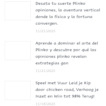
Desata tu suerte Plinko
opiniones, la aventura vertical
donde la física y la fortuna
convergen.
11/21/2025
Aprende a dominar el arte del
Plinko y descubre por qué las
opiniones plinko revelan
estrategias gan
11/21/2025
Speel met Vuur Leid je Kip
door chicken road, Verhoog je
Inzet en Win tot 98% Terug!
11/18/2025