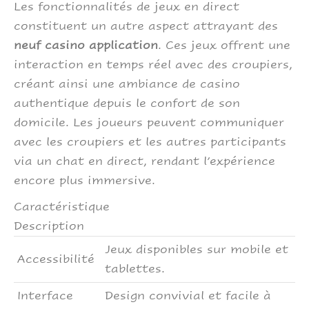
Les fonctionnalités de jeux en direct
constituent un autre aspect attrayant des
neuf casino application
. Ces jeux offrent une
interaction en temps réel avec des croupiers,
créant ainsi une ambiance de casino
authentique depuis le confort de son
domicile. Les joueurs peuvent communiquer
avec les croupiers et les autres participants
via un chat en direct, rendant l’expérience
encore plus immersive.
Caractéristique
Description
Jeux disponibles sur mobile et
Accessibilité
tablettes.
Interface
Design convivial et facile à