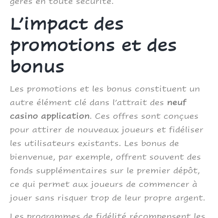
gérés en toute sécurité.
L’impact des
promotions et des
bonus
Les promotions et les bonus constituent un
autre élément clé dans l’attrait des
neuf
casino application
. Ces offres sont conçues
pour attirer de nouveaux joueurs et fidéliser
les utilisateurs existants. Les bonus de
bienvenue, par exemple, offrent souvent des
fonds supplémentaires sur le premier dépôt,
ce qui permet aux joueurs de commencer à
jouer sans risquer trop de leur propre argent.
Les programmes de fidélité récompensent les