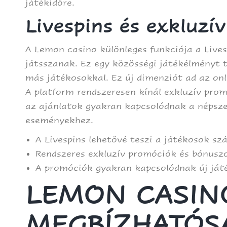
játékidőre.
Livespins és exkluzív
A Lemon casino különleges funkciója a Live
játsszanak. Ez egy közösségi játékélményt 
más játékosokkal. Ez új dimenziót ad az onl
A platform rendszeresen kínál exkluzív pro
az ajánlatok gyakran kapcsolódnak a népsze
eseményekhez.
A Livespins lehetővé teszi a játékosok s
Rendszeres exkluzív promóciók és bónuszo
A promóciók gyakran kapcsolódnak új já
LEMON CASINO
MEGBÍZHATÓS