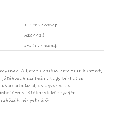
1-3 munkanap
Azonnali
3-5 munkanap
legyenek. A Lemon casino nem tesz kivételt,
 a játékosok számára, hogy bárhol és
zőben érhető el, és ugyanazt a
szönhetően a játékosok könnyedén
 eszközük kényelméről.