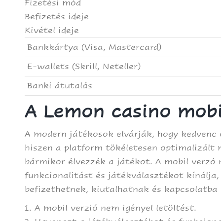
Fizetési mód
Befizetés ideje
Kivétel ideje
Bankkártya (Visa, Mastercard)
E-wallets (Skrill, Neteller)
Banki átutalás
A Lemon casino mob
A modern játékosok elvárják, hogy kedvenc o
hiszen a platform tökéletesen optimalizált 
bármikor élvezzék a játékot. A mobil verzó 
funkcionalitást és játékválasztékot kínálj
befizethetnek, kiutalhatnak és kapcsolatba 
A mobil verzió nem igényel letöltést.