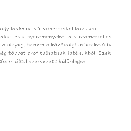
 hogy kedvenc streamereikkel közösen
makat és a nyereményeket a streamerrel és
a lényeg, hanem a közösségi interakció is.
ég többet profitálhatnak játékukból. Ezek
form által szervezett különleges
S