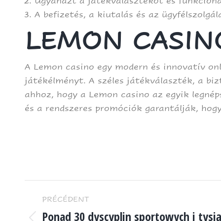
Ugyanazt a játékválasztékot és funkcional
A befizetés, a kiutalás és az ügyfélszolgál
LEMON CASINO
A Lemon casino egy modern és innovatív onli
játékélményt. A széles játékválaszték, a bi
ahhoz, hogy a Lemon casino az egyik legnép
és a rendszeres promóciók garantálják, hog
NAVIGATION
PRÉCÉDENT
Ponad 30 dyscyplin sportowych i tysi