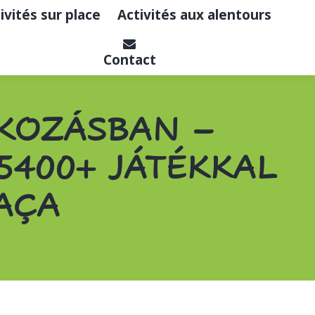
ivités sur place
Activités aux alentours
Contact
AKOZÁSBAN –
5400+ JÁTÉKKAL
AÇA