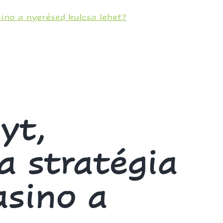
ino a nyerésed kulcsa lehet?
yt,
a stratégia
asino a