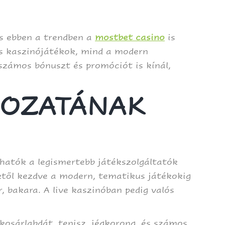
s ebben a trendben a
mostbet casino
is
kus kaszinójátékok, mind a modern
számos bónuszt és promóciót is kínál,
HOZATÁNAK
lhatók a legismertebb játékszolgáltatók
ektől kezdve a modern, tematikus játékokig
r, bakara. A live kaszinóban pedig valós
 kosárlabdát, tenisz, jégkorong, és számos