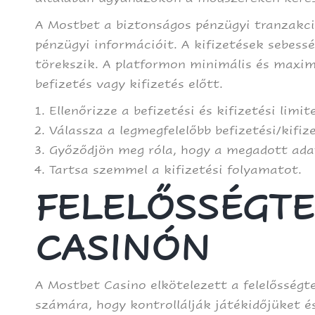
A Mostbet a biztonságos pénzügyi tranzakci
pénzügyi információit. A kifizetések sebess
törekszik. A platformon minimális és maximá
befizetés vagy kifizetés előtt.
Ellenőrizze a befizetési és kifizetési limit
Válassza a legmegfelelőbb befizetési/kifiz
Győződjön meg róla, hogy a megadott ada
Tartsa szemmel a kifizetési folyamatot.
FELELŐSSÉGTE
CASINÓN
A Mostbet Casino elkötelezett a felelősségt
számára, hogy kontrollálják játékidőjüket és