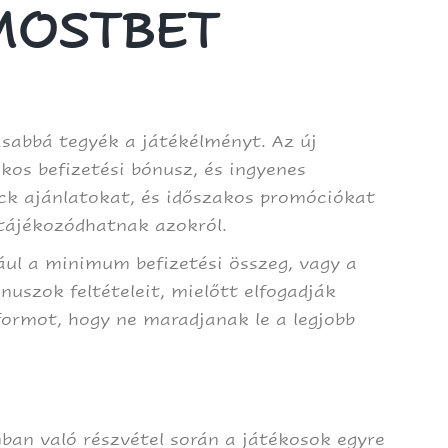
MOSTBET
sabbá tegyék a játékélményt. Az új
os befizetési bónusz, és ingyenes
ck ajánlatokat, és időszakos promóciókat
 tájékozódhatnak azokról.
ául a minimum befizetési összeg, vagy a
uszok feltételeit, mielőtt elfogadják
tformot, hogy ne maradjanak le a legjobb
ban való részvétel során a játékosok egyre