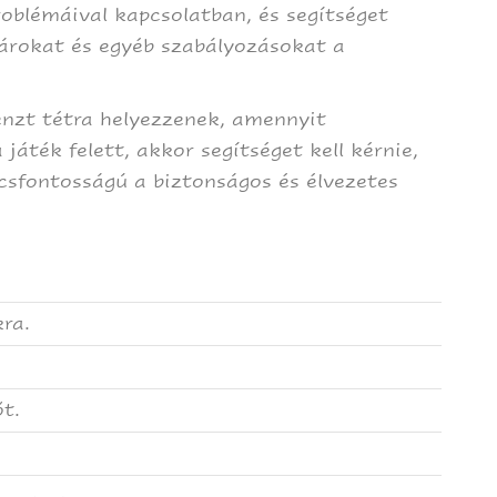
roblémáival kapcsolatban, és segítséget
tárokat és egyéb szabályozásokat a
énzt tétra helyezzenek, amennyit
áték felett, akkor segítséget kell kérnie,
lcsfontosságú a biztonságos és élvezetes
kra.
t.