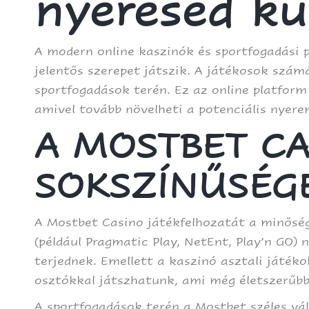
nyerésed ku
A modern online kaszinók és sportfogadási
jelentős szerepet játszik. A játékosok szám
sportfogadások terén. Ez az online platfor
amivel tovább növelheti a potenciális nyer
A MOSTBET C
SOKSZÍNŰSÉG
A Mostbet Casino játékfelhozatát a minőség
(például Pragmatic Play, NetEnt, Play’n GO)
terjednek. Emellett a kaszinó asztali játékok
osztókkal játszhatunk, ami még életszerűbb
A sportfogadások terén a Mostbet széles vál