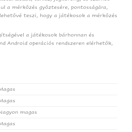
ul a mérkőzés győztesére, pontosságára,
 lehetővé teszi, hogy a játékosok a mérkőzés
gítségével a játékosok bárhonnan és
nd Android operációs rendszeren elérhetők,
Magas
Magas
Nagyon magas
Magas