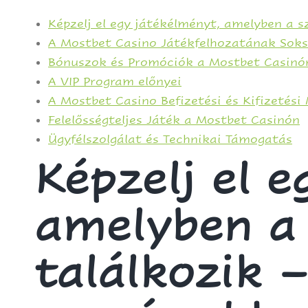
Képzelj el egy játékélményt, amelyben a s
A Mostbet Casino Játékfelhozatának Soks
Bónuszok és Promóciók a Mostbet Casinó
A VIP Program előnyei
A Mostbet Casino Befizetési és Kifizetési
Felelősségteljes Játék a Mostbet Casinón
Ügyfélszolgálat és Technikai Támogatás
Képzelj el 
amelyben a 
találkozik 