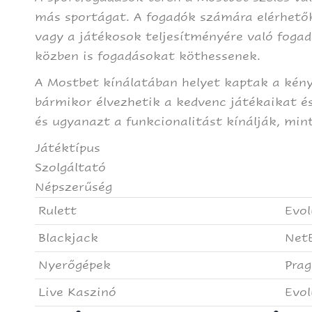
más sportágat. A fogadók számára elérhetők
vagy a játékosok teljesítményére való fogad
közben is fogadásokat köthessenek.
A Mostbet kínálatában helyet kaptak a kény
bármikor élvezhetik a kedvenc játékaikat é
és ugyanazt a funkcionalitást kínálják, min
Játéktípus
Szolgáltató
Népszerűség
Rulett
Evo
Blackjack
Net
Nyerőgépek
Prag
Live Kaszinó
Evo