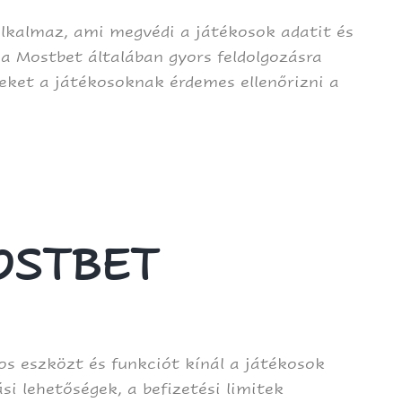
lkalmaz, ami megvédi a játékosok adatit és
 a Mostbet általában gyors feldolgozásra
yeket a játékosoknak érdemes ellenőrizni a
OSTBET
os eszközt és funkciót kínál a játékosok
si lehetőségek, a befizetési limitek