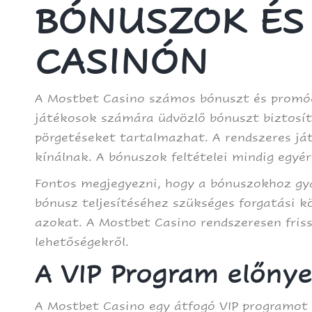
BÓNUSZOK ÉS
CASINÓN
A Mostbet Casino számos bónuszt és promóc
játékosok számára üdvözlő bónuszt biztosít
pörgetéseket tartalmazhat. A rendszeres j
kínálnak. A bónuszok feltételei mindig egyé
Fontos megjegyezni, hogy a bónuszokhoz gya
bónusz teljesítéséhez szükséges forgatási k
azokat. A Mostbet Casino rendszeresen frissí
lehetőségekről.
A VIP Program előnye
A Mostbet Casino egy átfogó VIP programot 