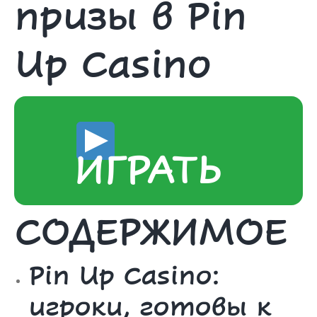
призы в Pin
Up Casino
ИГРАТЬ
СОДЕРЖИМОЕ
Pin Up Casino:
игроки, готовы к