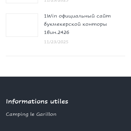
1Win официальный сайт
букмекерской конторы
1вин.2426
11/23/2025
Informations utiles
Camping le Garillon