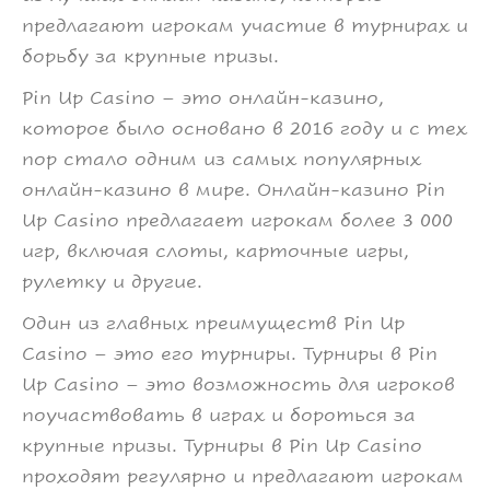
предлагают игрокам участие в турнирах и
борьбу за крупные призы.
Pin Up Casino – это онлайн-казино,
которое было основано в 2016 году и с тех
пор стало одним из самых популярных
онлайн-казино в мире. Онлайн-казино Pin
Up Casino предлагает игрокам более 3 000
игр, включая слоты, карточные игры,
рулетку и другие.
Один из главных преимуществ Pin Up
Casino – это его турниры. Турниры в Pin
Up Casino – это возможность для игроков
поучаствовать в играх и бороться за
крупные призы. Турниры в Pin Up Casino
проходят регулярно и предлагают игрокам