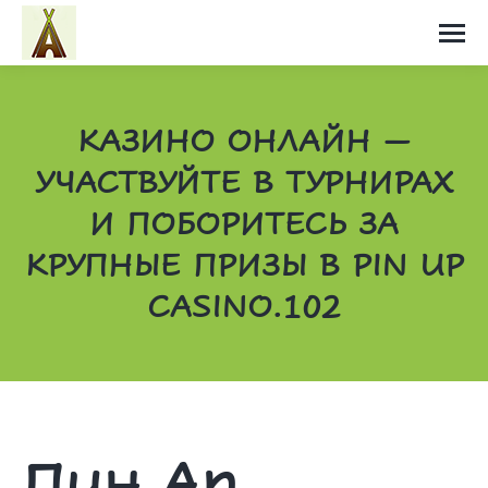
КАЗИНО ОНЛАЙН —
УЧАСТВУЙТЕ В ТУРНИРАХ
И ПОБОРИТЕСЬ ЗА
КРУПНЫЕ ПРИЗЫ В PIN UP
CASINO.102
Vous êtes ici :
Пин Ап