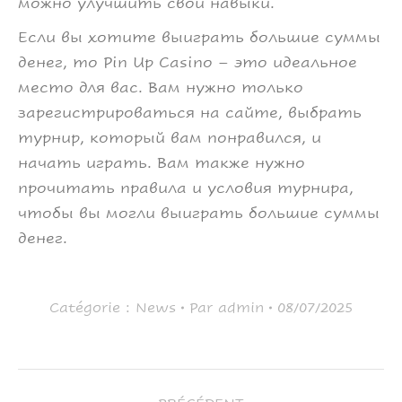
можно улучшить свои навыки.
Если вы хотите выиграть большие суммы
денег, то Pin Up Casino – это идеальное
место для вас. Вам нужно только
зарегистрироваться на сайте, выбрать
турнир, который вам понравился, и
начать играть. Вам также нужно
прочитать правила и условия турнира,
чтобы вы могли выиграть большие суммы
денег.
Catégorie :
News
Par
admin
08/07/2025
NAVIGATION