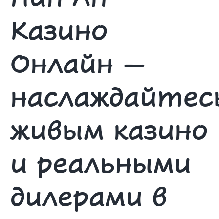
Казино
Онлайн —
наслаждайтес
живым казино
и реальными
дилерами в