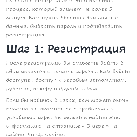
на сайте Pin Up Casino. Это простой
процесс, который займет не более 5
минут. Вам нужно ввести свои личные
данные, выбрать пароль и подтвердить
регистрацию.
Шаг 1: Регистрация
После регистрации вы сможете войти в
свой аккаунт и начать играть. Вам будет
доступен доступ к игровым автоматам,
рулетке, покеру и другим играм.
Если вы новичок в играх, вам может быть
полезно ознакомиться с правилами и
условиями игры. Вы можете найти это
информацию на странице « О игре » на
сайте Pin Up Casino.