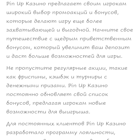
Pin Up Казино предлагает своим игрокам
широкий выбор промоакций и бонусов,
которые делают игру еще более
захватывающей и выгодной. Начните свое
путешествие с щедрым приветственным
бонусом, который увеличит ваш депозит
и даст больше возможностей для игры.
Не пропустите регулярные акции, такие
как фриспины, кэшбэк и турниры с
денежными призами. Pin Up Казино
постоянно обновляет свой список
бонусов, предлагая игрокам новые
возможности для выигрыша.
Для постоянных клиентов Pin Up Казино
разработало программу лояльности,