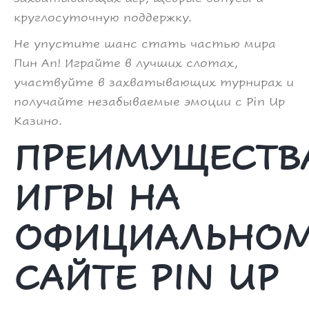
круглосуточную поддержку.
Не упустите шанс стать частью мира
Пин Ап! Играйте в лучших слотах,
участвуйте в захватывающих турнирах и
получайте незабываемые эмоции с Pin Up
Казино.
ПРЕИМУЩЕСТВ
ИГРЫ НА
ОФИЦИАЛЬНО
САЙТЕ PIN UP