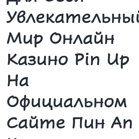
Увлекательны
Мир Онлайн
Казино Pin Up
На
Официальном
Сайте Пин Ап