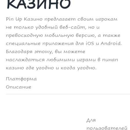
КАЗИНО
Pin Up Казино предлагает своим игрокам
не только удобный веб-сайт, но и
превосходную мобильную версию, а также
специальные приложения для iOS и Android.
Благодаря этому, вы можете
наслаждаться любимыми играми в пинап
казино где угодно и когда угодно.
Платформа
Описание
Для
пользователей