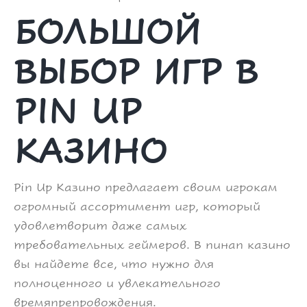
БОЛЬШОЙ
ВЫБОР ИГР В
PIN UP
КАЗИНО
Pin Up Казино предлагает своим игрокам
огромный ассортимент игр, который
удовлетворит даже самых
требовательных геймеров. В пинап казино
вы найдете все, что нужно для
полноценного и увлекательного
времяпрепровождения.