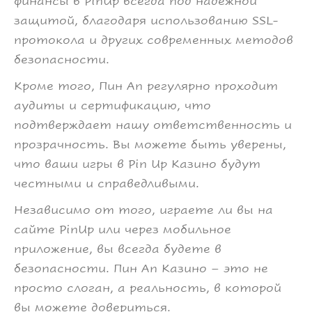
финансы в PinUp всегда под надежной
защитой, благодаря использованию SSL-
протокола и других современных методов
безопасности.
Кроме того, Пин Ап регулярно проходит
аудиты и сертификацию, что
подтверждает нашу ответственность и
прозрачность. Вы можете быть уверены,
что ваши игры в Pin Up Казино будут
честными и справедливыми.
Независимо от того, играете ли вы на
сайте PinUp или через мобильное
приложение, вы всегда будете в
безопасности. Пин Ап Казино – это не
просто слоган, а реальность, в которой
вы можете довериться.