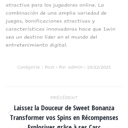
atractiva para los jugadores online. La
combinación de una amplia variedad de
juegos, bonificaciones atractivas y
características innovadoras hace que 1win
sea un destino líder en el mundo del
entretenimiento digital.
Catégorie :
Post
Par
admin
10/22/2025
NAVIGATION
PRÉCÉDENT
ARTICLE
Laissez la Douceur de Sweet Bonanza
Transformer vos Spins en Récompenses
Article
précédent
Explosives grâce à ses Casc