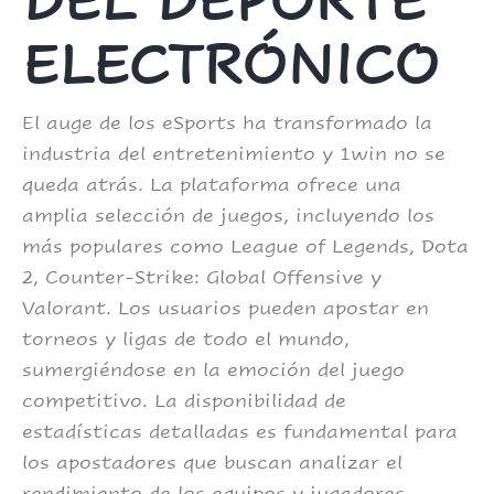
DEL DEPORTE
ELECTRÓNICO
El auge de los eSports ha transformado la
industria del entretenimiento y 1win no se
queda atrás. La plataforma ofrece una
amplia selección de juegos, incluyendo los
más populares como League of Legends, Dota
2, Counter-Strike: Global Offensive y
Valorant. Los usuarios pueden apostar en
torneos y ligas de todo el mundo,
sumergiéndose en la emoción del juego
competitivo. La disponibilidad de
estadísticas detalladas es fundamental para
los apostadores que buscan analizar el
rendimiento de los equipos y jugadores.