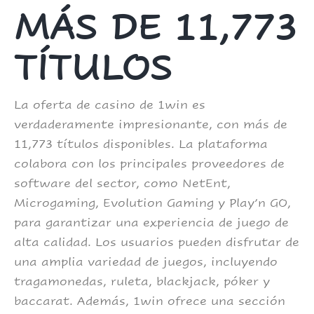
MÁS DE 11,773
TÍTULOS
La oferta de casino de 1win es
verdaderamente impresionante, con más de
11,773 títulos disponibles. La plataforma
colabora con los principales proveedores de
software del sector, como NetEnt,
Microgaming, Evolution Gaming y Play’n GO,
para garantizar una experiencia de juego de
alta calidad. Los usuarios pueden disfrutar de
una amplia variedad de juegos, incluyendo
tragamonedas, ruleta, blackjack, póker y
baccarat. Además, 1win ofrece una sección