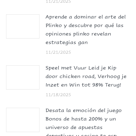
11/21/2025
Aprende a dominar el arte del
Plinko y descubre por qué las
opiniones plinko revelan
estrategias gan
11/21/2025
Speel met Vuur Leid je Kip
door chicken road, Verhoog je
Inzet en Win tot 98% Terug!
11/18/2025
Desata la emoción del juego
Bonos de hasta 200% y un
universo de apuestas
deportivas y casino te esp