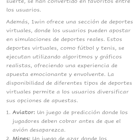
suerte, se han convertido en favoritos entre
los usuarios.
Además, 1win ofrece una sección de deportes
virtuales, donde los usuarios pueden apostar
en simulaciones de deportes reales. Estos
deportes virtuales, como fútbol y tenis, se
ejecutan utilizando algoritmos y gráficos
realistas, ofreciendo una experiencia de
apuesta emocionante y envolvente. La
disponibilidad de diferentes tipos de deportes
virtuales permite a los usuarios diversificar
sus opciones de apuestas.
Aviator:
Un juego de predicción donde los
jugadores deben cobrar antes de que el
avión desaparezca.
Mines:
Un juego de azar donde los