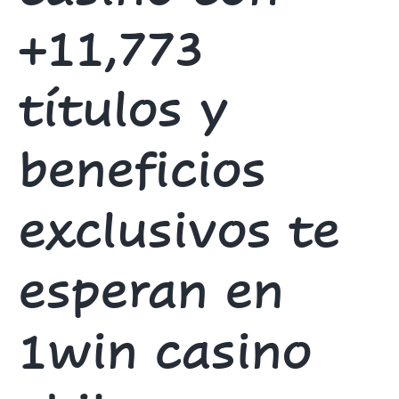
+11,773
títulos y
beneficios
exclusivos te
esperan en
1win casino