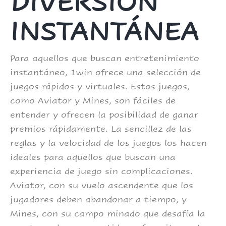
DIVERSIÓN
INSTANTÁNEA
Para aquellos que buscan entretenimiento
instantáneo, 1win ofrece una selección de
juegos rápidos y virtuales. Estos juegos,
como Aviator y Mines, son fáciles de
entender y ofrecen la posibilidad de ganar
premios rápidamente. La sencillez de las
reglas y la velocidad de los juegos los hacen
ideales para aquellos que buscan una
experiencia de juego sin complicaciones.
Aviator, con su vuelo ascendente que los
jugadores deben abandonar a tiempo, y
Mines, con su campo minado que desafía la