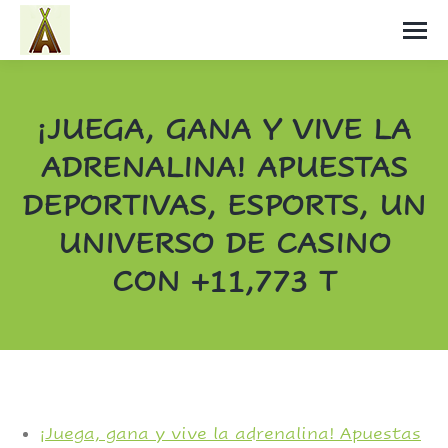
¡JUEGA, GANA Y VIVE LA
ADRENALINA! APUESTAS
DEPORTIVAS, ESPORTS, UN
UNIVERSO DE CASINO
CON +11,773 T
Vous êtes ici :
¡Juega, gana y vive la adrenalina! Apuestas