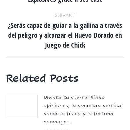
:
SUIVANT
¿Serás capaz de guiar a la gallina a través
del peligro y alcanzar el Huevo Dorado en
Article
suivant
Juego de Chick
:
Related Posts
Desata tu suerte Plinko
opiniones, la aventura vertical
donde la física y la fortuna
convergen.