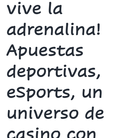
vive la
adrenalina!
Apuestas
deportivas,
eSports, un
universo de
casino con