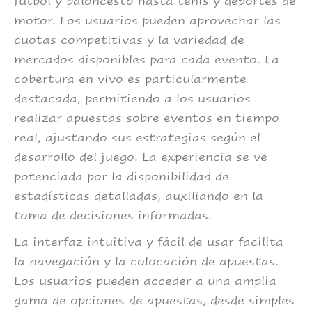
fútbol y baloncesto hasta tenis y deportes de
motor. Los usuarios pueden aprovechar las
cuotas competitivas y la variedad de
mercados disponibles para cada evento. La
cobertura en vivo es particularmente
destacada, permitiendo a los usuarios
realizar apuestas sobre eventos en tiempo
real, ajustando sus estrategias según el
desarrollo del juego. La experiencia se ve
potenciada por la disponibilidad de
estadísticas detalladas, auxiliando en la
toma de decisiones informadas.
La interfaz intuitiva y fácil de usar facilita
la navegación y la colocación de apuestas.
Los usuarios pueden acceder a una amplia
gama de opciones de apuestas, desde simples