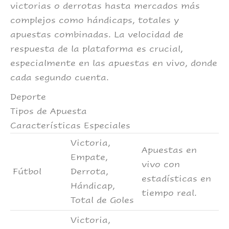
victorias o derrotas hasta mercados más
complejos como hándicaps, totales y
apuestas combinadas. La velocidad de
respuesta de la plataforma es crucial,
especialmente en las apuestas en vivo, donde
cada segundo cuenta.
Deporte
Tipos de Apuesta
Características Especiales
Victoria,
Apuestas en
Empate,
vivo con
Fútbol
Derrota,
estadísticas en
Hándicap,
tiempo real.
Total de Goles
Victoria,