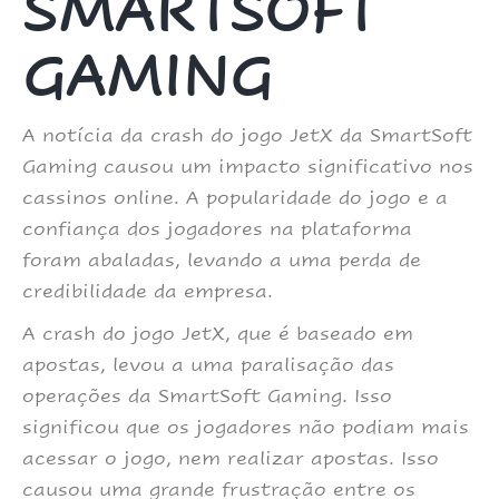
SMARTSOFT
GAMING
A notícia da crash do jogo JetX da SmartSoft
Gaming causou um impacto significativo nos
cassinos online. A popularidade do jogo e a
confiança dos jogadores na plataforma
foram abaladas, levando a uma perda de
credibilidade da empresa.
A crash do jogo JetX, que é baseado em
apostas, levou a uma paralisação das
operações da SmartSoft Gaming. Isso
significou que os jogadores não podiam mais
acessar o jogo, nem realizar apostas. Isso
causou uma grande frustração entre os