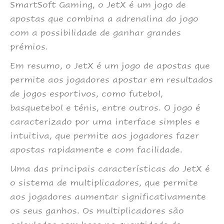
SmartSoft Gaming, o JetX é um jogo de
apostas que combina a adrenalina do jogo
com a possibilidade de ganhar grandes
prémios.
Em resumo, o JetX é um jogo de apostas que
permite aos jogadores apostar em resultados
de jogos esportivos, como futebol,
basquetebol e ténis, entre outros. O jogo é
caracterizado por uma interface simples e
intuitiva, que permite aos jogadores fazer
apostas rapidamente e com facilidade.
Uma das principais características do JetX é
o sistema de multiplicadores, que permite
aos jogadores aumentar significativamente
os seus ganhos. Os multiplicadores são