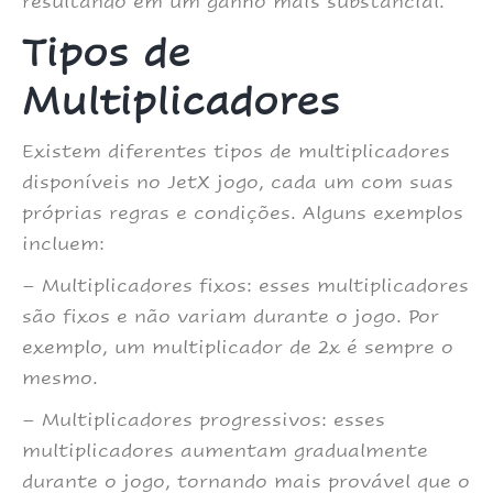
resultando em um ganho mais substancial.
Tipos de
Multiplicadores
Existem diferentes tipos de multiplicadores
disponíveis no JetX jogo, cada um com suas
próprias regras e condições. Alguns exemplos
incluem:
– Multiplicadores fixos: esses multiplicadores
são fixos e não variam durante o jogo. Por
exemplo, um multiplicador de 2x é sempre o
mesmo.
– Multiplicadores progressivos: esses
multiplicadores aumentam gradualmente
durante o jogo, tornando mais provável que o