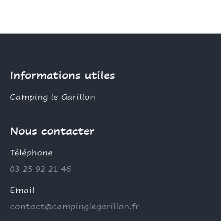
Informations utiles
Camping le Garillon
Nous contacter
Téléphone
03 25 92 21 46
Email
contact@campinglegarillon.fr