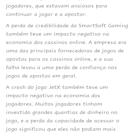
jogadores, que estavam ansiosos para
continuar a jogar e a apostar.
A perda de credibilidade da SmartSoft Gaming
também teve um impacto negativo na
economia dos cassinos online. A empresa era
uma das principais fornecedoras de jogos de
apostas para os cassinos online, e a sua
falha levou a uma perda de confiança nos
jogos de apostas em geral.
A crash do jogo JetX também teve um
impacto negativo na economia dos
jogadores. Muitos jogadores tinham
investido grandes quantias de dinheiro no
jogo, e a perda da capacidade de acessar o
jogo significou que eles não podiam mais