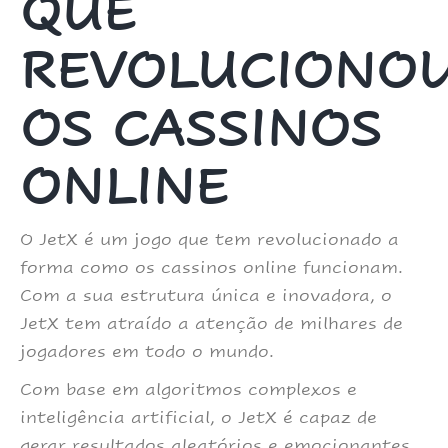
QUE
REVOLUCIONO
OS CASSINOS
ONLINE
O JetX é um jogo que tem revolucionado a
forma como os cassinos online funcionam.
Com a sua estrutura única e inovadora, o
JetX tem atraído a atenção de milhares de
jogadores em todo o mundo.
Com base em algoritmos complexos e
inteligência artificial, o JetX é capaz de
gerar resultados aleatórios e emocionantes.