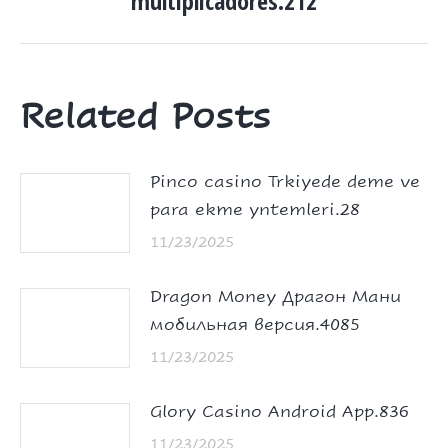
multiplicadores.212
:
Related Posts
Pinco casino Trkiyede deme ve
para ekme yntemleri.28
11/23/2025
Dragon Money Драгон Мани
мобильная версия.4085
11/23/2025
Glory Casino Android App.836
11/23/2025