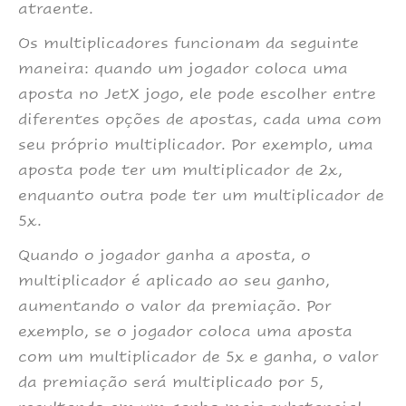
atraente.
Os multiplicadores funcionam da seguinte
maneira: quando um jogador coloca uma
aposta no JetX jogo, ele pode escolher entre
diferentes opções de apostas, cada uma com
seu próprio multiplicador. Por exemplo, uma
aposta pode ter um multiplicador de 2x,
enquanto outra pode ter um multiplicador de
5x.
Quando o jogador ganha a aposta, o
multiplicador é aplicado ao seu ganho,
aumentando o valor da premiação. Por
exemplo, se o jogador coloca uma aposta
com um multiplicador de 5x e ganha, o valor
da premiação será multiplicado por 5,