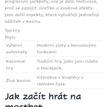
progresivní jackpoty, což je další motivace,
proč se zapojit. Grafika a zvukové efekty
jsou další aspekty, které vytvářejí jedinečný
zážitek v kasinu.
Typ hry
Popis
Výherní
Moderní sloty s bonusovými
automaty
funkcemi.
Kasinové
Tradiční hry, jako jsou ruleta
hry
a blackjack.
Interakce s krupiéry v
Živé kasino
reálném čase.
Jak začít hrát na