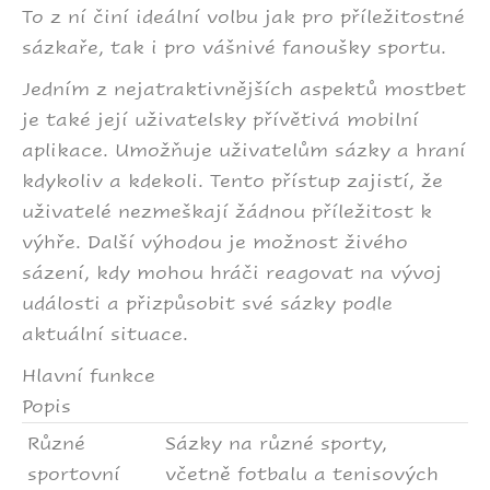
To z ní činí ideální volbu jak pro příležitostné
sázkaře, tak i pro vášnivé fanoušky sportu.
Jedním z nejatraktivnějších aspektů mostbet
je také její uživatelsky přívětivá mobilní
aplikace. Umožňuje uživatelům sázky a hraní
kdykoliv a kdekoli. Tento přístup zajistí, že
uživatelé nezmeškají žádnou příležitost k
výhře. Další výhodou je možnost živého
sázení, kdy mohou hráči reagovat na vývoj
události a přizpůsobit své sázky podle
aktuální situace.
Hlavní funkce
Popis
Různé
Sázky na různé sporty,
sportovní
včetně fotbalu a tenisových