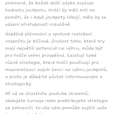
znamená, že každá další sázka zvyšuje
hodnotu jackpotu. Hráči by měli mít na
paměti, že i když jackpoty lákají, mělo by se
sázení přistupovat rozvážně.
Úspěšné plánování a správné rozložení
rozpočtu je klíčové. Znalost toho, které hry
mají největší potenciál na výhru, může být
pro hráče velmi prospěšná. Existují také
různé strategie, které hráči používají pro
maximalizaci svých šancí na výhru jackpotů,
a proto je důležité zůstat informovaným a
strategický.
Ať už se účastníte youtube streamů,
sledujete turnaje nebo praktikujete strategie
ze zahraničí, to vše vám pomůže zvýšit vaše