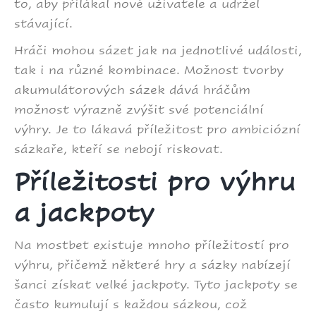
to, aby přilákal nové uživatele a udržel
stávající.
Hráči mohou sázet jak na jednotlivé události,
tak i na různé kombinace. Možnost tvorby
akumulátorových sázek dává hráčům
možnost výrazně zvýšit své potenciální
výhry. Je to lákavá příležitost pro ambiciózní
sázkaře, kteří se nebojí riskovat.
Příležitosti pro výhru
a jackpoty
Na mostbet existuje mnoho příležitostí pro
výhru, přičemž některé hry a sázky nabízejí
šanci získat velké jackpoty. Tyto jackpoty se
často kumulují s každou sázkou, což