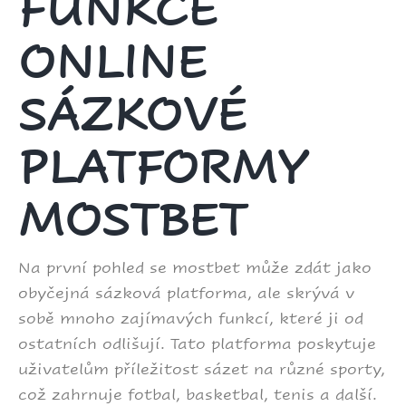
FUNKCE
ONLINE
SÁZKOVÉ
PLATFORMY
MOSTBET
Na první pohled se mostbet může zdát jako
obyčejná sázková platforma, ale skrývá v
sobě mnoho zajímavých funkcí, které ji od
ostatních odlišují. Tato platforma poskytuje
uživatelům příležitost sázet na různé sporty,
což zahrnuje fotbal, basketbal, tenis a další.