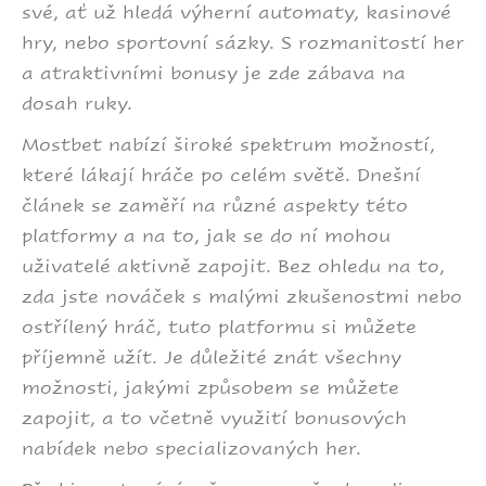
své, ať už hledá výherní automaty, kasinové
hry, nebo sportovní sázky. S rozmanitostí her
a atraktivními bonusy je zde zábava na
dosah ruky.
Mostbet nabízí široké spektrum možností,
které lákají hráče po celém světě. Dnešní
článek se zaměří na různé aspekty této
platformy a na to, jak se do ní mohou
uživatelé aktivně zapojit. Bez ohledu na to,
zda jste nováček s malými zkušenostmi nebo
ostřílený hráč, tuto platformu si můžete
příjemně užít. Je důležité znát všechny
možnosti, jakými způsobem se můžete
zapojit, a to včetně využití bonusových
nabídek nebo specializovaných her.