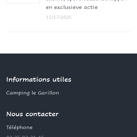
en exclusieve actie
11/17/2025
Informations utiles
Camping le Garillon
Nous contacter
Téléphone