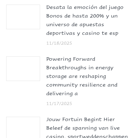
Desata la emoción del juego
Bonos de hasta 200% y un
universo de apuestas
deportivas y casino te esp
11/18/2025
Powering Forward
Breakthroughs in energy
storage are reshaping
community resilience and
delivering a
11/17/2025
Jouw Fortuin Begint Hier
Beleef de spanning van live
casino, sportweddenschappen