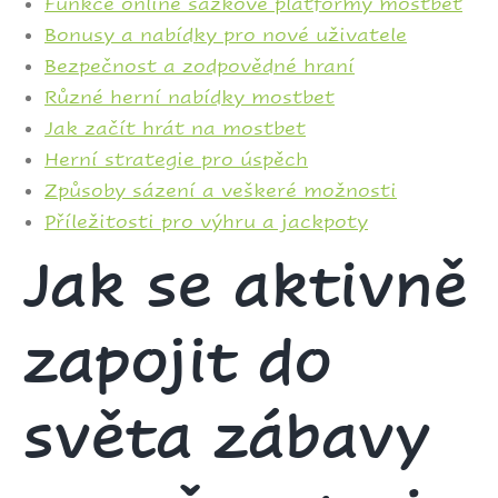
Funkce online sázkové platformy mostbet
Bonusy a nabídky pro nové uživatele
Bezpečnost a zodpovědné hraní
Různé herní nabídky mostbet
Jak začít hrát na mostbet
Herní strategie pro úspěch
Způsoby sázení a veškeré možnosti
Příležitosti pro výhru a jackpoty
Jak se aktivně
zapojit do
světa zábavy