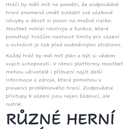
Hráči by měli mít na paměti, že zodpovědné
hraní znamená umět ovládat své sázkové
návyky a dávat si pozor na možné riziko.
Mostbet nabízí nástroje a funkce, které
pomáhají hráčům nastavit limity pro sázení
a ochránit je tak před nadměrnými ztrátami.
Každý hráč by měl mít plán a být si vědom
svých schopností. V rámci platformy mostbet
mohou uživatelé i příbuzní najít další
informace a zdroje, které pomohou v
prevenci problémového hraní. Zodpovědné
přístupy k sázení jsou nejen žádoucí, ale
nutné.
RŮZNÉ HERNÍ