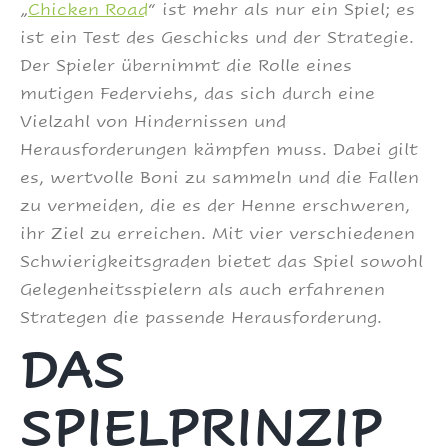
„
Chicken Road
“ ist mehr als nur ein Spiel; es
ist ein Test des Geschicks und der Strategie.
Der Spieler übernimmt die Rolle eines
mutigen Federviehs, das sich durch eine
Vielzahl von Hindernissen und
Herausforderungen kämpfen muss. Dabei gilt
es, wertvolle Boni zu sammeln und die Fallen
zu vermeiden, die es der Henne erschweren,
ihr Ziel zu erreichen. Mit vier verschiedenen
Schwierigkeitsgraden bietet das Spiel sowohl
Gelegenheitsspielern als auch erfahrenen
Strategen die passende Herausforderung.
DAS
SPIELPRINZIP