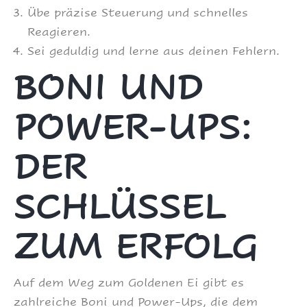
Übe präzise Steuerung und schnelles
Reagieren.
Sei geduldig und lerne aus deinen Fehlern.
BONI UND
POWER-UPS:
DER
SCHLÜSSEL
ZUM ERFOLG
Auf dem Weg zum Goldenen Ei gibt es
zahlreiche Boni und Power-Ups, die dem