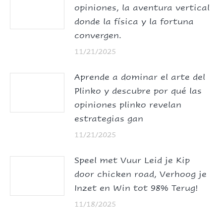
opiniones, la aventura vertical
donde la física y la fortuna
convergen.
11/21/2025
Aprende a dominar el arte del
Plinko y descubre por qué las
opiniones plinko revelan
estrategias gan
11/21/2025
Speel met Vuur Leid je Kip
door chicken road, Verhoog je
Inzet en Win tot 98% Terug!
11/18/2025