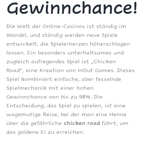
Gewinnchance!
Die Welt der Online-Casinos ist ständig im
Wandel, und ständig werden neue Spiele
entwickelt, die Spielerherzen höherschlagen
lassen. Ein besonders unterhaltsames und
zugleich aufregendes Spiel ist „Chicken
Road“, eine Kreation von InOut Games. Dieses
Spiel kombiniert einfache, aber fesselnde
Spielmechanik mit einer hohen
Gewinnchance von bis zu 98%. Die
Entscheidung, das Spiel zu spielen, ist eine
wagemutige Reise, bei der man eine Henne
über die gefährliche
chicken road
führt, um
das goldene Ei zu erreichen.