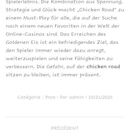
Spielerlebnis. Die Kombination aus Spannung,
Strategie und Glück macht „Chicken Road“ zu
einem Must-Play für alle, die auf der Suche
nach einem neuen Favoriten in der Welt der
Online-Casinos sind. Das Erreichen des
Goldenen Eis ist ein befriedigendes Ziel, das
den Spieler immer wieder dazu anregt,
weiterzuspielen und seine Fähigkeiten zu
verbessern. Die Gefahr, auf der
chicken road
sitzen zu bleiben, ist immer präsent.
Catégorie :
Post
Par
admin
10/21/2025
NAVIGATION
PRÉCÉDENT