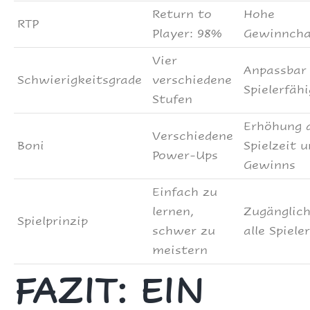
Return to
Hohe
RTP
Player: 98%
Gewinnch
Vier
Anpassbar
Schwierigkeitsgrade
verschiedene
Spielerfäh
Stufen
Erhöhung 
Verschiedene
Boni
Spielzeit 
Power-Ups
Gewinns
Einfach zu
lernen,
Zugänglich
Spielprinzip
schwer zu
alle Spieler
meistern
FAZIT: EIN