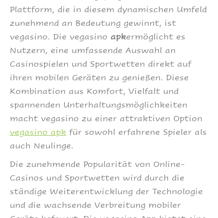
Plattform, die in diesem dynamischen Umfeld
zunehmend an Bedeutung gewinnt, ist
vegasino. Die vegasino
apk
ermöglicht es
Nutzern, eine umfassende Auswahl an
Casinospielen und Sportwetten direkt auf
ihren mobilen Geräten zu genießen. Diese
Kombination aus Komfort, Vielfalt und
spannenden Unterhaltungsmöglichkeiten
macht vegasino zu einer attraktiven Option
vegasino apk
für sowohl erfahrene Spieler als
auch Neulinge.
Die zunehmende Popularität von Online-
Casinos und Sportwetten wird durch die
ständige Weiterentwicklung der Technologie
und die wachsende Verbreitung mobiler