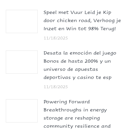
Speel met Vuur Leid je Kip
door chicken road, Verhoog je
Inzet en Win tot 98% Terug!
11/18/2025
Desata la emoción del juego
Bonos de hasta 200% y un
universo de apuestas
deportivas y casino te esp
11/18/2025
Powering Forward
Breakthroughs in energy
storage are reshaping
community resilience and