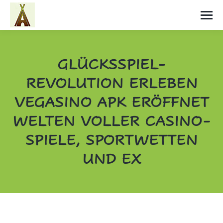
GLÜCKSSPIEL-
REVOLUTION ERLEBEN
VEGASINO APK ERÖFFNET
WELTEN VOLLER CASINO-
SPIELE, SPORTWETTEN
UND EX
Vous êtes ici :