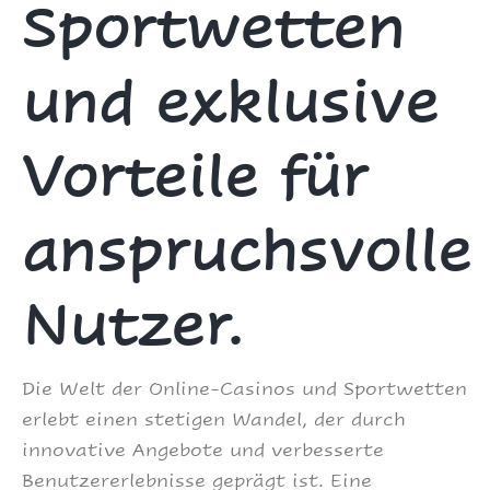
Sportwetten
und exklusive
Vorteile für
anspruchsvolle
Nutzer.
Die Welt der Online-Casinos und Sportwetten
erlebt einen stetigen Wandel, der durch
innovative Angebote und verbesserte
Benutzererlebnisse geprägt ist. Eine