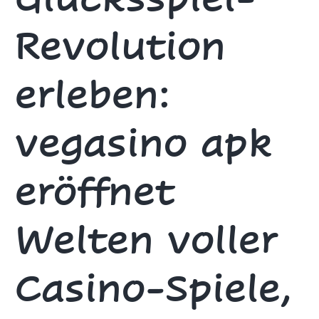
Revolution
erleben:
vegasino apk
eröffnet
Welten voller
Casino-Spiele,