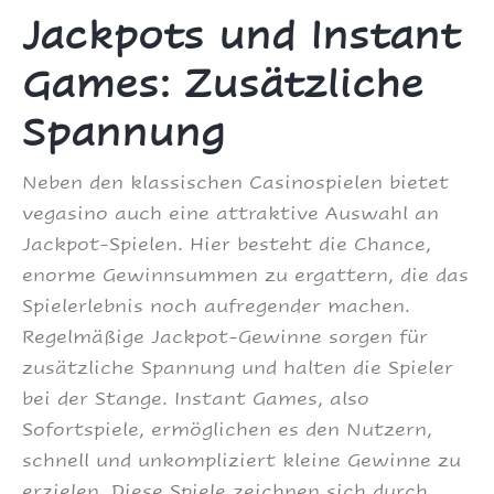
Jackpots und Instant
Games: Zusätzliche
Spannung
Neben den klassischen Casinospielen bietet
vegasino auch eine attraktive Auswahl an
Jackpot-Spielen. Hier besteht die Chance,
enorme Gewinnsummen zu ergattern, die das
Spielerlebnis noch aufregender machen.
Regelmäßige Jackpot-Gewinne sorgen für
zusätzliche Spannung und halten die Spieler
bei der Stange. Instant Games, also
Sofortspiele, ermöglichen es den Nutzern,
schnell und unkompliziert kleine Gewinne zu
erzielen. Diese Spiele zeichnen sich durch