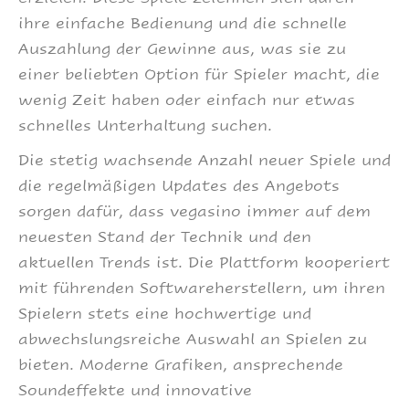
ihre einfache Bedienung und die schnelle
Auszahlung der Gewinne aus, was sie zu
einer beliebten Option für Spieler macht, die
wenig Zeit haben oder einfach nur etwas
schnelles Unterhaltung suchen.
Die stetig wachsende Anzahl neuer Spiele und
die regelmäßigen Updates des Angebots
sorgen dafür, dass vegasino immer auf dem
neuesten Stand der Technik und den
aktuellen Trends ist. Die Plattform kooperiert
mit führenden Softwareherstellern, um ihren
Spielern stets eine hochwertige und
abwechslungsreiche Auswahl an Spielen zu
bieten. Moderne Grafiken, ansprechende
Soundeffekte und innovative