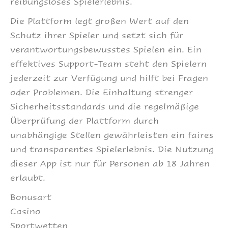
reibungsloses Spielerlebnis.
Die Plattform legt großen Wert auf den
Schutz ihrer Spieler und setzt sich für
verantwortungsbewusstes Spielen ein. Ein
effektives Support-Team steht den Spielern
jederzeit zur Verfügung und hilft bei Fragen
oder Problemen. Die Einhaltung strenger
Sicherheitsstandards und die regelmäßige
Überprüfung der Plattform durch
unabhängige Stellen gewährleisten ein faires
und transparentes Spielerlebnis. Die Nutzung
dieser App ist nur für Personen ab 18 Jahren
erlaubt.
Bonusart
Casino
Sportwetten