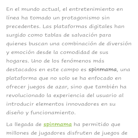
En el mundo actual, el entretenimiento en
línea ha tomado un protagonismo sin
precedentes. Las plataformas digitales han
surgido como tablas de salvación para
quienes buscan una combinación de diversión
y emoción desde la comodidad de sus
hogares. Uno de los fenómenos más
destacados en este campo es
spinmama
, una
plataforma que no solo se ha enfocado en
ofrecer juegos de azar, sino que también ha
revolucionado la experiencia del usuario al
introducir elementos innovadores en su
diseño y funcionamiento.
La llegada de
spinmama
ha permitido que
millones de jugadores disfruten de juegos de