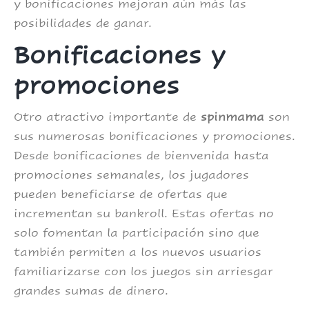
y bonificaciones mejoran aún más las
posibilidades de ganar.
Bonificaciones y
promociones
Otro atractivo importante de
spinmama
son
sus numerosas bonificaciones y promociones.
Desde bonificaciones de bienvenida hasta
promociones semanales, los jugadores
pueden beneficiarse de ofertas que
incrementan su bankroll. Estas ofertas no
solo fomentan la participación sino que
también permiten a los nuevos usuarios
familiarizarse con los juegos sin arriesgar
grandes sumas de dinero.