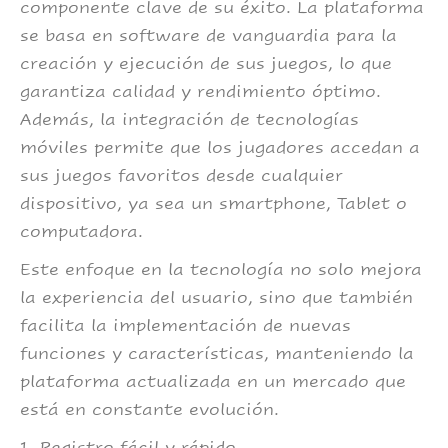
componente clave de su éxito. La plataforma
se basa en software de vanguardia para la
creación y ejecución de sus juegos, lo que
garantiza calidad y rendimiento óptimo.
Además, la integración de tecnologías
móviles permite que los jugadores accedan a
sus juegos favoritos desde cualquier
dispositivo, ya sea un smartphone, Tablet o
computadora.
Este enfoque en la tecnología no solo mejora
la experiencia del usuario, sino que también
facilita la implementación de nuevas
funciones y características, manteniendo la
plataforma actualizada en un mercado que
está en constante evolución.
Registro fácil y rápido.