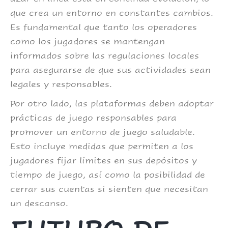
que crea un entorno en constantes cambios.
Es fundamental que tanto los operadores
como los jugadores se mantengan
informados sobre las regulaciones locales
para asegurarse de que sus actividades sean
legales y responsables.
Por otro lado, las plataformas deben adoptar
prácticas de juego responsables para
promover un entorno de juego saludable.
Esto incluye medidas que permiten a los
jugadores fijar límites en sus depósitos y
tiempo de juego, así como la posibilidad de
cerrar sus cuentas si sienten que necesitan
un descanso.