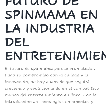
FUTURO DE
SPINMAMA EN
LA INDUSTRIA
DEL
ENTRETENIMIE
El futuro de
spinmama
parece prometedor.
Dado su compromiso con la calidad y la
innovación, no hay dudas de que seguirá
creciendo y evolucionando en el competitivo
mundo del entretenimiento en línea. Con la
introducción de tecnologías emergentes y