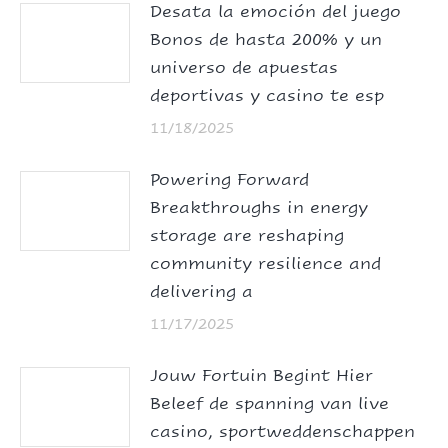
Desata la emoción del juego
Bonos de hasta 200% y un
universo de apuestas
deportivas y casino te esp
11/18/2025
Powering Forward
Breakthroughs in energy
storage are reshaping
community resilience and
delivering a
11/17/2025
Jouw Fortuin Begint Hier
Beleef de spanning van live
casino, sportweddenschappen