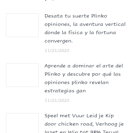
Desata tu suerte Plinko
opiniones, la aventura vertical
donde la física y la fortuna
convergen.
11/21/2025
Aprende a dominar el arte del
Plinko y descubre por qué las
opiniones plinko revelan
estrategias gan
11/21/2025
Speel met Vuur Leid je Kip
door chicken road, Verhoog je
Inzet en Win tot 98% Terug!