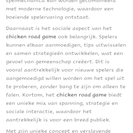
spelmechanica kan worden gecombineerd
met moderne technologie, waardoor een
boeiende spelervaring ontstaat.
Daarnaast is het sociale aspect van het
chicken road game
ook belangrijk. Spelers
kunnen elkaar aanmoedigen, tips uitwisselen
en samen strategieën ontwikkelen, wat een
gevoel van gemeenschap creëert. Dit is
vooral aantrekkelijk voor nieuwe spelers die
aangemoedigd willen worden om het spel uit
te proberen, zonder bang te zijn om alleen te
falen. Kortom, het
chicken road game
biedt
een unieke mix van spanning, strategie en
sociale interactie, waardoor het
aantrekkelijk is voor een breed publiek.
Met zijn unieke concept en verslavende