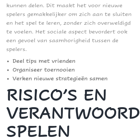
kunnen delen. Dit maakt het voor nieuwe
spelers gemakkelijker om zich aan te sluiten
en het spel te leren, zonder zich overweldigd
te voelen. Het sociale aspect bevordert ook
een gevoel van saamhorigheid tussen de
spelers.
Deel tips met vrienden
Organiseer toernooien
Verken nieuwe strategieën samen
RISICO’S EN
VERANTWOORD
SPELEN