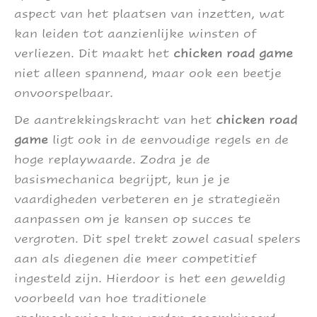
aspect van het plaatsen van inzetten, wat
kan leiden tot aanzienlijke winsten of
verliezen. Dit maakt het
chicken road game
niet alleen spannend, maar ook een beetje
onvoorspelbaar.
De aantrekkingskracht van het
chicken road
game
ligt ook in de eenvoudige regels en de
hoge replaywaarde. Zodra je de
basismechanica begrijpt, kun je je
vaardigheden verbeteren en je strategieën
aanpassen om je kansen op succes te
vergroten. Dit spel trekt zowel casual spelers
aan als diegenen die meer competitief
ingesteld zijn. Hierdoor is het een geweldig
voorbeeld van hoe traditionele