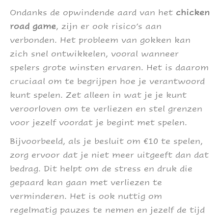
Ondanks de opwindende aard van het
chicken
road game
, zijn er ook risico’s aan
verbonden. Het probleem van gokken kan
zich snel ontwikkelen, vooral wanneer
spelers grote winsten ervaren. Het is daarom
cruciaal om te begrijpen hoe je verantwoord
kunt spelen. Zet alleen in wat je je kunt
veroorloven om te verliezen en stel grenzen
voor jezelf voordat je begint met spelen.
Bijvoorbeeld, als je besluit om €10 te spelen,
zorg ervoor dat je niet meer uitgeeft dan dat
bedrag. Dit helpt om de stress en druk die
gepaard kan gaan met verliezen te
verminderen. Het is ook nuttig om
regelmatig pauzes te nemen en jezelf de tijd