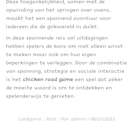
Deze toegankelijkheid, samen met de
opwinding van het springen over ovens,
maakt het een spannend avontuur voor
iedereen die de gokwereld in duikt.
In deze spannende reis vol uitdagingen
hebben spelers de kans om niet alleen winst
te maken maar ook om hun eigen
beperkingen te verleggen. Door de combinatie
van spanning, strategie en sociale interactie
is het
chicken road game
een spel dat zeker
de moeite waard is om te ontdekken en
spelenderwijs te genieten.
Catégorie :
Post
Par
admin
08/27/2025