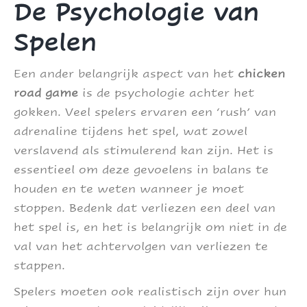
De Psychologie van
Spelen
Een ander belangrijk aspect van het
chicken
road game
is de psychologie achter het
gokken. Veel spelers ervaren een ‘rush’ van
adrenaline tijdens het spel, wat zowel
verslavend als stimulerend kan zijn. Het is
essentieel om deze gevoelens in balans te
houden en te weten wanneer je moet
stoppen. Bedenk dat verliezen een deel van
het spel is, en het is belangrijk om niet in de
val van het achtervolgen van verliezen te
stappen.
Spelers moeten ook realistisch zijn over hun