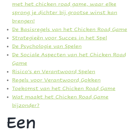
met het chicken road game, waar elke
sprong je dichter bij grootse winst kan
brengen!
De Basisregels van het Chicken Road Game
Strategieën voor Succes in het Spel
De Psychologie van Spelen
De Sociale Aspecten van het Chicken Road
Game
Risico’s en Verantwoord Spelen
Regels voor Verantwoord Gokken
Toekomst van het Chicken Road Game
Wat maakt het Chicken Road Game
bijzonder?
Een