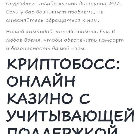
Cryptoboss онлайн казино доступна 24/7.
Если у вас возникнет проблема, не
стесняйтесь обращаться к нам.
Нашей командой готовы помочь вам в
любое время, чтобы обеспечить комфорт
и безопасность вашей игры.
КРИПТОБОСС:
ОНЛАЙН
КАЗИНО С
УЧИТЫВАЮЩЕЙ
ПОДДЕРЖКОЙ