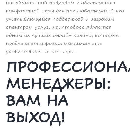
инновационной подходом к обеспечению
комфортной игры для пользователей. С его
учитывающейся поддержкой и широким
спектром услуг, Криптобосс является
одним из лучших онлайн казино, которые
предлагают игрокам максимальное
удовлетворение от игры.
ПРОФЕССИОНА
МЕНЕДЖЕРЫ:
ВАМ НА
ВЫХОД!