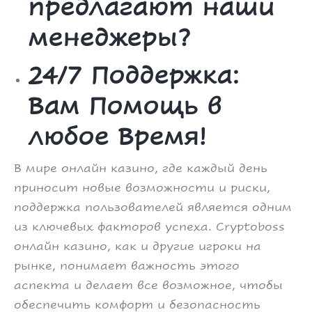
предлагают наши
менеджеры?
24/7 Поддержка:
Вам Помощь в
любое Время!
В мире онлайн казино, где каждый день
приносит новые возможности и риски,
поддержка пользователей является одним
из ключевых факторов успеха. Cryptoboss
онлайн казино, как и другие игроки на
рынке, понимает важность этого
аспекта и делает все возможное, чтобы
обеспечить комфорт и безопасность