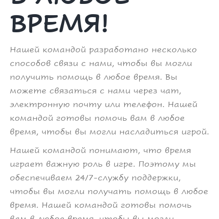
ВРЕМЯ!
Нашей командой разработано несколько
способов связи с нами, чтобы вы могли
получить помощь в любое время. Вы
можете связаться с нами через чат,
электронную почту или телефон. Нашей
командой готовы помочь вам в любое
время, чтобы вы могли насладиться игрой.
Нашей командой понимают, что время
играет важную роль в игре. Поэтому мы
обеспечиваем 24/7-службу поддержки,
чтобы вы могли получать помощь в любое
время. Нашей командой готовы помочь
вам в любое время, чтобы вы могли