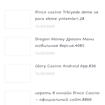
Pinco casino Trkiyede deme ve
para ekme yntemleri.28
11/23/2025
Dragon Money Драгон Мани
мобильная версия.4085
11/23/2025
Glory Casino Android App.836
11/23/2025
играть в онлайн Pinco Casino
– официальный сайт.8866