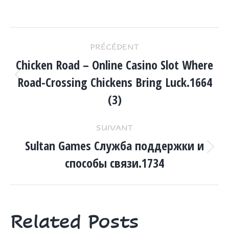
NAVIGATION
PRÉCÉDENT
ARTICLE
Chicken Road – Online Casino Slot Where
Road-Crossing Chickens Bring Luck.1664
Article
précédent
(3)
:
SUIVANT
Sultan Games Служба поддержки и
Article
способы связи.1734
suivant
:
Related Posts