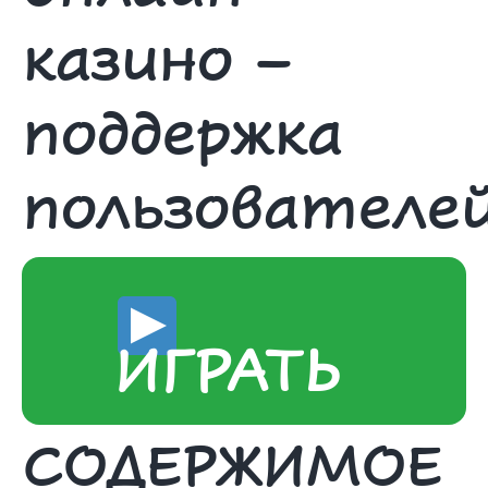
казино –
поддержка
пользователе
ИГРАТЬ
СОДЕРЖИМОЕ