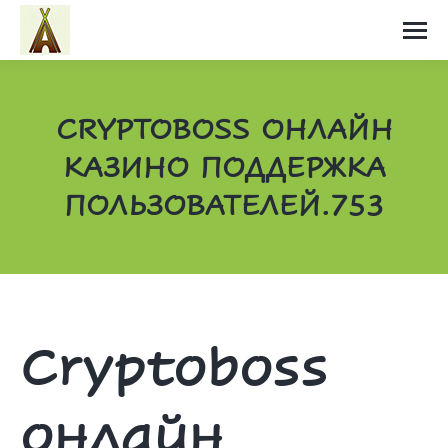
CRYPTOBOSS ОНЛАЙН
КАЗИНО ПОДДЕРЖКА
ПОЛЬЗОВАТЕЛЕЙ.753
Vous êtes ici :
Cryptoboss
онлайн