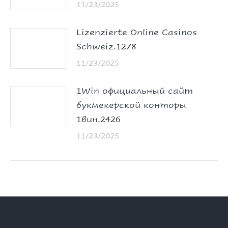
11/23/2025
Lizenzierte Online Casinos
Schweiz.1278
11/23/2025
1Win официальный сайт
букмекерской конторы
1вин.2426
11/23/2025