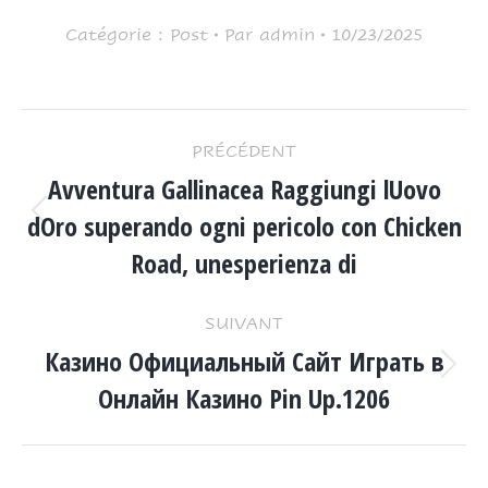
Catégorie :
Post
Par
admin
10/23/2025
NAVIGATION
PRÉCÉDENT
ARTICLE
Avventura Gallinacea Raggiungi lUovo
dOro superando ogni pericolo con Chicken
Article
précédent
Road, unesperienza di
:
SUIVANT
Казино Официальный Сайт Играть в
Article
Онлайн Казино Pin Up.1206
suivant
: