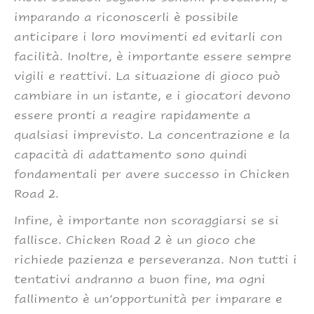
imparando a riconoscerli è possibile
anticipare i loro movimenti ed evitarli con
facilità. Inoltre, è importante essere sempre
vigili e reattivi. La situazione di gioco può
cambiare in un istante, e i giocatori devono
essere pronti a reagire rapidamente a
qualsiasi imprevisto. La concentrazione e la
capacità di adattamento sono quindi
fondamentali per avere successo in Chicken
Road 2.
Infine, è importante non scoraggiarsi se si
fallisce. Chicken Road 2 è un gioco che
richiede pazienza e perseveranza. Non tutti i
tentativi andranno a buon fine, ma ogni
fallimento è un’opportunità per imparare e