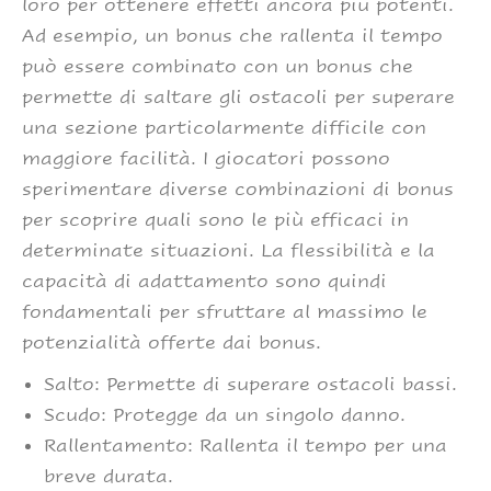
loro per ottenere effetti ancora più potenti.
Ad esempio, un bonus che rallenta il tempo
può essere combinato con un bonus che
permette di saltare gli ostacoli per superare
una sezione particolarmente difficile con
maggiore facilità. I giocatori possono
sperimentare diverse combinazioni di bonus
per scoprire quali sono le più efficaci in
determinate situazioni. La flessibilità e la
capacità di adattamento sono quindi
fondamentali per sfruttare al massimo le
potenzialità offerte dai bonus.
Salto: Permette di superare ostacoli bassi.
Scudo: Protegge da un singolo danno.
Rallentamento: Rallenta il tempo per una
breve durata.