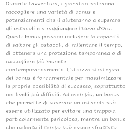
Durante l’avventura, i giocatori potranno
raccogliere una varietà di bonus e
potenziamenti che li aiuteranno a superare
gli ostacoli e a raggiungere l’Uovo d’Oro.
Questi bonus possono includere la capacità
di saltare gli ostacoli, di rallentare il tempo,
di ottenere una protezione temporanea o di
raccogliere più monete
contemporaneamente. L’utilizzo strategico
dei bonus è fondamentale per massimizzare
le proprie possibilità di successo, soprattutto
nei livelli più difficili. Ad esempio, un bonus
che permette di superare un ostacolo può
essere utilizzato per evitare una trappola
particolarmente pericolosa, mentre un bonus
che rallenta il tempo può essere sfruttato