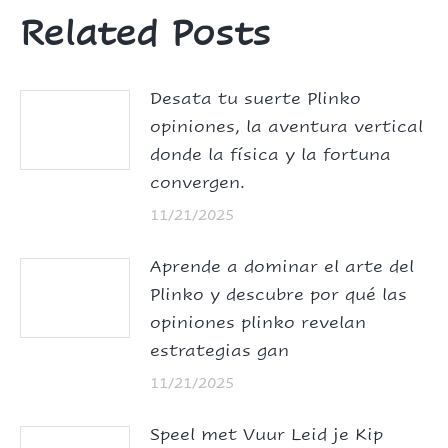
Related Posts
Desata tu suerte Plinko
opiniones, la aventura vertical
donde la física y la fortuna
convergen.
11/21/2025
Aprende a dominar el arte del
Plinko y descubre por qué las
opiniones plinko revelan
estrategias gan
11/21/2025
Speel met Vuur Leid je Kip