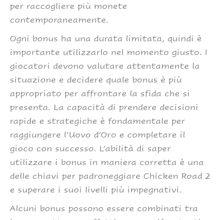
per raccogliere più monete
contemporaneamente.
Ogni bonus ha una durata limitata, quindi è
importante utilizzarlo nel momento giusto. I
giocatori devono valutare attentamente la
situazione e decidere quale bonus è più
appropriato per affrontare la sfida che si
presenta. La capacità di prendere decisioni
rapide e strategiche è fondamentale per
raggiungere l’Uovo d’Oro e completare il
gioco con successo. L’abilità di saper
utilizzare i bonus in maniera corretta è una
delle chiavi per padroneggiare Chicken Road 2
e superare i suoi livelli più impegnativi.
Alcuni bonus possono essere combinati tra