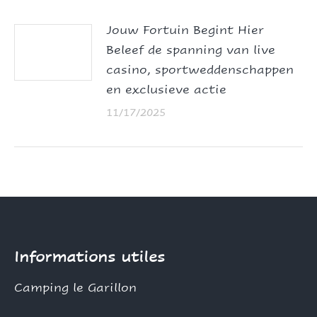
Jouw Fortuin Begint Hier
Beleef de spanning van live
casino, sportweddenschappen
en exclusieve actie
11/17/2025
Informations utiles
Camping le Garillon