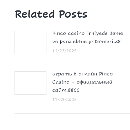
Related Posts
Pinco casino Trkiyede deme
ve para ekme yntemleri.28
11/23/2025
играть в онлайн Pinco
Casino – официальный
сайт.8866
11/23/2025