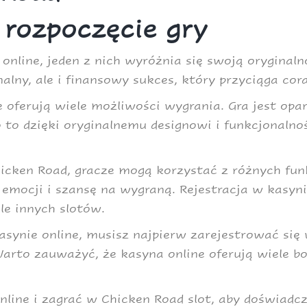
 rozpoczęcie gry
nline, jeden z nich wyróżnia się swoją oryginaln
alny, ale i finansowy sukces, który przyciąga cora
e oferują wiele możliwości wygrania. Gra jest op
 to dzięki oryginalnemu designowi i funkcjonalno
icken Road, gracze mogą korzystać z różnych funkcj
 emocji i szansę na wygraną. Rejestracja w kasyni
le innych slotów.
synie online, musisz najpierw zarejestrować się w 
 Warto zauważyć, że kasyna online oferują wiele 
line i zagrać w Chicken Road slot, aby doświadcz