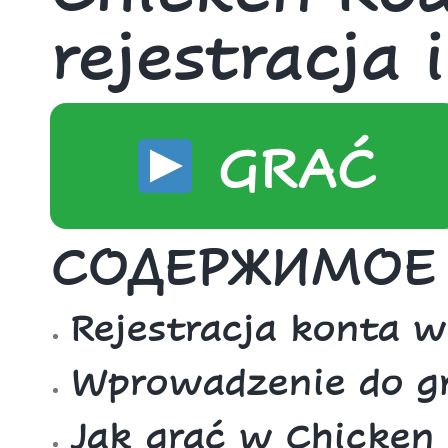
rejestracja 
GRAĆ
СОДЕРЖИМОЕ
Rejestracja konta w
Wprowadzenie do gr
Jak grać w Chicken