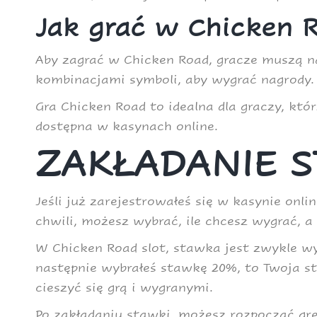
Jak grać w Chicken 
Aby zagrać w Chicken Road, gracze muszą n
kombinacjami symboli, aby wygrać nagrody.
Gra Chicken Road to idealna dla graczy, któr
dostępna w kasynach online.
ZAKŁADANIE S
Jeśli już zarejestrowałeś się w kasynie onli
chwili, możesz wybrać, ile chcesz wygrać, a 
W Chicken Road slot, stawka jest zwykle wy
następnie wybrałeś stawkę 20%, to Twoja st
cieszyć się grą i wygranymi.
Po zakładaniu stawki, możesz rozpocząć grę