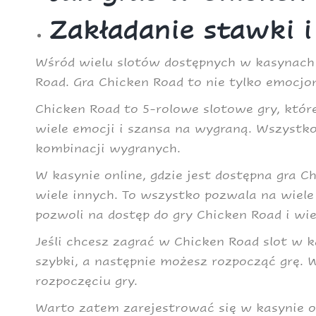
Zakładanie stawki i
Wśród wielu slotów dostępnych w kasynach o
Road. Gra Chicken Road to nie tylko emocjon
Chicken Road to 5-rolowe slotowe gry, któr
wiele emocji i szansa na wygraną. Wszystko
kombinacji wygranych.
W kasynie online, gdzie jest dostępna gra Ch
wiele innych. To wszystko pozwala na wiele
pozwoli na dostęp do gry Chicken Road i wie
Jeśli chcesz zagrać w Chicken Road slot w ka
szybki, a następnie możesz rozpocząć grę.
rozpoczęciu gry.
Warto zatem zarejestrować się w kasynie on