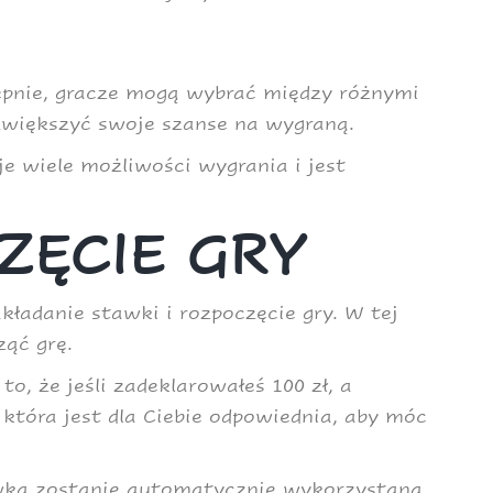
tępnie, gracze mogą wybrać między różnymi
zwiększyć swoje szanse na wygraną.
je wiele możliwości wygrania i jest
ZĘCIE GRY
akładanie stawki i rozpoczęcie gry. W tej
ząć grę.
, że jeśli zadeklarowałeś 100 zł, a
która jest dla Ciebie odpowiednia, aby móc
tawka zostanie automatycznie wykorzystana,