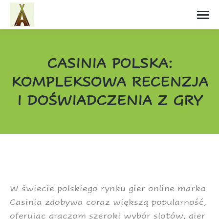
CASINIA POLSKA:
KOMPLEKSOWA RECENZJA
I DOŚWIADCZENIA Z GRY
Vous êtes ici :
W świecie polskiego rynku gier online marka
Casinia zdobywa coraz większą popularność,
oferując graczom szeroki wybór slotów, gier