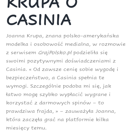
KRUPA O
CASINIA
Joanna Krupa, znana polsko-amerykańska
modelka i osobowość medialna, w rozmowie
z serwisem
GrajPolsko.pl
podzieliła się
swoimi pozytywnymi doświadczeniami z
Casinia. « Od zawsze cenię sobie wygodę i
bezpieczeństwo, a Casinia spełnia te
wymogi. Szczególnie podoba mi się, jak
łatwo mogę szybko wypłacić wygrane i
korzystać z darmowych spinów – to
prawdziwa frajda, » – zauważyła Joanna,
która zaczęła grać na platformie kilka
miesięcy temu.