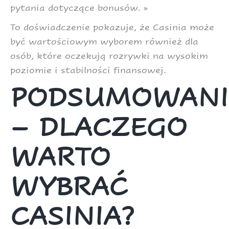
pytania dotyczące bonusów. »
To doświadczenie pokazuje, że Casinia może
być wartościowym wyborem również dla
osób, które oczekują rozrywki na wysokim
poziomie i stabilności finansowej.
PODSUMOWANI
– DLACZEGO
WARTO
WYBRAĆ
CASINIA?