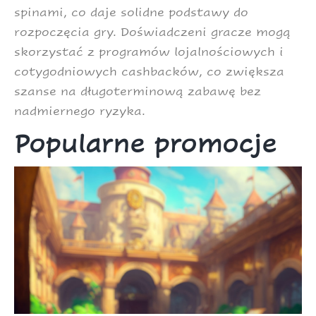
spinami, co daje solidne podstawy do
rozpoczęcia gry. Doświadczeni gracze mogą
skorzystać z programów lojalnościowych i
cotygodniowych cashbacków, co zwiększa
szanse na długoterminową zabawę bez
nadmiernego ryzyka.
Popularne promocje