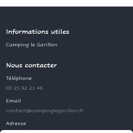
Informations utiles
Camping le Garillon
Nous contacter
Téléphone
03 25 92 21 46
Email
contact@campinglegarillon.fr
Adresse