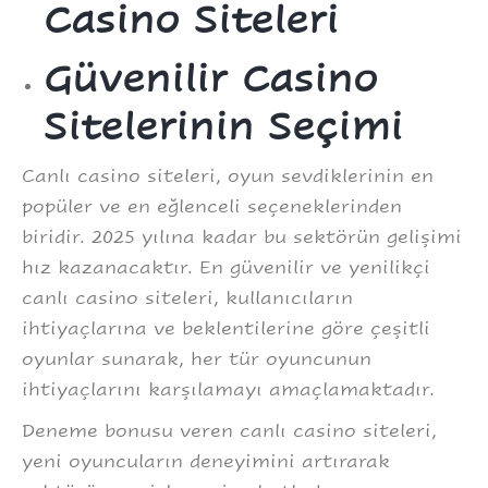
Casino Siteleri
Güvenilir Casino
Sitelerinin Seçimi
Canlı casino siteleri, oyun sevdiklerinin en
popüler ve en eğlenceli seçeneklerinden
biridir. 2025 yılına kadar bu sektörün gelişimi
hız kazanacaktır. En güvenilir ve yenilikçi
canlı casino siteleri, kullanıcıların
ihtiyaçlarına ve beklentilerine göre çeşitli
oyunlar sunarak, her tür oyuncunun
ihtiyaçlarını karşılamayı amaçlamaktadır.
Deneme bonusu veren canlı casino siteleri,
yeni oyuncuların deneyimini artırarak