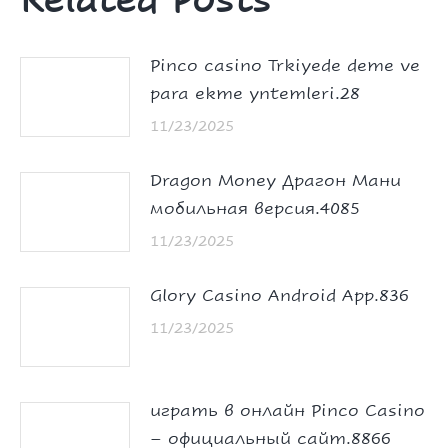
Related Posts
Pinco casino Trkiyede deme ve
para ekme yntemleri.28
11/23/2025
Dragon Money Драгон Мани
мобильная версия.4085
11/23/2025
Glory Casino Android App.836
11/23/2025
играть в онлайн Pinco Casino
– официальный сайт.8866