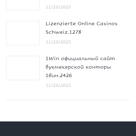
11/23/2025
Lizenzierte Online Casinos
Schweiz.1278
11/23/2025
1Win официальный сайт
букмекерской конторы
1вин.2426
11/23/2025