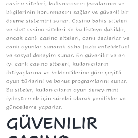
casino siteleri, kullanıcıların paralarının ve
bilgilerinin korunmasını sağlar ve güvenli bir
ödeme sistemini sunar. Casino bahis siteleri
ve slot casino siteleri de bu listeye dahildir,
ancak canlı casino siteleri, canlı dealerlar ve
canlı oyunlar sunarak daha fazla entelektüel
ve sosyal deneyim sunar. En güvenilir ve en
iyi canlı casino siteleri, kullanıcıların
ihtiyaçlarına ve beklentilerine göre çeşitli
oyun türlerini ve bonus programlarını sunar.
Bu siteler, kullanıcıların oyun deneyimini
iyileştirmek için sürekli olarak yenilikler ve
güncelleme yaparlar.
GÜVENILIR