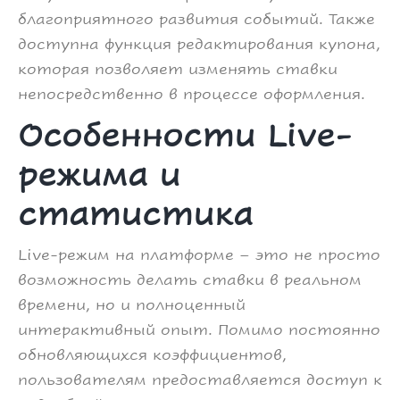
благоприятного развития событий. Также
доступна функция редактирования купона,
которая позволяет изменять ставки
непосредственно в процессе оформления.
Особенности Live-
режима и
статистика
Live-режим на платформе – это не просто
возможность делать ставки в реальном
времени, но и полноценный
интерактивный опыт. Помимо постоянно
обновляющихся коэффициентов,
пользователям предоставляется доступ к