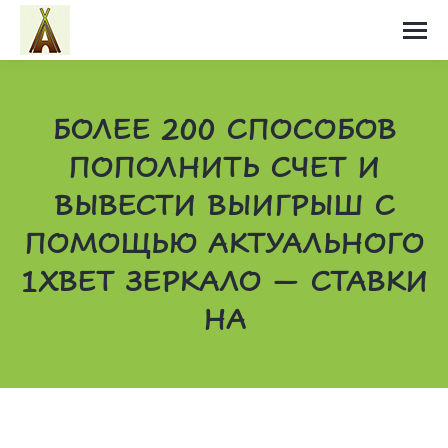
БОЛЕЕ 200 СПОСОБОВ
ПОПОЛНИТЬ СЧЕТ И
ВЫВЕСТИ ВЫИГРЫШ С
ПОМОЩЬЮ АКТУАЛЬНОГО
1XBET ЗЕРКАЛО — СТАВКИ
НА
Vous êtes ici :