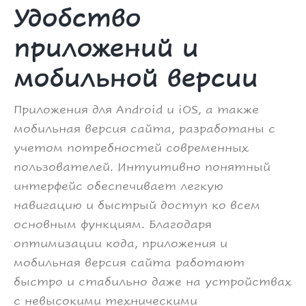
Удобство
приложений и
мобильной версии
Приложения для Android и iOS, а также
мобильная версия сайта, разработаны с
учетом потребностей современных
пользователей. Интуитивно понятный
интерфейс обеспечивает легкую
навигацию и быстрый доступ ко всем
основным функциям. Благодаря
оптимизации кода, приложения и
мобильная версия сайта работают
быстро и стабильно даже на устройствах
с невысокими техническими