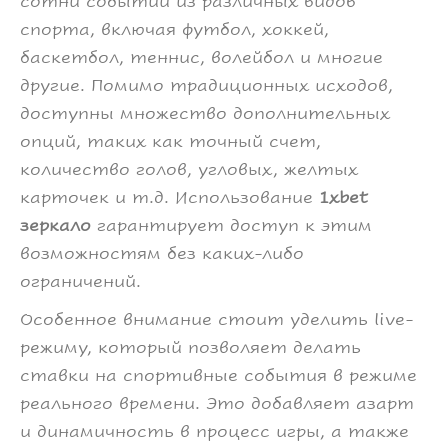
сотни событий из различных видов
спорта, включая футбол, хоккей,
баскетбол, теннис, волейбол и многие
другие. Помимо традиционных исходов,
доступны множество дополнительных
опций, таких как точный счет,
количество голов, угловых, желтых
карточек и т.д. Использование
1xbet
зеркало
гарантирует доступ к этим
возможностям без каких-либо
ограничений.
Особенное внимание стоит уделить live-
режиму, который позволяет делать
ставки на спортивные события в режиме
реального времени. Это добавляет азарт
и динамичность в процесс игры, а также