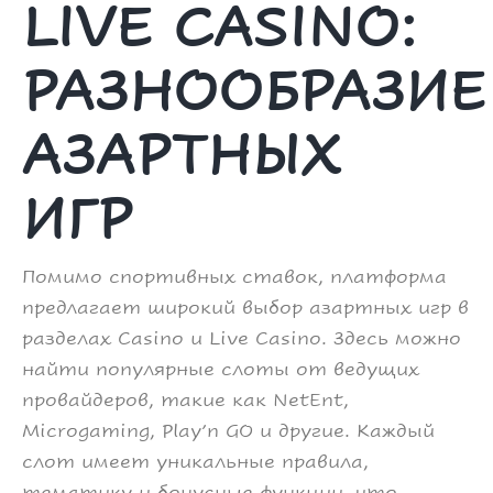
LIVE CASINO:
РАЗНООБРАЗИЕ
АЗАРТНЫХ
ИГР
Помимо спортивных ставок, платформа
предлагает широкий выбор азартных игр в
разделах Casino и Live Casino. Здесь можно
найти популярные слоты от ведущих
провайдеров, такие как NetEnt,
Microgaming, Play’n GO и другие. Каждый
слот имеет уникальные правила,
тематику и бонусные функции, что