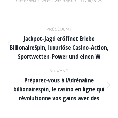
Catégorie :
Post
Par
admin
11/08/2025
NAVIGATION
PRÉCÉDENT
ARTICLE
Jackpot-Jagd eröffnet Erlebe
BillionaireSpin, luxuriöse Casino-Action,
Article
précédent
Sportwetten-Power und einen W
:
SUIVANT
Préparez-vous à lAdrénaline
billionairespin, le casino en ligne qui
Article
suivant
révolutionne vos gains avec des
: