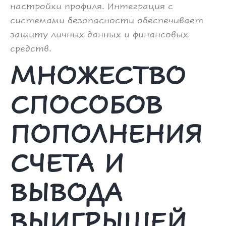
настройки профиля. Интеграция с
системами безопасности обеспечивает
защиту личных данных и финансовых
средств.
МНОЖЕСТВО
СПОСОБОВ
ПОПОЛНЕНИЯ
СЧЕТА И
ВЫВОДА
ВЫИГРЫШЕЙ