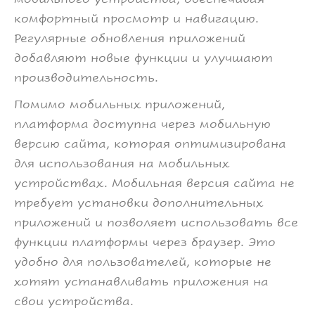
комфортный просмотр и навигацию.
Регулярные обновления приложений
добавляют новые функции и улучшают
производительность.
Помимо мобильных приложений,
платформа доступна через мобильную
версию сайта, которая оптимизирована
для использования на мобильных
устройствах. Мобильная версия сайта не
требует установки дополнительных
приложений и позволяет использовать все
функции платформы через браузер. Это
удобно для пользователей, которые не
хотят устанавливать приложения на
свои устройства.