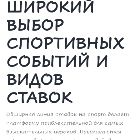
ШИРОКИЙ
ВЫБОР
СПОРТИВНЫХ
СОБЫТИЙ И
ВИДОВ
СТАВОК
Обширная линия ставок на спорт делает
платформу привлекательной для самых
взыскательных игроков. Предлагаются