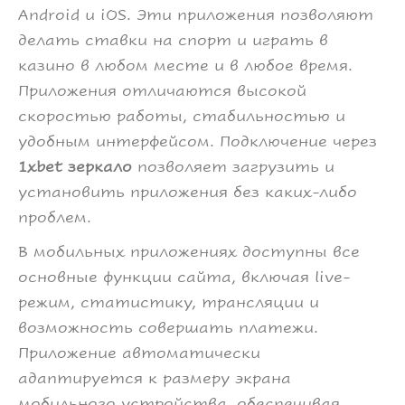
Android и iOS. Эти приложения позволяют
делать ставки на спорт и играть в
казино в любом месте и в любое время.
Приложения отличаются высокой
скоростью работы, стабильностью и
удобным интерфейсом. Подключение через
1xbet зеркало
позволяет загрузить и
установить приложения без каких-либо
проблем.
В мобильных приложениях доступны все
основные функции сайта, включая live-
режим, статистику, трансляции и
возможность совершать платежи.
Приложение автоматически
адаптируется к размеру экрана
мобильного устройства, обеспечивая