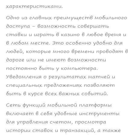
характеристиками.
Одно из главных преимуществ мобильного
доступа – возможность совершать
ставки и играть в казино в любое время и
в любом месте. Это особенно удобно для
людей, которые много времени проводят в
дороге или не имеют возможности
постоянно быть у компьютера.
Уведомления о результатах матчей и
специальных предложениях позволяют
быть в курсе всех важных событий.
Сеть функций мобильной платформы
включает в себя удобные инструменты
для управления счетом, просмотра
истории ставок и транзакций, а также