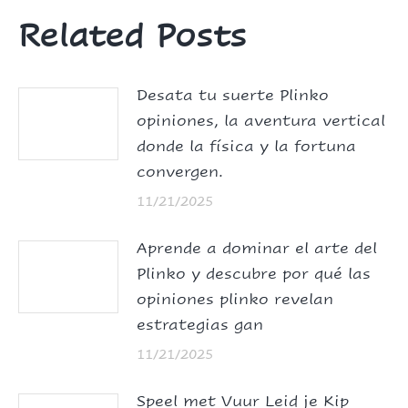
Related Posts
Desata tu suerte Plinko
opiniones, la aventura vertical
donde la física y la fortuna
convergen.
11/21/2025
Aprende a dominar el arte del
Plinko y descubre por qué las
opiniones plinko revelan
estrategias gan
11/21/2025
Speel met Vuur Leid je Kip