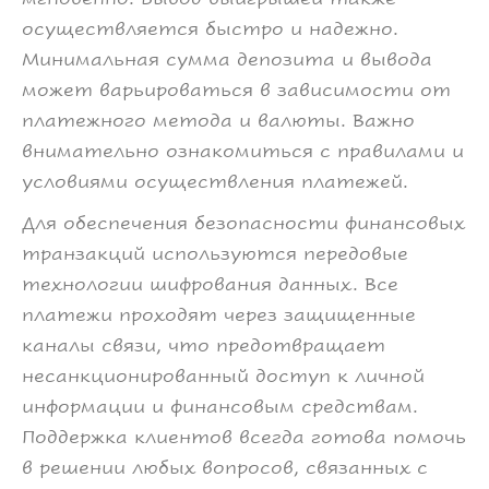
осуществляется быстро и надежно.
Минимальная сумма депозита и вывода
может варьироваться в зависимости от
платежного метода и валюты. Важно
внимательно ознакомиться с правилами и
условиями осуществления платежей.
Для обеспечения безопасности финансовых
транзакций используются передовые
технологии шифрования данных. Все
платежи проходят через защищенные
каналы связи, что предотвращает
несанкционированный доступ к личной
информации и финансовым средствам.
Поддержка клиентов всегда готова помочь
в решении любых вопросов, связанных с