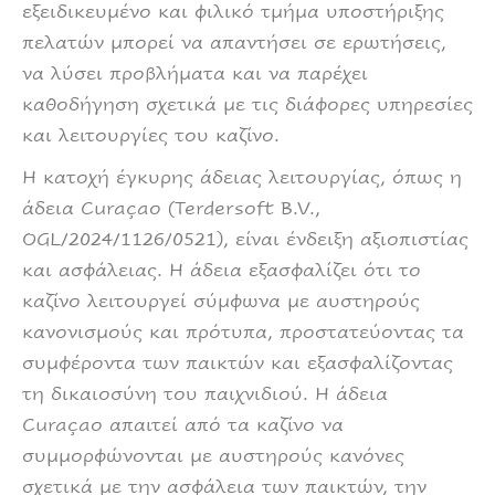
εξειδικευμένο και φιλικό τμήμα υποστήριξης
πελατών μπορεί να απαντήσει σε ερωτήσεις,
να λύσει προβλήματα και να παρέχει
καθοδήγηση σχετικά με τις διάφορες υπηρεσίες
και λειτουργίες του καζίνο.
Η κατοχή έγκυρης άδειας λειτουργίας, όπως η
άδεια Curaçao (Terdersoft B.V.,
OGL/2024/1126/0521), είναι ένδειξη αξιοπιστίας
και ασφάλειας. Η άδεια εξασφαλίζει ότι το
καζίνο λειτουργεί σύμφωνα με αυστηρούς
κανονισμούς και πρότυπα, προστατεύοντας τα
συμφέροντα των παικτών και εξασφαλίζοντας
τη δικαιοσύνη του παιχνιδιού. Η άδεια
Curaçao απαιτεί από τα καζίνο να
συμμορφώνονται με αυστηρούς κανόνες
σχετικά με την ασφάλεια των παικτών, την