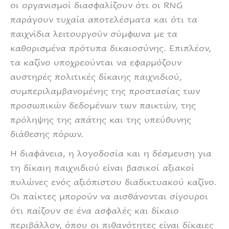
οι οργανισμοί διασφαλίζουν ότι οι RNG
παράγουν τυχαία αποτελέσματα και ότι τα
παιχνίδια λειτουργούν σύμφωνα με τα
καθορισμένα πρότυπα δικαιοσύνης. Επιπλέον,
τα καζίνο υποχρεούνται να εφαρμόζουν
αυστηρές πολιτικές δίκαιης παιχνιδιού,
συμπεριλαμβανομένης της προστασίας των
προσωπικών δεδομένων των παικτών, της
πρόληψης της απάτης και της υπεύθυνης
διάθεσης πόρων.
Η διαφάνεια, η λογοδοσία και η δέσμευση για
τη δίκαιη παιχνιδιού είναι βασικοί αξιακοί
πυλώνες ενός αξιόπιστου διαδικτυακού καζίνο.
Οι παίκτες μπορούν να αισθάνονται σίγουροι
ότι παίζουν σε ένα ασφαλές και δίκαιο
περιβάλλον, όπου οι πιθανότητες είναι δίκαιες