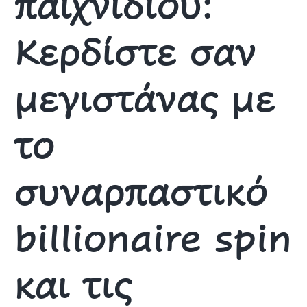
παιχνιδιού:
Κερδίστε σαν
μεγιστάνας με
το
συναρπαστικό
billionaire spin
και τις