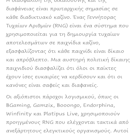
Η διασφάλιση της δικαιοσύνης και της
διαφάνειας είναι πρωταρχικής σημασίας σε
κάθε διαδικτυακό καζίνο. Ένας Γεννήτορας
Τυχαίων Αριθμών (RNG) είναι ένα σύστημα που
χρησιμοποιείται για τη δημιουργία τυχαίων
αποτελεσμάτων σε παιχνίδια καζίνο,
εξασφαλίζοντας ότι κάθε παιχνίδι είναι δίκαιο
και απρόβλεπτο. Μια αυστηρή πολιτική δίκαιης
παιχνιδιού διασφαλίζει ότι όλοι οι παίκτες
έχουν ίσες ευκαιρίες να κερδίσουν και ότι οι
κανόνες είναι σαφείς και διαφανείς.
Οι αξιόπιστοι πάροχοι λογισμικού, όπως οι
BGaming, Gamzix, Booongo, Endorphina,
Winfinity και Platipus Live, χρησιμοποιούν
προηγμένους RNG που ελέγχονται τακτικά από
ανεξάρτητους ελεγκτικούς οργανισμούς. Αυτοί