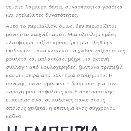
γεμάτο λαμπερά φώτα, συναρπαστικά γραφικά
και ατελείωτες δυνατότητες.
Αυτό το περιβάλλον, όμως, δεν περιορίζεται
μόνο στο παιχνίδι αυτό. Μια ολοκληρωμένη
πλατφόρμα καζίνο προσφέρει μια πληθώρα
επιλογών – από κλασικά παιχνίδια καζίνο όπως
ρουλέτα και μπλακτζάκ, μέχρι μια εκτενή
συλλογή από κουλοχέρηδες, ζωντανά τραπέζια
και μια σειρά από αθλητικά στοιχήματα. Η
συνεχής καινοτομία και η δέσμευση για την
παροχή μιας ασφαλούς και διασκεδαστικής
εμπειρίας είναι οι πυλώνες πάνω στους
οποίους χτίζεται η επιτυχία ενός σύγχρονου
καζίνο.