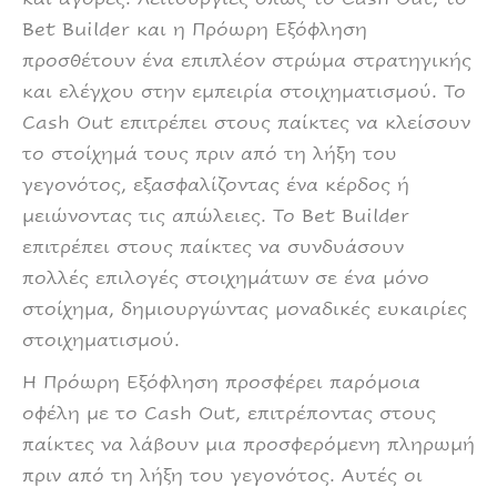
Bet Builder και η Πρόωρη Εξόφληση
προσθέτουν ένα επιπλέον στρώμα στρατηγικής
και ελέγχου στην εμπειρία στοιχηματισμού. Το
Cash Out επιτρέπει στους παίκτες να κλείσουν
το στοίχημά τους πριν από τη λήξη του
γεγονότος, εξασφαλίζοντας ένα κέρδος ή
μειώνοντας τις απώλειες. Το Bet Builder
επιτρέπει στους παίκτες να συνδυάσουν
πολλές επιλογές στοιχημάτων σε ένα μόνο
στοίχημα, δημιουργώντας μοναδικές ευκαιρίες
στοιχηματισμού.
Η Πρόωρη Εξόφληση προσφέρει παρόμοια
οφέλη με το Cash Out, επιτρέποντας στους
παίκτες να λάβουν μια προσφερόμενη πληρωμή
πριν από τη λήξη του γεγονότος. Αυτές οι