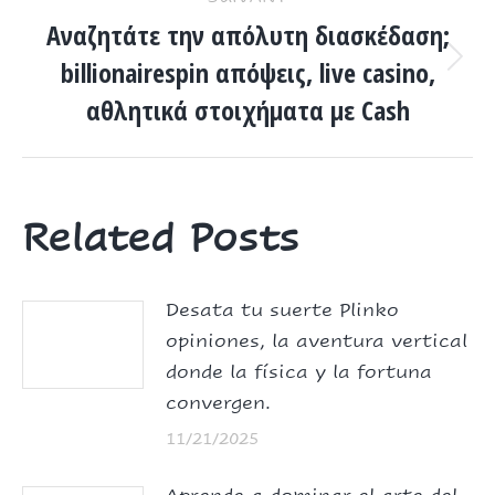
Αναζητάτε την απόλυτη διασκέδαση;
billionairespin απόψεις, live casino,
Article
suivant
αθλητικά στοιχήματα με Cash
:
Related Posts
Desata tu suerte Plinko
opiniones, la aventura vertical
donde la física y la fortuna
convergen.
11/21/2025