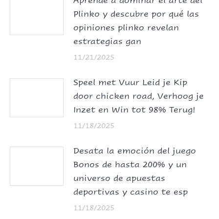
Aprende a dominar el arte del
Plinko y descubre por qué las
opiniones plinko revelan
estrategias gan
11/21/2025
Speel met Vuur Leid je Kip
door chicken road, Verhoog je
Inzet en Win tot 98% Terug!
11/18/2025
Desata la emoción del juego
Bonos de hasta 200% y un
universo de apuestas
deportivas y casino te esp
11/18/2025