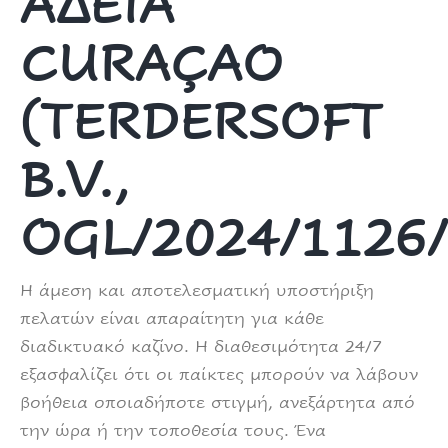
ΆΔΕΙΑ
CURAÇAO
(TERDERSOFT
B.V.,
OGL/2024/1126/
Η άμεση και αποτελεσματική υποστήριξη
πελατών είναι απαραίτητη για κάθε
διαδικτυακό καζίνο. Η διαθεσιμότητα 24/7
εξασφαλίζει ότι οι παίκτες μπορούν να λάβουν
βοήθεια οποιαδήποτε στιγμή, ανεξάρτητα από
την ώρα ή την τοποθεσία τους. Ένα