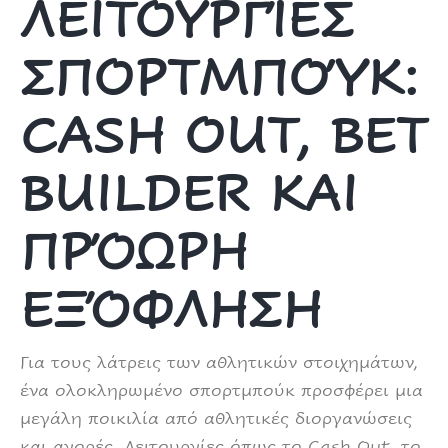
ΛΕΙΤΟΥΡΓΊΕΣ
ΣΠΟΡΤΜΠΟΎΚ:
CASH OUT, BET
BUILDER ΚΑΙ
ΠΡΌΩΡΗ
ΕΞΌΦΛΗΣΗ
Για τους λάτρεις των αθλητικών στοιχημάτων,
ένα ολοκληρωμένο σπορτμπούκ προσφέρει μια
μεγάλη ποικιλία από αθλητικές διοργανώσεις
και αγορές. Λειτουργίες όπως το Cash Out, το