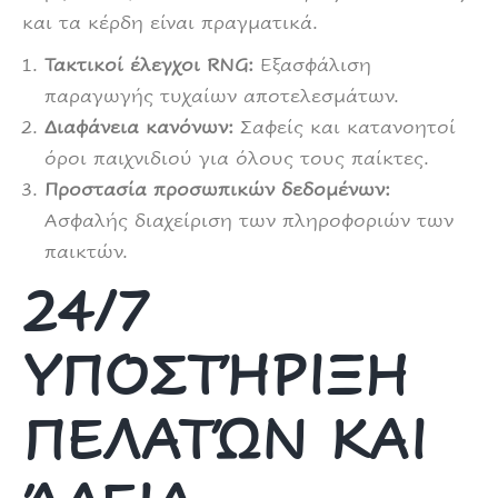
και τα κέρδη είναι πραγματικά.
Τακτικοί έλεγχοι RNG:
Εξασφάλιση
παραγωγής τυχαίων αποτελεσμάτων.
Διαφάνεια κανόνων:
Σαφείς και κατανοητοί
όροι παιχνιδιού για όλους τους παίκτες.
Προστασία προσωπικών δεδομένων:
Ασφαλής διαχείριση των πληροφοριών των
παικτών.
24/7
ΥΠΟΣΤΉΡΙΞΗ
ΠΕΛΑΤΏΝ ΚΑΙ