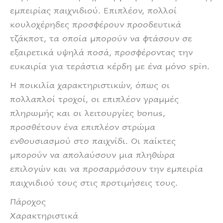
εμπειρίας παιχνιδιού. Επιπλέον, πολλοί
κουλοχέρηδες προσφέρουν προοδευτικά
τζάκποτ, τα οποία μπορούν να φτάσουν σε
εξαιρετικά υψηλά ποσά, προσφέροντας την
ευκαιρία για τεράστια κέρδη με ένα μόνο spin.
Η ποικιλία χαρακτηριστικών, όπως οι
πολλαπλοί τροχοί, οι επιπλέον γραμμές
πληρωμής και οι λειτουργίες bonus,
προσθέτουν ένα επιπλέον στρώμα
ενθουσιασμού στο παιχνίδι. Οι παίκτες
μπορούν να απολαύσουν μια πληθώρα
επιλογών και να προσαρμόσουν την εμπειρία
παιχνιδιού τους στις προτιμήσεις τους.
Πάροχος
Χαρακτηριστικά