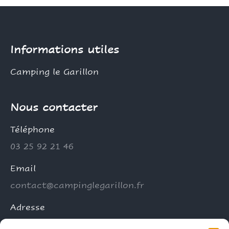
Informations utiles
Camping le Garillon
Nous contacter
Téléphone
03 25 92 21 46
Email
contact@campinglegarillon.fr
Adresse
10 Rue des Anciens Combattants, 10500