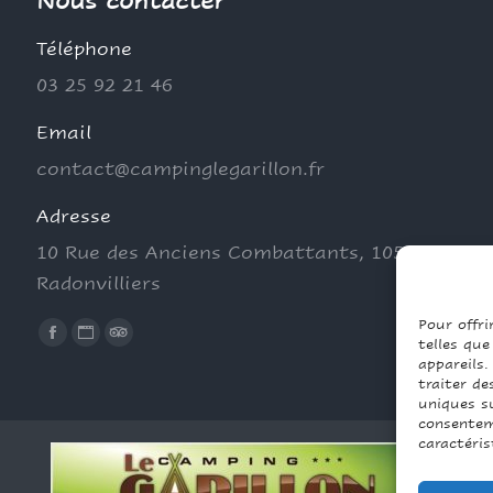
Nous contacter
Téléphone
03 25 92 21 46
Email
contact@campinglegarillon.fr
Adresse
10 Rue des Anciens Combattants, 10500
Radonvilliers
Pour offri
Trouvez nous sur :
Facebook
Site
TripAdvisor
telles qu
appareils.
page
Web
page
traiter d
opens
page
opens
uniques su
consentem
in
opens
in
caractéris
new
in
new
window
new
window