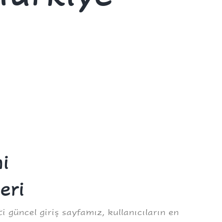
i
eri
i güncel giriş sayfamız, kullanıcıların en