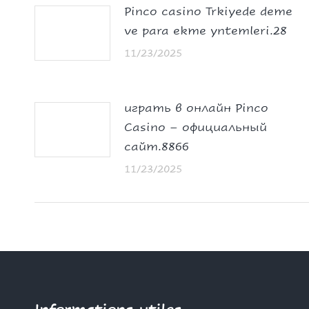
Pinco casino Trkiyede deme
ve para ekme yntemleri.28
11/23/2025
играть в онлайн Pinco
Casino – официальный
сайт.8866
11/23/2025