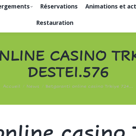
ergements
Réservations
Animations et act
Restauration
NLINE CASINO TRK
DESTEI.576
Vous êtes ici :
Accueil
News
Betgaranti online casino Trkiye 724…
online casino 