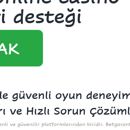
i desteği
AK
ile güvenli oyun deneyim
rı ve Hızlı Sorun Çözüml
li ve güvenilir platformlarından biridir. Betgarant