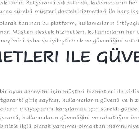
k tanır. Betgaranti adı altında, kullanıcıların her
a sürekli müşteri destek hizmetleri ile karşılaşa
arak tanınan bu platform, kullanıcıların ihtiyaçla
unar. Müşteri destek hizmetleri, kullanıcıların her
 deneyimini daha da iyileştirmek ve güvenliğini artı
ETLERI ILE GÜV
bir oyun deneyimi için müşteri hizmetleri ile birli
tgaranti giriş sayfası, kullanıcıların güvenli ve hı
nıcıların ihtiyaçlarını karşılamak için sürekli günc
aranti, kullanıcıların güvenliğini ve rahatlığını ön
binizle ilgili olarak yardımcı olmaktan memnuniyet