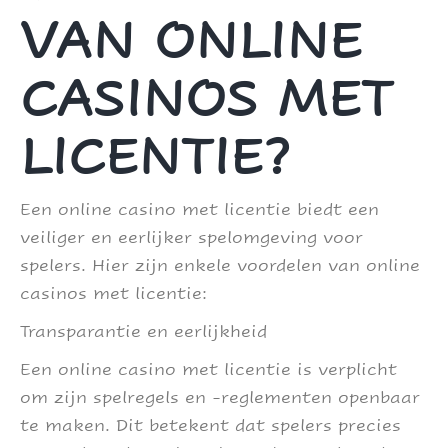
VAN ONLINE
CASINOS MET
LICENTIE?
Een online casino met licentie biedt een
veiliger en eerlijker spelomgeving voor
spelers. Hier zijn enkele voordelen van online
casinos met licentie:
Transparantie en eerlijkheid
Een online casino met licentie is verplicht
om zijn spelregels en -reglementen openbaar
te maken. Dit betekent dat spelers precies