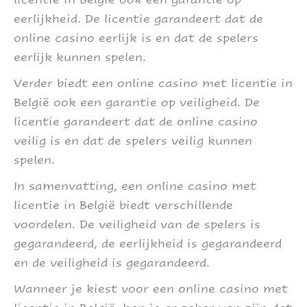
eerlijkheid. De licentie garandeert dat de
online casino eerlijk is en dat de spelers
eerlijk kunnen spelen.
Verder biedt een online casino met licentie in
België ook een garantie op veiligheid. De
licentie garandeert dat de online casino
veilig is en dat de spelers veilig kunnen
spelen.
In samenvatting, een online casino met
licentie in België biedt verschillende
voordelen. De veiligheid van de spelers is
gegarandeerd, de eerlijkheid is gegarandeerd
en de veiligheid is gegarandeerd.
Wanneer je kiest voor een online casino met