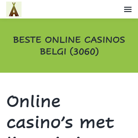
BESTE ONLINE CASINOS
BELGI (3060)
Vous êtes ici :
Online
casino’s met