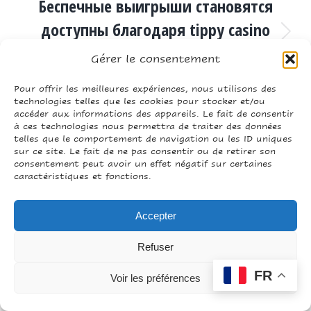
Беспечные выигрыши становятся
доступны благодаря tippy casino
Article
зеркало, открывающему новые
suivant
Gérer le consentement
горизонты
:
Pour offrir les meilleures expériences, nous utilisons des
technologies telles que les cookies pour stocker et/ou
accéder aux informations des appareils. Le fait de consentir
à ces technologies nous permettra de traiter des données
telles que le comportement de navigation ou les ID uniques
Related Posts
sur ce site. Le fait de ne pas consentir ou de retirer son
consentement peut avoir un effet négatif sur certaines
caractéristiques et fonctions.
Pinco casino Trkiyede deme ve
Accepter
para ekme yntemleri.28
11/23/2025
Refuser
FR
Voir les préférences
Dragon Money Драгон Мани
мобильная версия.4085