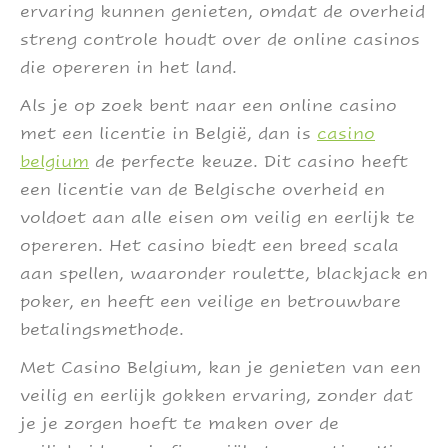
ervaring kunnen genieten, omdat de overheid
streng controle houdt over de online casinos
die opereren in het land.
Als je op zoek bent naar een online casino
met een licentie in België, dan is
casino
belgium
de perfecte keuze. Dit casino heeft
een licentie van de Belgische overheid en
voldoet aan alle eisen om veilig en eerlijk te
opereren. Het casino biedt een breed scala
aan spellen, waaronder roulette, blackjack en
poker, en heeft een veilige en betrouwbare
betalingsmethode.
Met Casino Belgium, kan je genieten van een
veilig en eerlijk gokken ervaring, zonder dat
je je zorgen hoeft te maken over de