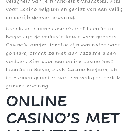
veiligheid van je financiële transacties. Kies
voor Casino Belgium en geniet van een veilig
en eerlijk gokken ervaring.
Conclusie: Online casino’s met licentie in
België zijn de veiligste keuze voor gokkers.
Casino’s zonder licentie zijn een risico voor
gokkers, omdat ze niet aan dezelfde eisen
voldoen. Kies voor een online casino met
licentie in België, zoals Casino Belgium, om
te kunnen genieten van een veilig en eerlijk
gokken ervaring.
ONLINE
CASINO’S MET