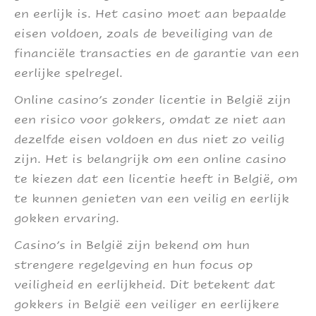
en eerlijk is. Het casino moet aan bepaalde
eisen voldoen, zoals de beveiliging van de
financiële transacties en de garantie van een
eerlijke spelregel.
Online casino’s zonder licentie in België zijn
een risico voor gokkers, omdat ze niet aan
dezelfde eisen voldoen en dus niet zo veilig
zijn. Het is belangrijk om een online casino
te kiezen dat een licentie heeft in België, om
te kunnen genieten van een veilig en eerlijk
gokken ervaring.
Casino’s in België zijn bekend om hun
strengere regelgeving en hun focus op
veiligheid en eerlijkheid. Dit betekent dat
gokkers in België een veiliger en eerlijkere