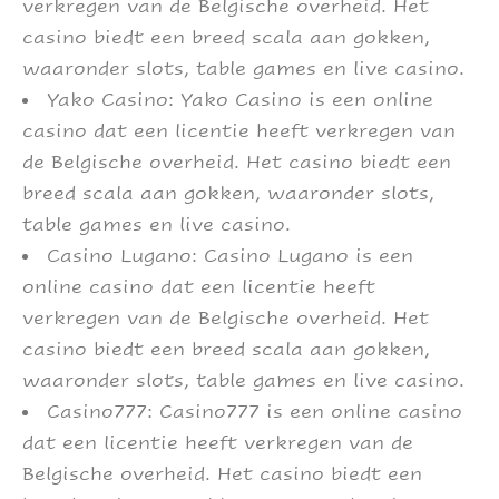
verkregen van de Belgische overheid. Het
casino biedt een breed scala aan gokken,
waaronder slots, table games en live casino.
Yako Casino: Yako Casino is een online
casino dat een licentie heeft verkregen van
de Belgische overheid. Het casino biedt een
breed scala aan gokken, waaronder slots,
table games en live casino.
Casino Lugano: Casino Lugano is een
online casino dat een licentie heeft
verkregen van de Belgische overheid. Het
casino biedt een breed scala aan gokken,
waaronder slots, table games en live casino.
Casino777: Casino777 is een online casino
dat een licentie heeft verkregen van de
Belgische overheid. Het casino biedt een