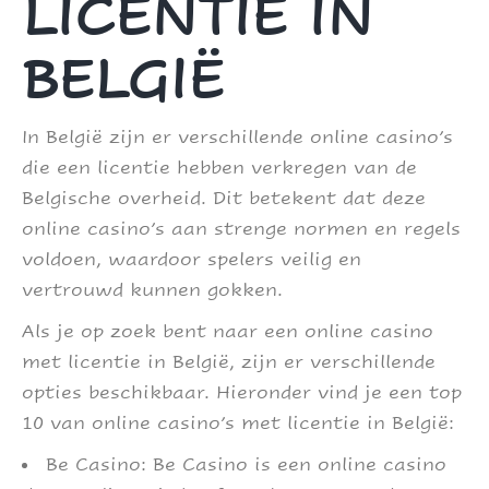
LICENTIE IN
BELGIË
In België zijn er verschillende online casino’s
die een licentie hebben verkregen van de
Belgische overheid. Dit betekent dat deze
online casino’s aan strenge normen en regels
voldoen, waardoor spelers veilig en
vertrouwd kunnen gokken.
Als je op zoek bent naar een online casino
met licentie in België, zijn er verschillende
opties beschikbaar. Hieronder vind je een top
10 van online casino’s met licentie in België:
Be Casino: Be Casino is een online casino