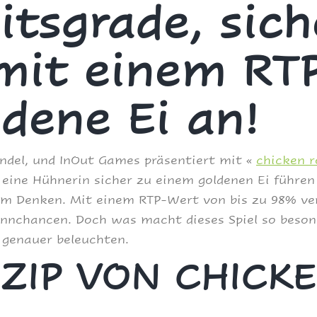
itsgrade, sich
mit einem RTP
dene Ei an!
andel, und InOut Games präsentiert mit «
chicken 
n eine Hühnerin sicher zu einem goldenen Ei führe
em Denken. Mit einem RTP-Wert von bis zu 98% vers
innchancen. Doch was macht dieses Spiel so beso
 genauer beleuchten.
NZIP VON CHICKE