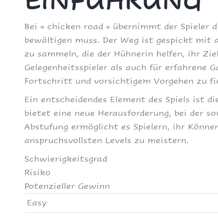
EINFÜHRUNG
Bei « chicken road » übernimmt der Spieler d
bewältigen muss. Der Weg ist gespickt mit all
zu sammeln, die der Hühnerin helfen, ihr Zie
Gelegenheitsspieler als auch für erfahrene G
Fortschritt und vorsichtigem Vorgehen zu fi
Ein entscheidendes Element des Spiels ist d
bietet eine neue Herausforderung, bei der so
Abstufung ermöglicht es Spielern, ihr Könne
anspruchsvollsten Levels zu meistern.
Schwierigkeitsgrad
Risiko
Potenzieller Gewinn
Easy