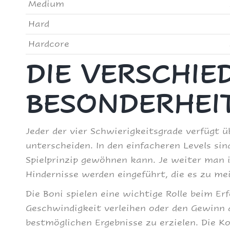
Medium
Hard
Hardcore
DIE VERSCHIE
BESONDERHEI
Jeder der vier Schwierigkeitsgrade verfügt ü
unterscheiden. In den einfacheren Levels sin
Spielprinzip gewöhnen kann. Je weiter man i
Hindernisse werden eingeführt, die es zu mei
Die Boni spielen eine wichtige Rolle beim Er
Geschwindigkeit verleihen oder den Gewinn a
bestmöglichen Ergebnisse zu erzielen. Die K