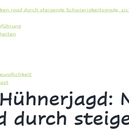
ken road durch steigende Schwierigkeitsgrade, si
inführung
heiten
reundlichkeit
test
Hühnerjagd: N
d durch steig