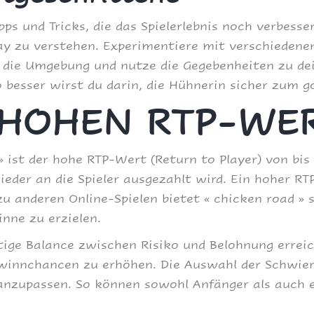
ipps und Tricks, die das Spielerlebnis noch verbess
y zu verstehen. Experimentiere mit verschiedenen
f die Umgebung und nutze die Gegebenheiten zu dei
 besser wirst du darin, die Hühnerin sicher zum g
 HOHEN RTP-WE
 ist der hohe RTP-Wert (Return to Player) von bis
ieder an die Spieler ausgezahlt wird. Ein hoher R
h zu anderen Online-Spielen bietet « chicken road »
nne zu erzielen.
tige Balance zwischen Risiko und Belohnung erreich
winnchancen zu erhöhen. Die Auswahl der Schwierig
anzupassen. So können sowohl Anfänger als auch e