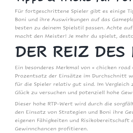
Für fortgeschrittene Spieler gibt es einige T
Boni und ihre Auswirkungen auf das Gamepla
besten zu deinem Spielstil passen. Achte au
macht den Meister! Je mehr du spielst, desto
DER REIZ DES
Ein besonderes Merkmal von « chicken road »
Prozentsatz der Einsätze im Durchschnitt w
für die Spieler relativ gut sind. Im Vergleic
Glück zu versuchen und potenziell hohe Gewi
Dieser hohe RTP-Wert wird durch die sorgfäl
den Einsatz von Strategien und Boni ihre Ge
eigenen Fähigkeiten und Risikobereitschaft 
Gewinnchancen profitieren.