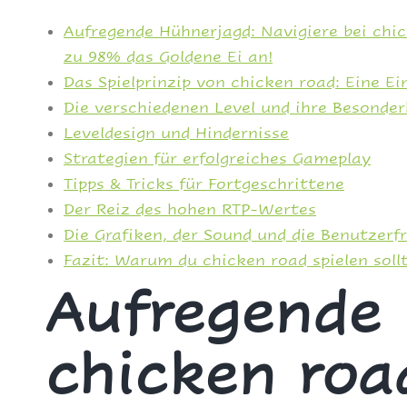
Aufregende Hühnerjagd: Navigiere bei chic
zu 98% das Goldene Ei an!
Das Spielprinzip von chicken road: Eine E
Die verschiedenen Level und ihre Besonder
Leveldesign und Hindernisse
Strategien für erfolgreiches Gameplay
Tipps & Tricks für Fortgeschrittene
Der Reiz des hohen RTP-Wertes
Die Grafiken, der Sound und die Benutzerf
Fazit: Warum du chicken road spielen soll
Aufregende 
chicken roa