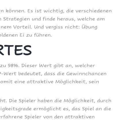
ern können. Es ist wichtig, die verschiedenen
 Strategien und finde heraus, welche am
nem Vorteil. Und vergiss nicht: Übung
oldenen Ei zu führen.
RTES
 zu 98%. Dieser Wert gibt an, welcher
TP-Wert bedeutet, dass die Gewinnchancen
 somit eine attraktive Möglichkeit, sein
t. Die Spieler haben die Möglichkeit, durch
keitsgrade ermöglicht es, das Spiel an die
rfahrene Spieler von den attraktiven