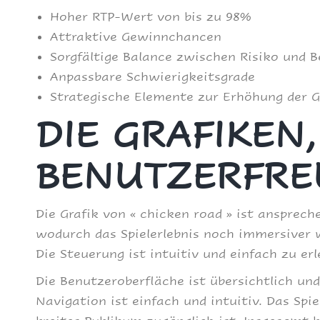
Hoher RTP-Wert von bis zu 98%
Attraktive Gewinnchancen
Sorgfältige Balance zwischen Risiko und 
Anpassbare Schwierigkeitsgrade
Strategische Elemente zur Erhöhung der
DIE GRAFIKEN
BENUTZERFRE
Die Grafik von « chicken road » ist ansprec
wodurch das Spielerlebnis noch immersiver 
Die Steuerung ist intuitiv und einfach zu er
Die Benutzeroberfläche ist übersichtlich und
Navigation ist einfach und intuitiv. Das Sp