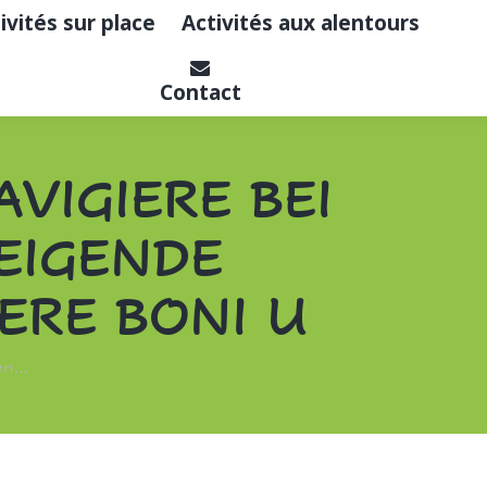
ivités sur place
Activités aux alentours
Contact
VIGIERE BEI
EIGENDE
ERE BONI U
ken…