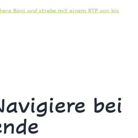
chere Boni und strebe mit einem RTP von bis
avigiere bei
ende