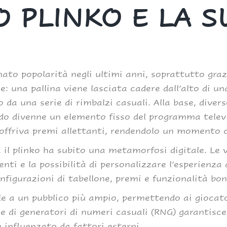
O PLINKO E LA S
nato popolarità negli ultimi anni, soprattutto gra
e: una pallina viene lasciata cadere dall’alto di una
 da una serie di rimbalzi casuali. Alla base, divers
ando divenne un elemento fisso del programma televi
, offriva premi allettanti, rendendolo un momento 
, il plinko ha subito una metamorfosi digitale. Le 
nti e la possibilità di personalizzare l’esperienza 
nfigurazioni di tabellone, premi e funzionalità bon
ile a un pubblico più ampio, permettendo ai giocato
di generatori di numeri casuali (RNG) garantisce 
n influenzato da fattori esterni.