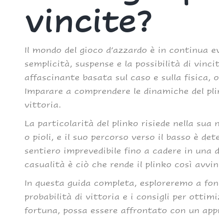
vincite?
Il mondo del gioco d’azzardo è in continua 
semplicità, suspense e la possibilità di vinci
affascinante basata sul caso e sulla fisica, o
Imparare a comprendere le dinamiche del pli
vittoria.
La particolarità del plinko risiede nella sua 
o pioli, e il suo percorso verso il basso è de
sentiero imprevedibile fino a cadere in una 
casualità è ciò che rende il plinko così avvi
In questa guida completa, esploreremo a fo
probabilità di vittoria e i consigli per ott
fortuna, possa essere affrontato con un app