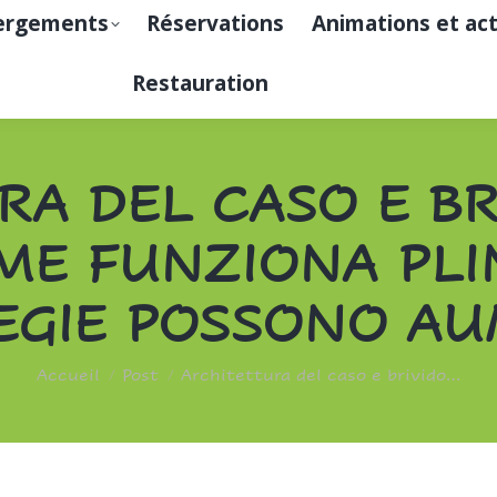
ergements
Réservations
Animations et act
Restauration
RA DEL CASO E BR
ME FUNZIONA PLI
EGIE POSSONO A
Vous êtes ici :
Accueil
Post
Architettura del caso e brivido…