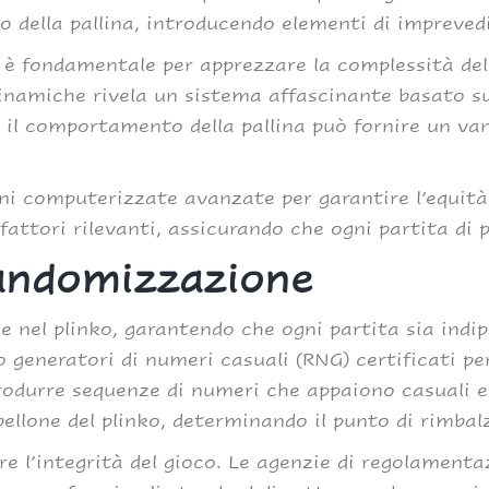
so della pallina, introducendo elementi di imprevedi
 è fondamentale per apprezzare la complessità del 
inamiche rivela un sistema affascinante basato su le
il comportamento della pallina può fornire un va
i computerizzate avanzate per garantire l’equità de
attori rilevanti, assicurando che ogni partita di 
Randomizzazione
nel plinko, garantendo che ogni partita sia indipe
no generatori di numeri casuali (RNG) certificati pe
odurre sequenze di numeri che appaiono casuali e 
ellone del plinko, determinando il punto di rimbalz
ere l’integrità del gioco. Le agenzie di regolament