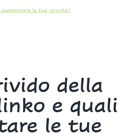
o aumentare le tue vincite?
ivido della
inko e quali
are le tue