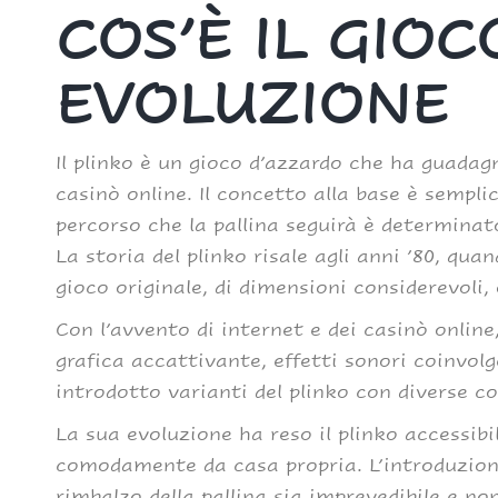
COS’È IL GIOC
EVOLUZIONE
Il plinko è un gioco d’azzardo che ha guadag
casinò online. Il concetto alla base è semplic
percorso che la pallina seguirà è determinato
La storia del plinko risale agli anni ’80, qu
gioco originale, di dimensioni considerevoli
Con l’avvento di internet e dei casinò online
grafica accattivante, effetti sonori coinvolge
introdotto varianti del plinko con diverse co
La sua evoluzione ha reso il plinko accessib
comodamente da casa propria. L’introduzione 
rimbalzo della pallina sia imprevedibile e no