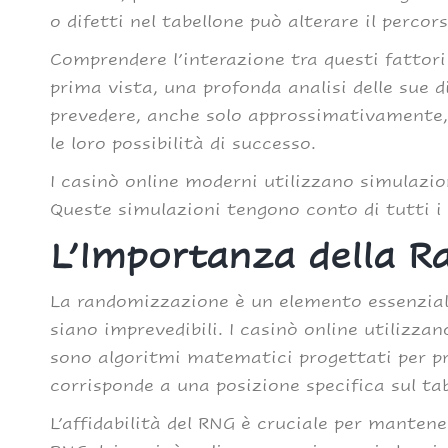
o difetti nel tabellone può alterare il percor
Comprendere l’interazione tra questi fattori
prima vista, una profonda analisi delle sue d
prevedere, anche solo approssimativamente, 
le loro possibilità di successo.
I casinò online moderni utilizzano simulazion
Queste simulazioni tengono conto di tutti i f
L’Importanza della 
La randomizzazione è un elemento essenziale 
siano imprevedibili. I casinò online utilizza
sono algoritmi matematici progettati per pr
corrisponde a una posizione specifica sul tab
L’affidabilità del RNG è cruciale per manten