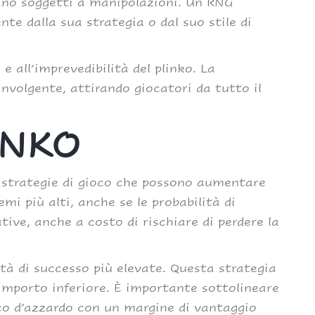
iano soggetti a manipolazioni. Un RNG
nte dalla sua strategia o dal suo stile di
 all’imprevedibilità del plinko. La
nvolgente, attirando giocatori da tutto il
INKO
e strategie di gioco che possono aumentare
mi più alti, anche se le probabilità di
tive, anche a costo di rischiare di perdere la
ità di successo più elevate. Questa strategia
 importo inferiore. È importante sottolineare
oco d’azzardo con un margine di vantaggio