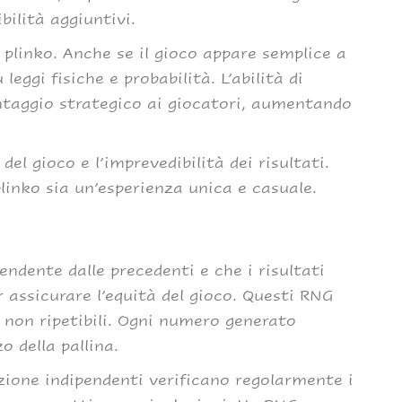
bilità aggiuntivi.
plinko. Anche se il gioco appare semplice a
ggi fisiche e probabilità. L’abilità di
ntaggio strategico ai giocatori, aumentando
l gioco e l’imprevedibilità dei risultati.
plinko sia un’esperienza unica e casuale.
ndente dalle precedenti e che i risultati
r assicurare l’equità del gioco. Questi RNG
non ripetibili. Ogni numero generato
o della pallina.
azione indipendenti verificano regolarmente i