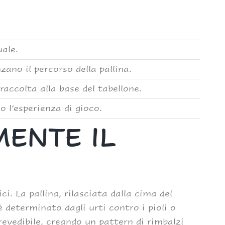
ale.
zano il percorso della pallina.
 raccolta alla base del tabellone.
 l’esperienza di gioco.
ENTE IL
i. La pallina, rilasciata dalla cima del
 è determinato dagli urti contro i pioli o
revedibile, creando un pattern di rimbalzi