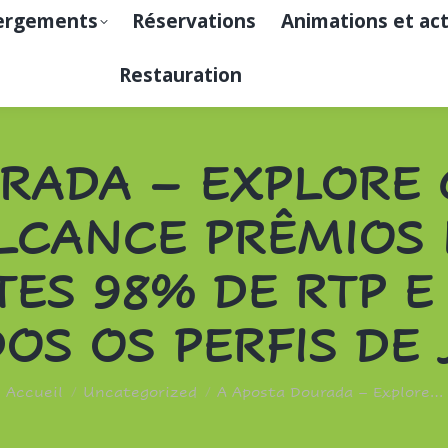
ergements
Réservations
Animations et act
Restauration
RADA – EXPLORE
LCANCE PRÊMIOS 
ES 98% DE RTP 
OS OS PERFIS DE
Vous êtes ici :
Accueil
Uncategorized
A Aposta Dourada – Explore…