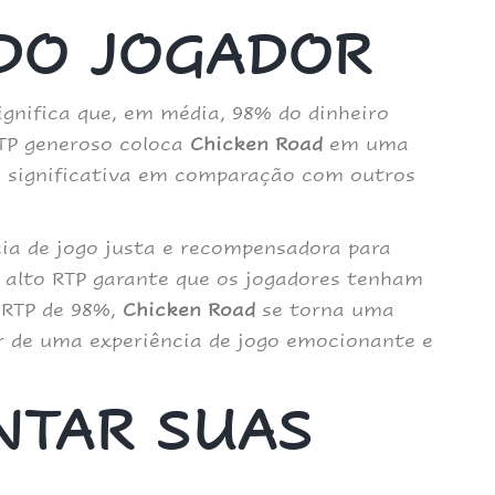
 DO JOGADOR
significa que, em média, 98% do dinheiro
RTP generoso coloca
Chicken Road
em uma
m significativa em comparação com outros
ia de jogo justa e recompensadora para
 alto RTP garante que os jogadores tenham
 RTP de 98%,
Chicken Road
se torna uma
r de uma experiência de jogo emocionante e
NTAR SUAS