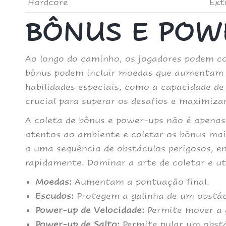
Hardcore
Ext
BÔNUS E POW
Ao longo do caminho, os jogadores podem co
bônus podem incluir moedas que aumentam a
habilidades especiais, como a capacidade de
crucial para superar os desafios e maximiza
A coleta de bônus e power-ups não é apenas
atentos ao ambiente e coletar os bônus mais
a uma sequência de obstáculos perigosos, e
rapidamente. Dominar a arte de coletar e u
Moedas:
Aumentam a pontuação final.
Escudos:
Protegem a galinha de um obstác
Power-up de Velocidade:
Permite mover a 
Power-up de Salto:
Permite pular um obstá