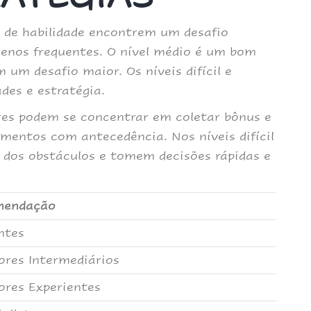
s de habilidade encontrem um desafio
 menos frequentes. O nível médio é um bom
um desafio maior. Os níveis difícil e
des e estratégia.
ores podem se concentrar em coletar bônus e
imentos com antecedência. Nos níveis difícil
s dos obstáculos e tomem decisões rápidas e
mendação
ntes
ores Intermediários
ores Experientes