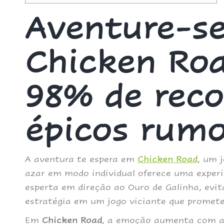
Aventure-se
Chicken Roa
98% de reco
épicos rumo
A aventura te espera em
Chicken Road
, um 
azar em modo individual oferece uma experi
esperta em direção ao Ouro de Galinha, evit
estratégia em um jogo viciante que promete
Em
Chicken Road
, a emoção aumenta com a es