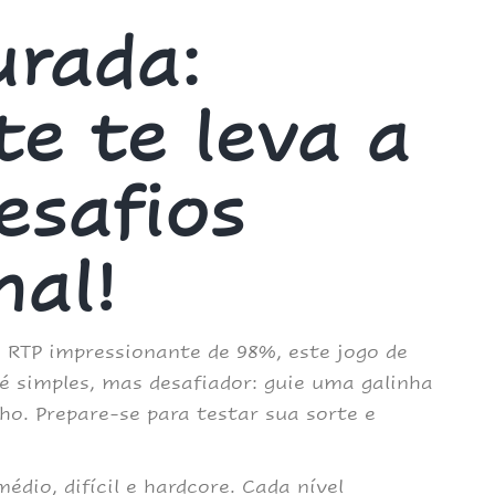
urada:
e te leva a
esafios
nal!
 RTP impressionante de 98%, este jogo de
 simples, mas desafiador: guie uma galinha
o. Prepare-se para testar sua sorte e
édio, difícil e hardcore. Cada nível