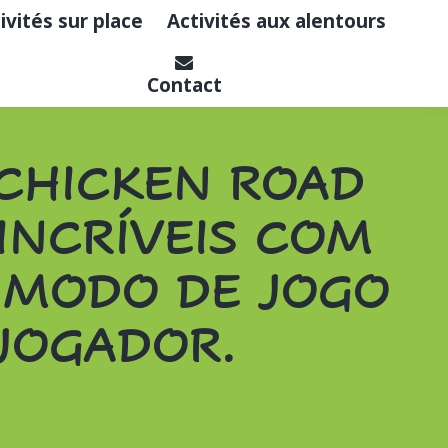
ivités sur place
Activités aux alentours
Contact
 CHICKEN ROAD
INCRÍVEIS COM
E MODO DE JOGO
 JOGADOR.