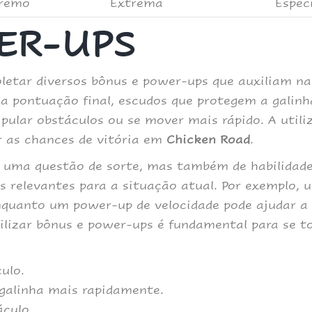
remo
Extrema
Espec
ER-UPS
letar diversos bônus e power-ups que auxiliam na
 pontuação final, escudos que protegem a galinh
 pular obstáculos ou se mover mais rápido. A util
r as chances de vitória em
Chicken Road
.
 uma questão de sorte, mas também de habilidade 
 relevantes para a situação atual. Por exemplo, u
nquanto um power-up de velocidade pode ajudar a 
tilizar bônus e power-ups é fundamental para se
ulo.
galinha mais rapidamente.
culo.